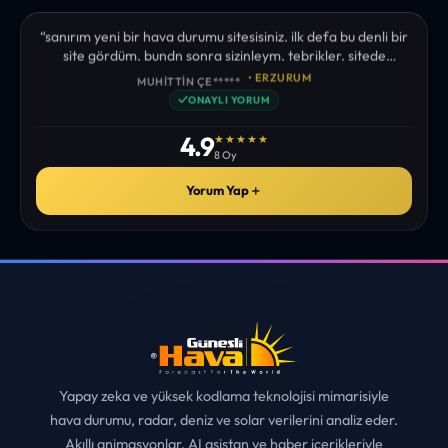
“sanırım yeni bir hava durumu sitesisiniz. ilk defa bu denli bir
site gördüm. bundn sonra sizinleym. tebrikler. sitede
istediğim tüm bilgiyi bulabiliyorum. ekibinizin emeğine saglık”
• ERZURUM
MUHITTIN ÇE*****
✓
ONAYLI YORUM
4.9
★★★★★
8 Oy
Yorum Yap
＋
Yapay zeka ve yüksek kodlama teknolojisi mimarisiyle
hava durumu, radar, deniz ve solar verilerini analiz eder.
Akıllı animasyonlar, AI asistan ve haber içerikleriyle