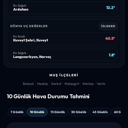
En Soğuk
12.2°
Ardahan
DÜNYA UÇ DEĞERLER
İZLENEN
En Sıcak
40.5°
Kuveyt Şehri, Kuveyt
En Soğuk
1.8°
Longyearbyen, Norveç
MUŞ İLÇELERI
Bulanık
Hasköy
Korkut
Malazgirt
Merkez
Varto
10 Günlük Hava
Durumu Tahmini
7 Günlük
10 Günlük
15 Günlük
30 Günlük
45 Günlük
60 Günlü