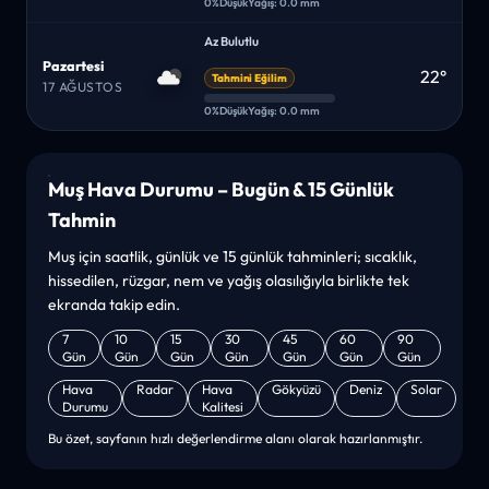
0%
Düşük
Yağış: 0.0 mm
Az Bulutlu
Pazartesi
22°
Tahmini Eğilim
17 AĞUSTOS
0%
Düşük
Yağış: 0.0 mm
Muş Hava Durumu – Bugün & 15 Günlük
Tahmin
Muş için saatlik, günlük ve 15 günlük tahminleri; sıcaklık,
hissedilen, rüzgar, nem ve yağış olasılığıyla birlikte tek
ekranda takip edin.
7
10
15
30
45
60
90
Gün
Gün
Gün
Gün
Gün
Gün
Gün
Hava
Radar
Hava
Gökyüzü
Deniz
Solar
Durumu
Kalitesi
Bu özet, sayfanın hızlı değerlendirme alanı olarak hazırlanmıştır.