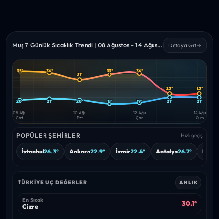
Muş 7 Günlük Sıcaklık Trendi | 08 Ağustos – 14 Ağustos 2026
Detaya Git
35°
34°
33°
34°
31°
Yüksek
Düşük
—
—
23°
23°
20°
21°
20°
18°
19°
21°
21°
08 Ağu
10 Ağu
12 Ağu
14 Ağu
Cmt
Pzt
Çar
Cum
POPÜLER ŞEHIRLER
Hızlı geçiş
İstanbul
26.3°
Ankara
22.9°
İzmir
22.4°
Antalya
26.7°
Bursa
TÜRKIYE UÇ DEĞERLER
ANLIK
En Sıcak
30.1°
Cizre