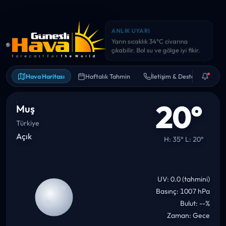
ANLIK UYARI
Yarın sıcaklık 34°C civarına
çıkabilir. Bol su ve gölge iyi fikir.
Hava Haritası
Haftalık Tahmin
İletişim & Destek
20°
Muş
Türkiye
Açık
H: 35° L: 20°
UV: 0.0 (tahmini)
Basınç: 1007 hPa
Bulut: --%
Zaman: Gece