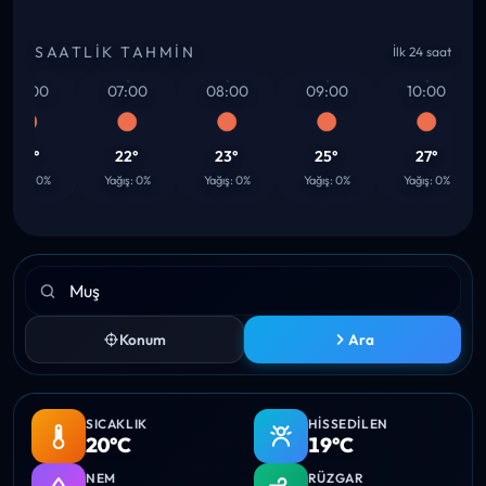
SAATLIK TAHMIN
İlk 24 saat
6:00
07:00
08:00
09:00
10:00
20°
22°
23°
25°
27°
ğış: 0%
Yağış: 0%
Yağış: 0%
Yağış: 0%
Yağış: 0%
Konum
Ara
SICAKLIK
HISSEDILEN
20°C
19°C
NEM
RÜZGAR