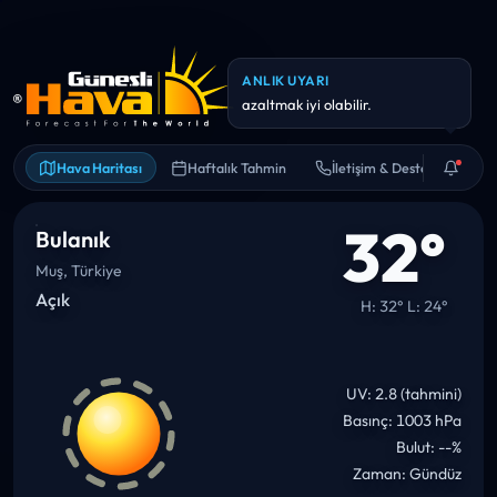
ANLIK UYARI
Yarın sıcaklık 34°C civarına
çıkabilir. Bol su ve gölge iyi fikir.
Hava Haritası
Haftalık Tahmin
İletişim & Destek
32°
Bulanık
Muş, Türkiye
Açık
H: 32° L: 24°
UV: 2.8 (tahmini)
Basınç: 1003 hPa
Bulut: --%
Zaman: Gündüz