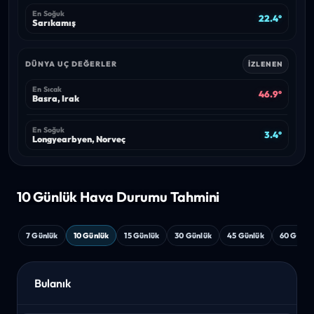
En Soğuk
22.4°
Sarıkamış
DÜNYA UÇ DEĞERLER
İZLENEN
En Sıcak
46.9°
Basra, Irak
En Soğuk
3.4°
Longyearbyen, Norveç
10 Günlük Hava
Durumu Tahmini
7 Günlük
10 Günlük
15 Günlük
30 Günlük
45 Günlük
60 Günlü
Bulanık