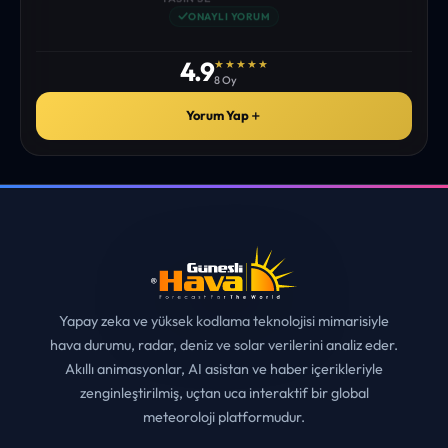
istediğim tüm bilgiyi bulabiliyorum. ekibinizin emeğine saglık”
• ERZURUM
MUHITTIN ÇE*****
✓
ONAYLI YORUM
4.9
★★★★★
8 Oy
Yorum Yap
＋
Yapay zeka ve yüksek kodlama teknolojisi mimarisiyle
hava durumu, radar, deniz ve solar verilerini analiz eder.
Akıllı animasyonlar, AI asistan ve haber içerikleriyle
zenginleştirilmiş, uçtan uca interaktif bir global
meteoroloji platformudur.