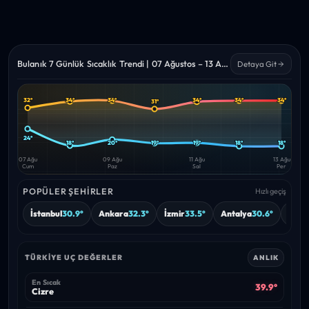
Bulanık 7 Günlük Sıcaklık Trendi | 07 Ağustos – 13 Ağustos 2026
Detaya Git
34°
34°
34°
34°
34°
32°
31°
Yüksek
Düşük
—
—
24°
18°
20°
19°
19°
18°
18°
07 Ağu
09 Ağu
11 Ağu
13 Ağu
Cum
Paz
Sal
Per
POPÜLER ŞEHIRLER
Hızlı geçiş
İstanbul
30.9°
Ankara
32.3°
İzmir
33.5°
Antalya
30.6°
Burs
TÜRKIYE UÇ DEĞERLER
ANLIK
En Sıcak
39.9°
Cizre