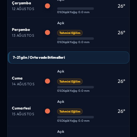
Çarşamba
26°
12 AĞUSTOS
0%
Düşük
Yağış: 0.0 mm
Açık
Perşembe
26°
Tahmini Eğilim
13 AĞUSTOS
0%
Düşük
Yağış: 0.0 mm
7–21 gün / Orta vade ihtimalleri
Açık
Cuma
26°
Tahmini Eğilim
14 AĞUSTOS
0%
Düşük
Yağış: 0.0 mm
Açık
Cumartesi
26°
Tahmini Eğilim
15 AĞUSTOS
0%
Düşük
Yağış: 0.0 mm
Açık