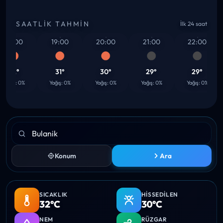
SAATLIK TAHMIN
İlk 24 saat
18:00
19:00
20:00
21:00
22:00
32°
31°
30°
29°
29°
ağış: 0%
Yağış: 0%
Yağış: 0%
Yağış: 0%
Yağış: 0%
Konum
Ara
SICAKLIK
HISSEDILEN
32°C
30°C
NEM
RÜZGAR