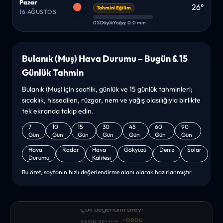
Pazar
26°
Tahmini Eğilim
16 AĞUSTOS
0%
Düşük
Yağış: 0.0 mm
Bulanık (Muş) Hava Durumu – Bugün & 15
Günlük Tahmin
Bulanık (Muş) için saatlik, günlük ve 15 günlük tahminleri;
sıcaklık, hissedilen, rüzgar, nem ve yağış olasılığıyla birlikte
tek ekranda takip edin.
7
10
15
30
45
60
90
Gün
Gün
Gün
Gün
Gün
Gün
Gün
Hava
Radar
Hava
Gökyüzü
Deniz
Solar
Durumu
Kalitesi
Bu özet, sayfanın hızlı değerlendirme alanı olarak hazırlanmıştır.
“sanırım yeni bir hava durumu sitesisiniz. ilk defa bu denli bir
site gördüm. bundn sonra sizinleym. tebrikler. sitede