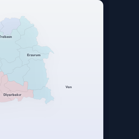
Trabzon
Erzurum
Van
Diyarbakır