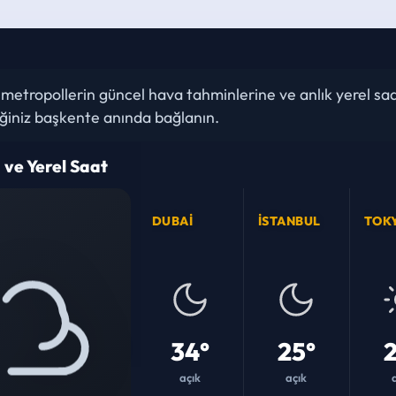
tropollerin güncel hava tahminlerine ve anlık yerel saatl
iğiniz başkente anında bağlanın.
ve Yerel Saat
DUBAI
İSTANBUL
TOK
34°
25°
2
açık
açık