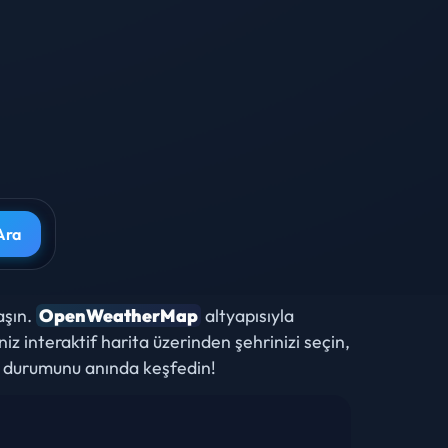
Ara
aşın.
OpenWeatherMap
altyapısıyla
iz interaktif harita üzerinden şehrinizi seçin,
a durumunu anında keşfedin!