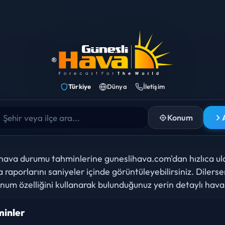
urumu Tahmini
Türkiye
Dünya
İletişim
Konum
 hava durumu tahminlerine guneslihava.com'dan hızlıca ul
raporlarını saniyeler içinde görüntüleyebilirsiniz. Dilersen
um özelliğini kullanarak bulunduğunuz yerin detaylı hav
minler