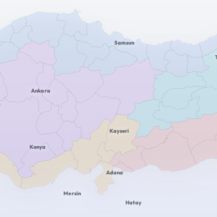
Samsun
Ankara
Kayseri
Konya
Adana
Mersin
Hatay