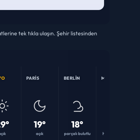
erine tek tıkla ulaşın. Şehir listesinden
YO
PARIS
BERLIN
MOSKOVA
9°
19°
18°
20°
açık
açık
parçalı bulutlu
hafif yağmur