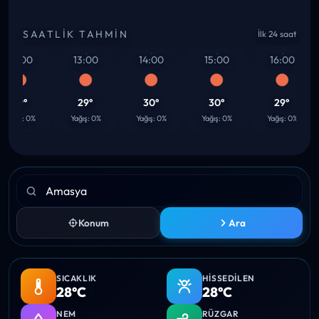
SAATLIK TAHMIN
İlk 24 saat
12:00
13:00
14:00
15:00
16:00
29°
29°
30°
30°
29°
Yağış: 0%
Yağış: 0%
Yağış: 0%
Yağış: 0%
Yağış: 0%
Konum
Ara
SICAKLIK
HISSEDILEN
28°C
28°C
NEM
RÜZGAR