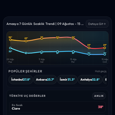
Amasya 7 Günlük Sıcaklık Trendi | 09 Ağustos – 15 Ağustos 2026
Detaya Git
30°
31°
32°
32°
29°
Yüksek
Düşük
—
—
23°
23°
22°
18°
19°
19°
19°
17°
17°
09 Ağu
11 Ağu
13 Ağu
15 Ağu
Paz
Sal
Per
Cmt
POPÜLER ŞEHIRLER
Hızlı geçiş
İstanbul
27.8°
Ankara
25.7°
İzmir
31.3°
Antalya
32.8°
Bursa
TÜRKIYE UÇ DEĞERLER
ANLIK
En Sıcak
38°
Cizre