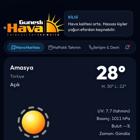
Hava Haritası
Haftalık Tahmin
İletişim & Destek
28°
Amasya
Türkiye
Açık
H: 30° L: 22°
UV: 7.7 (tahmini)
Basınç: 1011 hPa
Bulut: --%
Zaman: Gündüz