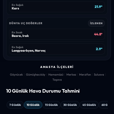
En Soğuk
21.9°
Kars
DÜNYA UÇ DEĞERLER
İZLENEN
En Sıcak
44.8°
Basra, Irak
En Soğuk
2.9°
Longyearbyen, Norveç
AMASYA İLÇELERI
Göynücek
Gümüşhacıköy
Hamamözü
Merkez
Merzifon
Suluova
Taşova
10 Günlük Hava
Durumu Tahmini
7 Günlük
10 Günlük
15 Günlük
30 Günlük
45 Günlük
60 Günlü