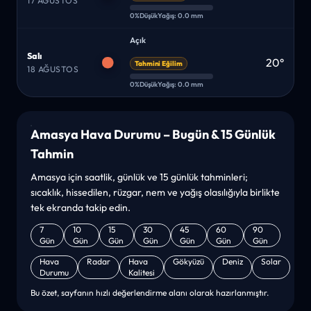
17 AĞUSTOS
0%
Düşük
Yağış: 0.0 mm
Açık
Salı
20°
Tahmini Eğilim
18 AĞUSTOS
0%
Düşük
Yağış: 0.0 mm
Amasya Hava Durumu – Bugün & 15 Günlük
Tahmin
Amasya için saatlik, günlük ve 15 günlük tahminleri;
sıcaklık, hissedilen, rüzgar, nem ve yağış olasılığıyla birlikte
tek ekranda takip edin.
7
10
15
30
45
60
90
Gün
Gün
Gün
Gün
Gün
Gün
Gün
Hava
Radar
Hava
Gökyüzü
Deniz
Solar
Durumu
Kalitesi
Bu özet, sayfanın hızlı değerlendirme alanı olarak hazırlanmıştır.