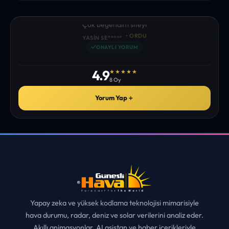
“sanırım yeni bir hava durumu sitesisiniz. ilk defa bu denli bir
site gördüm. bundn sonra sizinleym. tebrikler. sitede
istediğim tüm bilgiyi bulabiliyorum. ekibinizin emeğine saglık”
• ERZURUM
MUHITTIN ÇE*****
✓
ONAYLI YORUM
4.9
★★★★★
8 Oy
Yorum Yap
＋
Yapay zeka ve yüksek kodlama teknolojisi mimarisiyle
hava durumu, radar, deniz ve solar verilerini analiz eder.