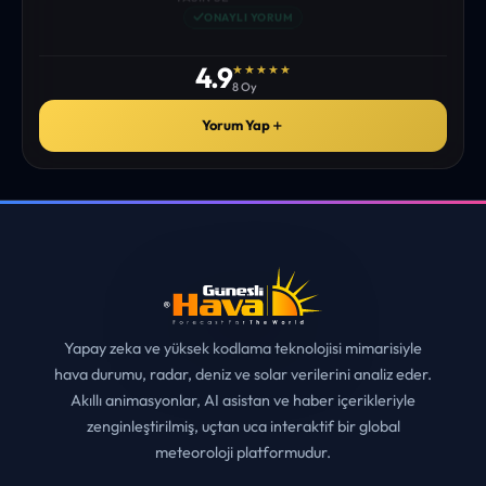
istediğim tüm bilgiyi bulabiliyorum. ekibinizin emeğine saglık”
• ERZURUM
MUHITTIN ÇE*****
✓
ONAYLI YORUM
4.9
★★★★★
8 Oy
Yorum Yap
＋
Yapay zeka ve yüksek kodlama teknolojisi mimarisiyle
hava durumu, radar, deniz ve solar verilerini analiz eder.
Akıllı animasyonlar, AI asistan ve haber içerikleriyle
zenginleştirilmiş, uçtan uca interaktif bir global
meteoroloji platformudur.