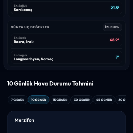
En Soğuk
21.5°
Sarıkamış
DÜNYA UÇ DEĞERLER
İZLENEN
En Sıcak
48.9°
Basra, Irak
En Soğuk
7°
Longyearbyen, Norveç
10 Günlük Hava
Durumu Tahmini
7 Günlük
10 Günlük
15 Günlük
30 Günlük
45 Günlük
60 Günlü
Merzifon