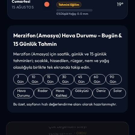
Cumartesi
19°
Tahmini Eğilim
15 AĞUSTOS
0%
Düşük
Yağış: 0.0 mm
Merzifon (Amasya) Hava Durumu – Bugün &
15 Günlük Tahmin
Merzifon (Amasya) için saatlik, günlük ve 15 günlük
tahminleri; sıcaklık, hissedilen, rüzgar, nem ve yağış
olasılığıyla birlikte tek ekranda takip edin.
7
10
15
30
45
60
90
Gün
Gün
Gün
Gün
Gün
Gün
Gün
Hava
Radar
Hava
Gökyüzü
Deniz
Solar
Durumu
Kalitesi
Bu özet, sayfanın hızlı değerlendirme alanı olarak hazırlanmıştır.
“sanırım yeni bir hava durumu sitesisiniz. ilk defa bu denli bir
site gördüm. bundn sonra sizinleym. tebrikler. sitede