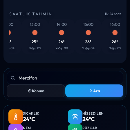
SAATLIK TAHMIN
İlk 24 saat
12:00
13:00
14:00
15:00
16:00
25°
25°
26°
26°
26°
ağış: 0%
Yağış: 0%
Yağış: 0%
Yağış: 0%
Yağış: 0%
Konum
Ara
SICAKLIK
HISSEDILEN
24°C
24°C
NEM
RÜZGAR