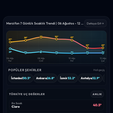
Merzifon 7 Günlük Sıcaklık Trendi | 06 Ağustos – 12 Ağustos 2026
Detaya Git
31°
30°
29°
28°
27°
Yüksek
Düşük
—
—
22°
22°
21°
17°
18°
17°
17°
17°
17°
06 Ağu
08 Ağu
10 Ağu
12 Ağu
Per
Cmt
Pzt
Çar
POPÜLER ŞEHIRLER
Hızlı geçiş
İstanbul
30.5°
Ankara
26.8°
İzmir
32.2°
Antalya
32.9°
Burs
TÜRKIYE UÇ DEĞERLER
ANLIK
En Sıcak
40.5°
Cizre