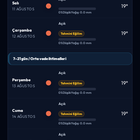
Salı
19°
11 AĞUSTOS
0%
Düşük
Yağış: 0.0 mm
Açık
Çarşamba
19°
Tahmini Eğilim
12 AĞUSTOS
0%
Düşük
Yağış: 0.0 mm
7–21 gün / Orta vade ihtimalleri
Açık
Perşembe
19°
Tahmini Eğilim
13 AĞUSTOS
0%
Düşük
Yağış: 0.0 mm
Açık
Cuma
19°
Tahmini Eğilim
14 AĞUSTOS
0%
Düşük
Yağış: 0.0 mm
Açık