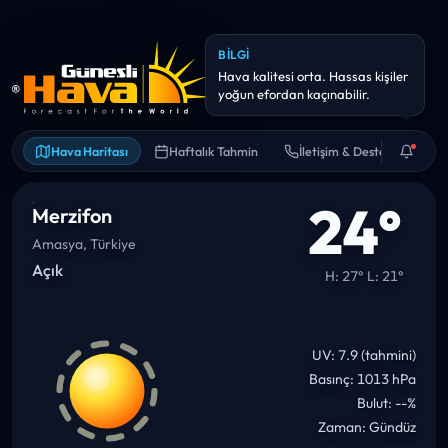
Hava Haritası
Haftalık Tahmin
İletişim & Destek
24°
Merzifon
Amasya, Türkiye
Açık
H: 27° L: 21°
UV: 7.9 (tahmini)
Basınç: 1013 hPa
Bulut: --%
Zaman: Gündüz