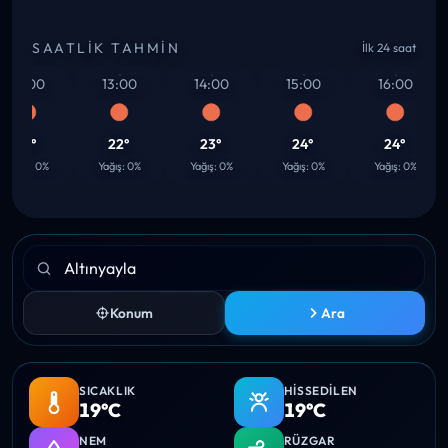
SAATLIK TAHMIN
İlk 24 saat
12:00
13:00
14:00
15:00
16:00
21°
22°
23°
24°
24°
ğış: 0%
Yağış: 0%
Yağış: 0%
Yağış: 0%
Yağış: 0%
Konum
Ara
SICAKLIK
HISSEDILEN
19°C
19°C
NEM
RÜZGAR