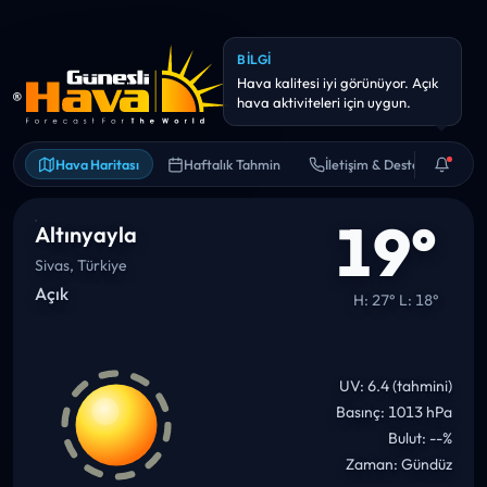
Hava Haritası
Haftalık Tahmin
İletişim & Destek
19°
Altınyayla
Sivas, Türkiye
Açık
H: 27° L: 18°
UV: 6.4 (tahmini)
Basınç: 1013 hPa
Bulut: --%
Zaman: Gündüz