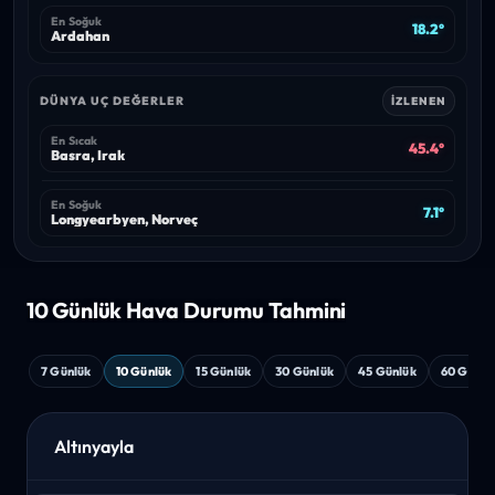
En Soğuk
18.2°
Ardahan
DÜNYA UÇ DEĞERLER
İZLENEN
En Sıcak
45.4°
Basra, Irak
En Soğuk
7.1°
Longyearbyen, Norveç
10 Günlük Hava
Durumu Tahmini
7 Günlük
10 Günlük
15 Günlük
30 Günlük
45 Günlük
60 Günlü
Altınyayla