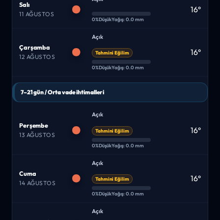
Salı
16°
11 AĞUSTOS
0%
Düşük
Yağış: 0.0 mm
Açık
Çarşamba
16°
Tahmini Eğilim
12 AĞUSTOS
0%
Düşük
Yağış: 0.0 mm
7–21 gün / Orta vade ihtimalleri
Açık
Perşembe
16°
Tahmini Eğilim
13 AĞUSTOS
0%
Düşük
Yağış: 0.0 mm
Açık
Cuma
16°
Tahmini Eğilim
14 AĞUSTOS
0%
Düşük
Yağış: 0.0 mm
Açık