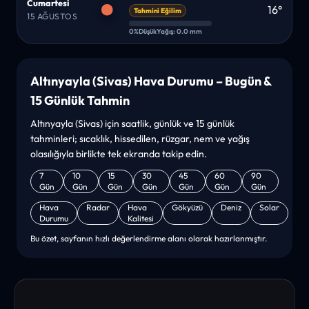
Cumartesi
16°
Tahmini Eğilim
15 AĞUSTOS
0%
Düşük
Yağış: 0.0 mm
Altınyayla (Sivas) Hava Durumu – Bugün &
15 Günlük Tahmin
Altınyayla (Sivas) için saatlik, günlük ve 15 günlük
tahminleri; sıcaklık, hissedilen, rüzgar, nem ve yağış
olasılığıyla birlikte tek ekranda takip edin.
7
10
15
30
45
60
90
Gün
Gün
Gün
Gün
Gün
Gün
Gün
Hava
Radar
Hava
Gökyüzü
Deniz
Solar
Durumu
Kalitesi
Bu özet, sayfanın hızlı değerlendirme alanı olarak hazırlanmıştır.
“sanırım yeni bir hava durumu sitesisiniz. ilk defa bu denli bir
site gördüm. bundn sonra sizinleym. tebrikler. sitede