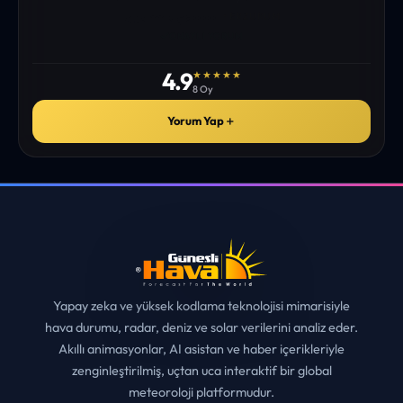
istediğim tüm bilgiyi bulabiliyorum. ekibinizin emeğine saglık”
• ERZURUM
MUHITTIN ÇE*****
✓
ONAYLI YORUM
4.9
★★★★★
8 Oy
Yorum Yap
＋
Yapay zeka ve yüksek kodlama teknolojisi mimarisiyle
hava durumu, radar, deniz ve solar verilerini analiz eder.
Akıllı animasyonlar, AI asistan ve haber içerikleriyle
zenginleştirilmiş, uçtan uca interaktif bir global
meteoroloji platformudur.