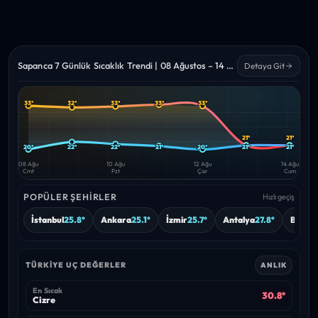
Sapanca 7 Günlük Sıcaklık Trendi | 08 Ağustos – 14 Ağustos 2026
Detaya Git
33°
32°
33°
33°
33°
Yüksek
Düşük
—
—
21°
21°
20°
22°
22°
21°
20°
21°
21°
08 Ağu
10 Ağu
12 Ağu
14 Ağu
Cmt
Pzt
Çar
Cum
POPÜLER ŞEHIRLER
Hızlı geçiş
İstanbul
25.8°
Ankara
25.1°
İzmir
25.7°
Antalya
27.8°
Bursa
TÜRKIYE UÇ DEĞERLER
ANLIK
En Sıcak
30.8°
Cizre