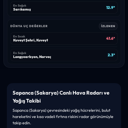
En Soğuk
12.9°
Sarıkamış
DÜNYA UÇ DEĞERLER
İZLENEN
En Sıcak
41.6°
Kuveyt Şehri, Kuveyt
En Soğuk
2.3°
Longyearbyen, Norveç
Sapanca (Sakarya) Canlı Hava Radarı ve
Yağış Takibi
Sapanca (Sakarya) çevresindeki yağış hücrelerini, bulut
hareketini ve kısa vadeli fırtına riskini radar görünümüyle
takip edin.