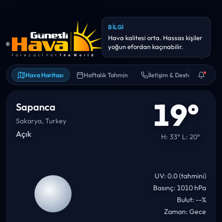
ANLIK UYARI
Yarın yağış olasılığı yüksek (~0
mm). Şemsiye/yağmurluk
Hava Haritası
Haftalık Tahmin
İletişim & Destek
19°
Sapanca
Sakarya, Turkey
Açık
H: 33° L: 20°
UV: 0.0 (tahmini)
Basınç: 1010 hPa
Bulut: --%
Zaman: Gece