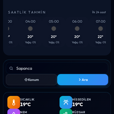
SAATLIK TAHMIN
İlk 24 saat
03:00
04:00
05:00
06:00
07:00
20°
20°
20°
20°
22°
ağış: 0%
Yağış: 0%
Yağış: 0%
Yağış: 0%
Yağış: 0%
Konum
Ara
SICAKLIK
HISSEDILEN
19°C
19°C
NEM
RÜZGAR