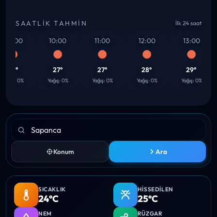
SAATLIK TAHMIN
İlk 24 saat
09:00
10:00
11:00
12:00
13:00
26°
27°
27°
28°
29°
ağış: 0%
Yağış: 0%
Yağış: 0%
Yağış: 0%
Yağış: 0%
Konum
Ara
SICAKLIK
HISSEDILEN
24°C
25°C
NEM
RÜZGAR