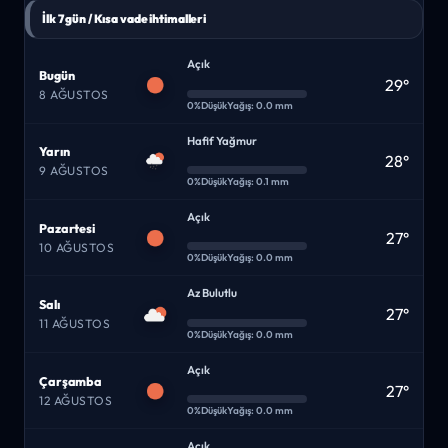
İlk 7 gün / Kısa vade ihtimalleri
Açık
Bugün
29°
8 AĞUSTOS
0%
Düşük
Yağış: 0.0 mm
Hafif Yağmur
Yarın
28°
9 AĞUSTOS
0%
Düşük
Yağış: 0.1 mm
Açık
Pazartesi
27°
10 AĞUSTOS
0%
Düşük
Yağış: 0.0 mm
Az Bulutlu
Salı
27°
11 AĞUSTOS
0%
Düşük
Yağış: 0.0 mm
Açık
Çarşamba
27°
12 AĞUSTOS
0%
Düşük
Yağış: 0.0 mm
Açık