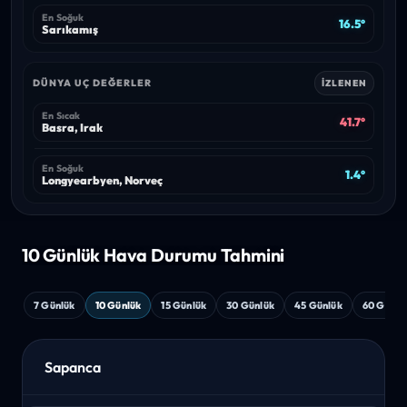
En Soğuk
16.5°
Sarıkamış
DÜNYA UÇ DEĞERLER
İZLENEN
En Sıcak
41.7°
Basra, Irak
En Soğuk
1.4°
Longyearbyen, Norveç
10 Günlük Hava
Durumu Tahmini
7 Günlük
10 Günlük
15 Günlük
30 Günlük
45 Günlük
60 Günlü
Sapanca