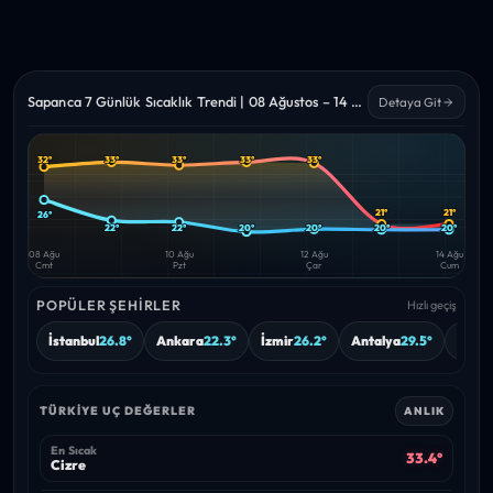
Sapanca 7 Günlük Sıcaklık Trendi | 08 Ağustos – 14 Ağustos 2026
Detaya Git
32°
33°
33°
33°
33°
Yüksek
Düşük
—
—
21°
21°
26°
22°
22°
20°
20°
20°
20°
08 Ağu
10 Ağu
12 Ağu
14 Ağu
Cmt
Pzt
Çar
Cum
POPÜLER ŞEHIRLER
Hızlı geçiş
İstanbul
26.8°
Ankara
22.3°
İzmir
26.2°
Antalya
29.5°
Burs
TÜRKIYE UÇ DEĞERLER
ANLIK
En Sıcak
33.4°
Cizre