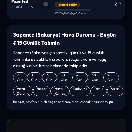
Pazartesi
21°
Tahmini Eğilim
17 AĞUSTOS
0%
Düşük
Yağış: 0.0 mm
Sapanca (Sakarya) Hava Durumu – Bugün
& 15 Günlük Tahmin
Sapanca (Sakarya) için saatlik, günlük ve 15 günlük
tahminleri; sıcaklık, hissedilen, rüzgar, nem ve yağış
olasılığıyla birlikte tek ekranda takip edin.
7
10
15
30
45
60
90
Gün
Gün
Gün
Gün
Gün
Gün
Gün
Hava
Radar
Hava
Gökyüzü
Deniz
Solar
Durumu
Kalitesi
Bu özet, sayfanın hızlı değerlendirme alanı olarak hazırlanmıştır.
“sanırım yeni bir hava durumu sitesisiniz. ilk defa bu denli bir
site gördüm. bundn sonra sizinleym. tebrikler. sitede