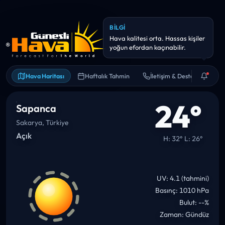
ANLIK UYARI
Yarın yağış olasılığı yüksek (~0
mm). Şemsiye/yağmurluk
Hava Haritası
Haftalık Tahmin
İletişim & Destek
24°
Sapanca
Sakarya, Türkiye
Açık
H: 32° L: 26°
UV: 4.1 (tahmini)
Basınç: 1010 hPa
Bulut: --%
Zaman: Gündüz