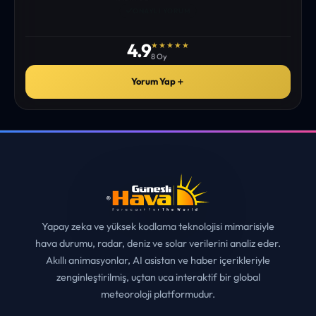
istediğim tüm bilgiyi bulabiliyorum. ekibinizin emeğine saglık”
• ERZURUM
MUHITTIN ÇE*****
✓
ONAYLI YORUM
4.9
★★★★★
8 Oy
Yorum Yap
＋
Yapay zeka ve yüksek kodlama teknolojisi mimarisiyle
hava durumu, radar, deniz ve solar verilerini analiz eder.
Akıllı animasyonlar, AI asistan ve haber içerikleriyle
zenginleştirilmiş, uçtan uca interaktif bir global
meteoroloji platformudur.