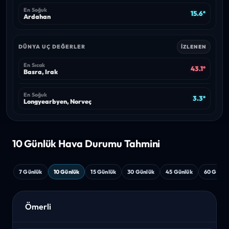
En Soğuk
15.6°
Ardahan
DÜNYA UÇ DEĞERLER
İZLENEN
En Sıcak
43.1°
Basra, Irak
En Soğuk
3.3°
Longyearbyen, Norveç
10 Günlük Hava
Durumu Tahmini
7 Günlük
10 Günlük
15 Günlük
30 Günlük
45 Günlük
60 Günlü
Ömerli