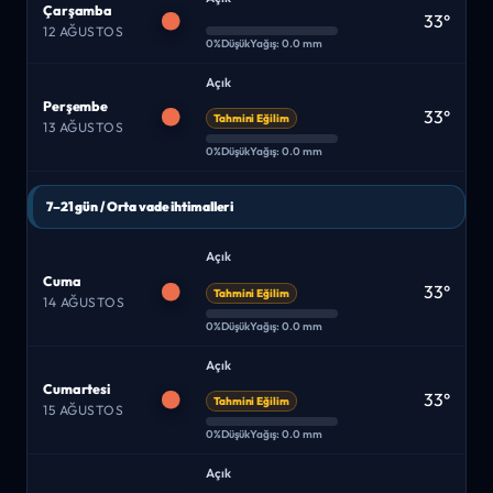
Çarşamba
33°
12 AĞUSTOS
0%
Düşük
Yağış: 0.0 mm
Açık
Perşembe
33°
Tahmini Eğilim
13 AĞUSTOS
0%
Düşük
Yağış: 0.0 mm
7–21 gün / Orta vade ihtimalleri
Açık
Cuma
33°
Tahmini Eğilim
14 AĞUSTOS
0%
Düşük
Yağış: 0.0 mm
Açık
Cumartesi
33°
Tahmini Eğilim
15 AĞUSTOS
0%
Düşük
Yağış: 0.0 mm
Açık