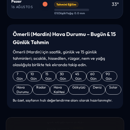
Pazar
33°
Tahmini Eğilim
16 AĞUSTOS
0%
Düşük
Yağış: 0.0 mm
Ömerli (Mardin) Hava Durumu – Bugün & 15
Günlük Tahmin
Ömerli (Mardin) için saatlik, günlük ve 15 günlük
tahminleri; sıcaklık, hissedilen, rüzgar, nem ve yağış
olasılığıyla birlikte tek ekranda takip edin.
7
10
15
30
45
60
90
Gün
Gün
Gün
Gün
Gün
Gün
Gün
Hava
Radar
Hava
Gökyüzü
Deniz
Solar
Durumu
Kalitesi
Bu özet, sayfanın hızlı değerlendirme alanı olarak hazırlanmıştır.
“sanırım yeni bir hava durumu sitesisiniz. ilk defa bu denli bir
site gördüm. bundn sonra sizinleym. tebrikler. sitede