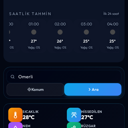
SAATLIK TAHMIN
İlk 24 saat
00:00
01:00
02:00
03:00
04:00
27°
27°
26°
25°
25°
ağış: 0%
Yağış: 0%
Yağış: 0%
Yağış: 0%
Yağış: 0%
Konum
Ara
SICAKLIK
HISSEDILEN
28°C
27°C
NEM
RÜZGAR