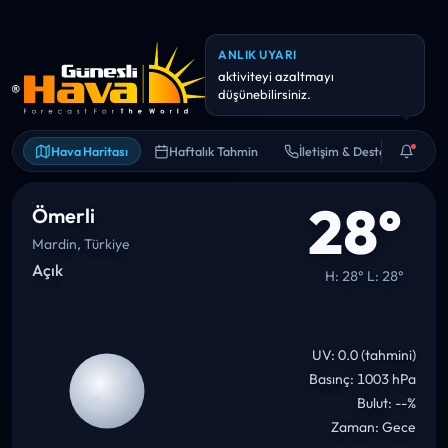
ANLIK UYARI
Yarın sıcaklık 35°C civarına
çıkabilir. Bol su ve gölge iyi fikir.
Hava Haritası
Haftalık Tahmin
İletişim & Destek
28°
Ömerli
Mardin, Türkiye
Açık
H: 28° L: 28°
UV: 0.0 (tahmini)
Basınç: 1003 hPa
Bulut: --%
Zaman: Gece