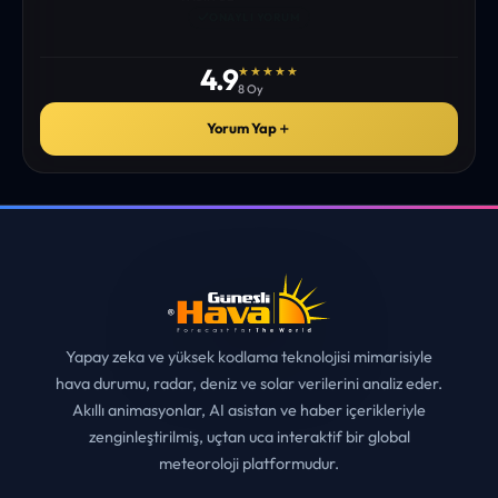
istediğim tüm bilgiyi bulabiliyorum. ekibinizin emeğine saglık”
• ERZURUM
MUHITTIN ÇE*****
✓
ONAYLI YORUM
4.9
★★★★★
8 Oy
Yorum Yap
＋
Yapay zeka ve yüksek kodlama teknolojisi mimarisiyle
hava durumu, radar, deniz ve solar verilerini analiz eder.
Akıllı animasyonlar, AI asistan ve haber içerikleriyle
zenginleştirilmiş, uçtan uca interaktif bir global
meteoroloji platformudur.