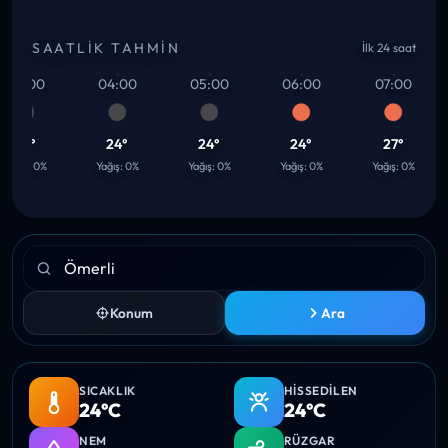
SAATLIK TAHMIN
İlk 24 saat
03:00
04:00
05:00
06:00
07:00
24°
24°
24°
24°
27°
ağış: 0%
Yağış: 0%
Yağış: 0%
Yağış: 0%
Yağış: 0%
Konum
Ara
SICAKLIK
HISSEDILEN
24°C
24°C
NEM
RÜZGAR