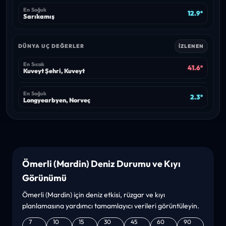
En Soğuk
12.9°
Sarıkamış
DÜNYA UÇ DEĞERLER
İZLENEN
En Sıcak
41.6°
Kuveyt Şehri, Kuveyt
En Soğuk
2.3°
Longyearbyen, Norveç
Ömerli (Mardin) Deniz Durumu ve Kıyı
Görünümü
Ömerli (Mardin) için deniz etkisi, rüzgar ve kıyı
planlamasına yardımcı tamamlayıcı verileri görüntüleyin.
7
10
15
30
45
60
90