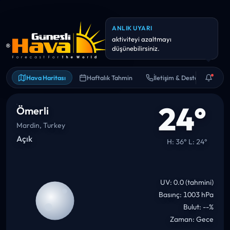
ANLIK UYARI
Yarın sıcaklık 35°C civarına
çıkabilir. Bol su ve gölge iyi fikir.
Hava Haritası
Haftalık Tahmin
İletişim & Destek
24°
Ömerli
Mardin, Turkey
Açık
H: 36° L: 24°
UV: 0.0 (tahmini)
Basınç: 1003 hPa
Bulut: --%
Zaman: Gece