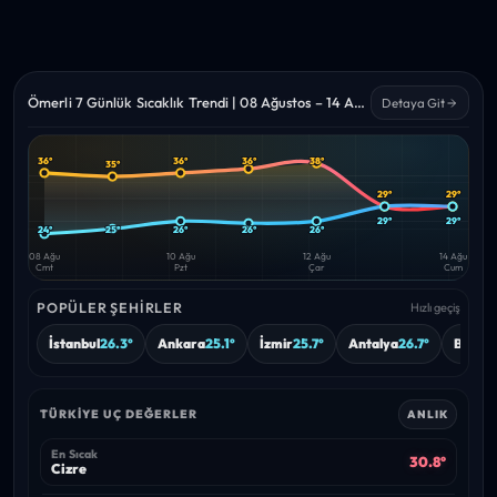
Ömerli 7 Günlük Sıcaklık Trendi | 08 Ağustos – 14 Ağustos 2026
Detaya Git
36°
36°
36°
38°
35°
Yüksek
Düşük
—
—
29°
29°
29°
29°
24°
25°
26°
26°
26°
08 Ağu
10 Ağu
12 Ağu
14 Ağu
Cmt
Pzt
Çar
Cum
POPÜLER ŞEHIRLER
Hızlı geçiş
İstanbul
26.3°
Ankara
25.1°
İzmir
25.7°
Antalya
26.7°
Bursa
TÜRKIYE UÇ DEĞERLER
ANLIK
En Sıcak
30.8°
Cizre