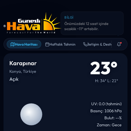
BILGI
Önümüzdeki 12 saat içinde
sıcaklık ~11° artabilir.
Hava Haritası
Haftalık Tahmin
İletişim & Destek
23°
Karapınar
Konya, Türkiye
Açık
H: 34° L: 21°
UV: 0.0 (tahmini)
Basınç: 1006 hPa
Bulut: --%
Zaman: Gece