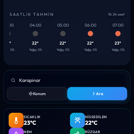
SAATLIK TAHMIN
İlk 24 saat
03:00
04:00
05:00
06:00
07:00
22°
22°
22°
22°
23°
Yağış: 0%
Yağış: 0%
Yağış: 0%
Yağış: 0%
Yağış: 0%
Konum
Ara
SICAKLIK
HISSEDILEN
23°C
22°C
NEM
RÜZGAR