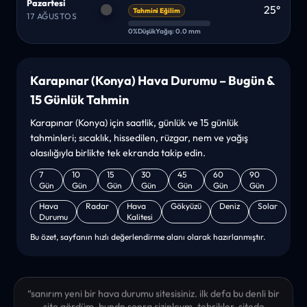
Pazartesi
25°
Tahmini Eğilim
17 AĞUSTOS
0%
Düşük
Yağış: 0.0 mm
Karapınar (Konya) Hava Durumu – Bugün &
15 Günlük Tahmin
Karapınar (Konya) için saatlik, günlük ve 15 günlük
tahminleri; sıcaklık, hissedilen, rüzgar, nem ve yağış
olasılığıyla birlikte tek ekranda takip edin.
7
10
15
30
45
60
90
Gün
Gün
Gün
Gün
Gün
Gün
Gün
Hava
Radar
Hava
Gökyüzü
Deniz
Solar
Durumu
Kalitesi
Bu özet, sayfanın hızlı değerlendirme alanı olarak hazırlanmıştır.
“sanırım yeni bir hava durumu sitesisiniz. ilk defa bu denli bir
site gördüm. bundn sonra sizinleym. tebrikler. sitede