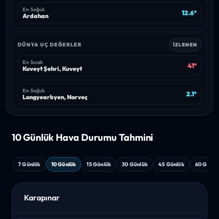
En Soğuk
12.6°
Ardahan
DÜNYA UÇ DEĞERLER
İZLENEN
En Sıcak
41°
Kuveyt Şehri, Kuveyt
En Soğuk
2.1°
Longyearbyen, Norveç
10 Günlük Hava
Durumu Tahmini
7 Günlük
10 Günlük
15 Günlük
30 Günlük
45 Günlük
60 Günlü
Karapınar