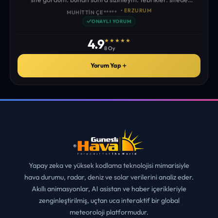
istediğim tüm bilgiyi bulabiliyorum. ekibinizin emeğine saglık”
• ERZURUM
MUHITTIN ÇE*****
✓
ONAYLI YORUM
4.9
★★★★★
8 Oy
Yorum Yap
＋
Yapay zeka ve yüksek kodlama teknolojisi mimarisiyle
hava durumu, radar, deniz ve solar verilerini analiz eder.
Akıllı animasyonlar, AI asistan ve haber içerikleriyle
zenginleştirilmiş, uçtan uca interaktif bir global
meteoroloji platformudur.