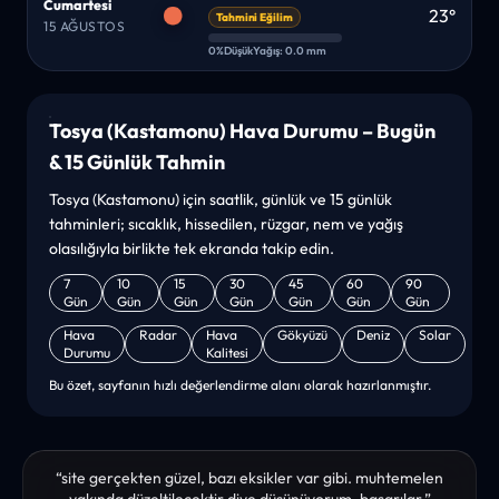
Cumartesi
23°
Tahmini Eğilim
15 AĞUSTOS
0%
Düşük
Yağış: 0.0 mm
Tosya (Kastamonu) Hava Durumu – Bugün
& 15 Günlük Tahmin
Tosya (Kastamonu) için saatlik, günlük ve 15 günlük
tahminleri; sıcaklık, hissedilen, rüzgar, nem ve yağış
olasılığıyla birlikte tek ekranda takip edin.
7
10
15
30
45
60
90
Gün
Gün
Gün
Gün
Gün
Gün
Gün
Hava
Radar
Hava
Gökyüzü
Deniz
Solar
Durumu
Kalitesi
Bu özet, sayfanın hızlı değerlendirme alanı olarak hazırlanmıştır.
“site gerçekten güzel, bazı eksikler var gibi. muhtemelen
yakında düzeltilecektir diye düşünüyorum. başarılar.”