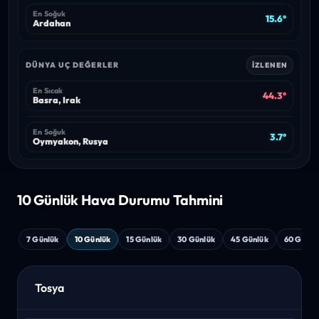
En Soğuk
15.6°
Ardahan
DÜNYA UÇ DEĞERLER
İZLENEN
En Sıcak
44.3°
Basra, Irak
En Soğuk
3.7°
Oymyakon, Rusya
10 Günlük Hava
Durumu Tahmini
7 Günlük
10 Günlük
15 Günlük
30 Günlük
45 Günlük
60 Günlü
Tosya