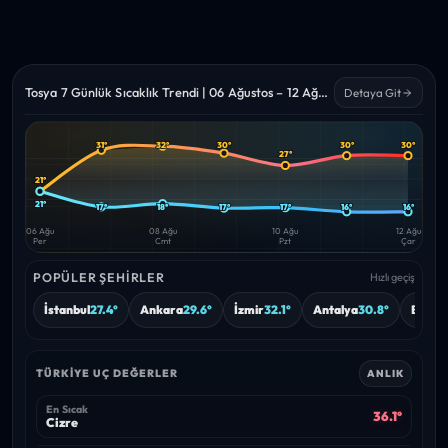
Tosya 7 Günlük Sıcaklık Trendi | 06 Ağustos – 12 Ağustos 2026
Detaya Git
31°
32°
30°
30°
30°
27°
Yüksek
Düşük
—
—
21°
21°
17°
18°
17°
17°
16°
16°
06 Ağu
08 Ağu
10 Ağu
12 Ağu
Per
Cmt
Pzt
Çar
POPÜLER ŞEHIRLER
Hızlı geçiş
İstanbul
27.4°
Ankara
29.6°
İzmir
32.1°
Antalya
30.8°
Bursa
TÜRKIYE UÇ DEĞERLER
ANLIK
En Sıcak
36.1°
Cizre