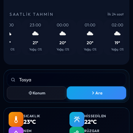
SAATLIK TAHMIN
İlk 24 saat
22:00
23:00
00:00
01:00
02:00
21°
21°
20°
20°
19°
ağış: 0%
Yağış: 0%
Yağış: 0%
Yağış: 0%
Yağış: 0%
Konum
Ara
SICAKLIK
HISSEDILEN
23°C
22°C
NEM
RÜZGAR