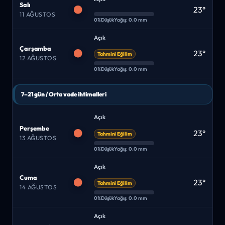
Salı
23°
11 AĞUSTOS
0%
Düşük
Yağış: 0.0 mm
Açık
Çarşamba
23°
Tahmini Eğilim
12 AĞUSTOS
0%
Düşük
Yağış: 0.0 mm
7–21 gün / Orta vade ihtimalleri
Açık
Perşembe
23°
Tahmini Eğilim
13 AĞUSTOS
0%
Düşük
Yağış: 0.0 mm
Açık
Cuma
23°
Tahmini Eğilim
14 AĞUSTOS
0%
Düşük
Yağış: 0.0 mm
Açık