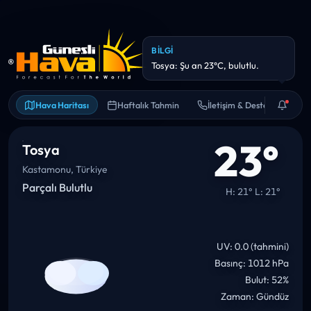
BILGI
Tosya: Şu an 23°C, bulutlu.
Hava Haritası
Haftalık Tahmin
İletişim & Destek
23°
Tosya
Kastamonu, Türkiye
Parçalı Bulutlu
H: 21° L: 21°
UV: 0.0 (tahmini)
Basınç: 1012 hPa
Bulut: 52%
Zaman: Gündüz