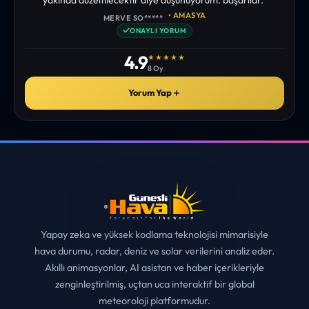
• AMASYA
MERVE SO*****
✓
ONAYLI YORUM
4.9
★★★★★
8 Oy
Yorum Yap
＋
Yapay zeka ve yüksek kodlama teknolojisi mimarisiyle
hava durumu, radar, deniz ve solar verilerini analiz eder.
Akıllı animasyonlar, AI asistan ve haber içerikleriyle
zenginleştirilmiş, uçtan uca interaktif bir global
meteoroloji platformudur.