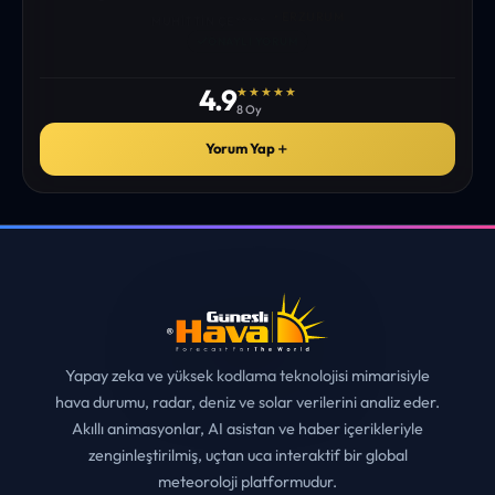
istediğim tüm bilgiyi bulabiliyorum. ekibinizin emeğine saglık”
• ERZURUM
MUHITTIN ÇE*****
✓
ONAYLI YORUM
4.9
★★★★★
8 Oy
Yorum Yap
＋
Yapay zeka ve yüksek kodlama teknolojisi mimarisiyle
hava durumu, radar, deniz ve solar verilerini analiz eder.
Akıllı animasyonlar, AI asistan ve haber içerikleriyle
zenginleştirilmiş, uçtan uca interaktif bir global
meteoroloji platformudur.