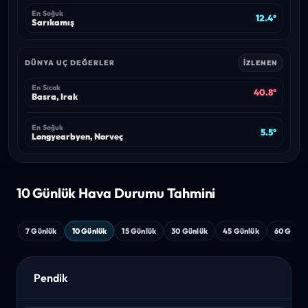
En Soğuk
12.4°
Sarıkamış
DÜNYA UÇ DEĞERLER
İZLENEN
En Sıcak
40.8°
Basra, Irak
En Soğuk
5.5°
Longyearbyen, Norveç
10 Günlük Hava
Durumu Tahmini
7 Günlük
10 Günlük
15 Günlük
30 Günlük
45 Günlük
60 Günlü
Pendik