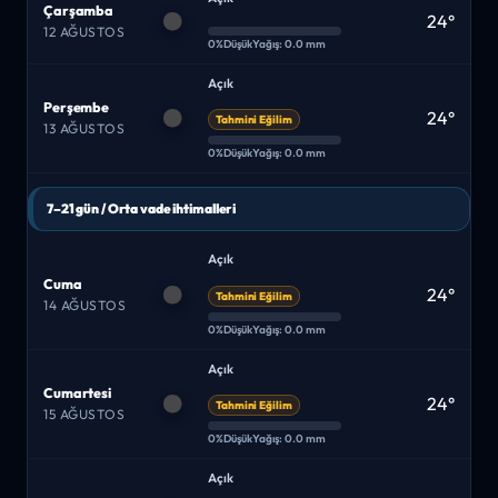
Çarşamba
24°
12 AĞUSTOS
0%
Düşük
Yağış: 0.0 mm
Açık
Perşembe
24°
Tahmini Eğilim
13 AĞUSTOS
0%
Düşük
Yağış: 0.0 mm
7–21 gün / Orta vade ihtimalleri
Açık
Cuma
24°
Tahmini Eğilim
14 AĞUSTOS
0%
Düşük
Yağış: 0.0 mm
Açık
Cumartesi
24°
Tahmini Eğilim
15 AĞUSTOS
0%
Düşük
Yağış: 0.0 mm
Açık