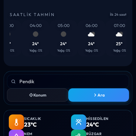
SAATLIK TAHMIN
İlk 24 saat
03:00
04:00
05:00
06:00
07:00
24°
24°
24°
24°
25°
ağış: 0%
Yağış: 0%
Yağış: 0%
Yağış: 0%
Yağış: 0%
Konum
Ara
SICAKLIK
HISSEDILEN
23°C
24°C
NEM
RÜZGAR