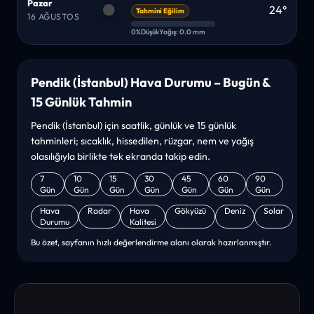
Pazar
24°
Tahmini Eğilim
16 AĞUSTOS
0%
Düşük
Yağış: 0.0 mm
Pendik (İstanbul) Hava Durumu – Bugün &
15 Günlük Tahmin
Pendik (İstanbul) için saatlik, günlük ve 15 günlük
tahminleri; sıcaklık, hissedilen, rüzgar, nem ve yağış
olasılığıyla birlikte tek ekranda takip edin.
7
10
15
30
45
60
90
Gün
Gün
Gün
Gün
Gün
Gün
Gün
Hava
Radar
Hava
Gökyüzü
Deniz
Solar
Durumu
Kalitesi
Bu özet, sayfanın hızlı değerlendirme alanı olarak hazırlanmıştır.
“sanırım yeni bir hava durumu sitesisiniz. ilk defa bu denli bir
site gördüm. bundn sonra sizinleym. tebrikler. sitede