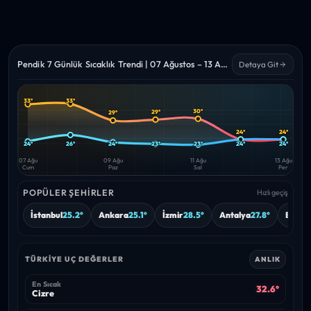
Pendik 7 Günlük Sıcaklık Trendi | 07 Ağustos – 13 Ağustos 2026
Detaya Git
33°
33°
Yüksek
Düşük
30°
29°
29°
—
—
24°
24°
24°
26°
24°
23°
23°
24°
24°
07 Ağu
09 Ağu
11 Ağu
13 Ağu
Cum
Paz
Sal
Per
POPÜLER ŞEHIRLER
Hızlı geçiş
İstanbul
25.2°
Ankara
25.1°
İzmir
28.5°
Antalya
27.8°
Bursa
TÜRKIYE UÇ DEĞERLER
ANLIK
En Sıcak
32.6°
Cizre