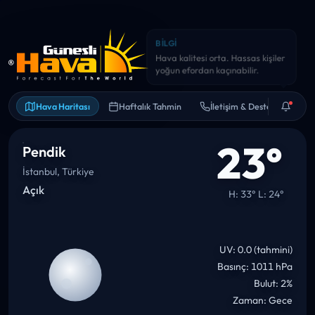
BILGI
Önümüzdeki 12 saat içinde
sıcaklık ~9° artabilir.
Hava Haritası
Haftalık Tahmin
İletişim & Destek
23°
Pendik
İstanbul, Türkiye
Açık
H: 33° L: 24°
UV: 0.0 (tahmini)
Basınç: 1011 hPa
Bulut: 2%
Zaman: Gece