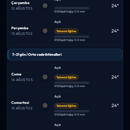
Çarşamba
24°
12 AĞUSTOS
0%
Düşük
Yağış: 0.0 mm
Açık
Perşembe
24°
Tahmini Eğilim
13 AĞUSTOS
0%
Düşük
Yağış: 0.0 mm
7–21 gün / Orta vade ihtimalleri
Açık
Cuma
24°
Tahmini Eğilim
14 AĞUSTOS
0%
Düşük
Yağış: 0.0 mm
Açık
Cumartesi
24°
Tahmini Eğilim
15 AĞUSTOS
0%
Düşük
Yağış: 0.0 mm
Açık