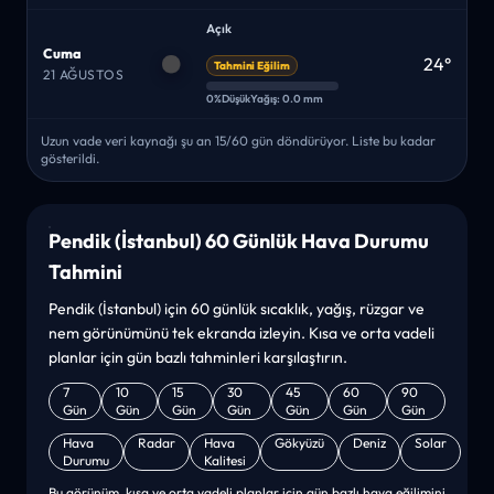
Açık
Cuma
24°
Tahmini Eğilim
21 AĞUSTOS
0%
Düşük
Yağış: 0.0 mm
Uzun vade veri kaynağı şu an 15/60 gün döndürüyor. Liste bu kadar
gösterildi.
Pendik (İstanbul) 60 Günlük Hava Durumu
Tahmini
Pendik (İstanbul) için 60 günlük sıcaklık, yağış, rüzgar ve
nem görünümünü tek ekranda izleyin. Kısa ve orta vadeli
planlar için gün bazlı tahminleri karşılaştırın.
7
10
15
30
45
60
90
Gün
Gün
Gün
Gün
Gün
Gün
Gün
Hava
Radar
Hava
Gökyüzü
Deniz
Solar
Durumu
Kalitesi
Bu görünüm, kısa ve orta vadeli planlar için gün bazlı hava eğilimini