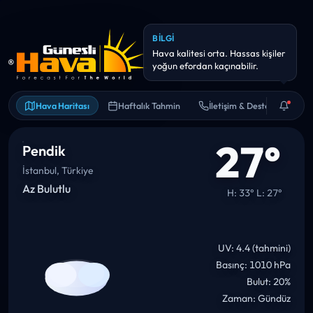
Hava Haritası
Haftalık Tahmin
İletişim & Destek
27°
Pendik
İstanbul, Türkiye
Az Bulutlu
H: 33° L: 27°
UV: 4.4 (tahmini)
Basınç: 1010 hPa
Bulut: 20%
Zaman: Gündüz