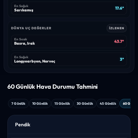
En Soğuk
17.6°
Sarıkamış
DÜNYA UÇ DEĞERLER
İZLENEN
En Sıcak
43.7°
Basra, Irak
En Soğuk
3°
Longyearbyen, Norveç
60 Günlük Hava
Durumu Tahmini
7 Günlük
10 Günlük
15 Günlük
30 Günlük
45 Günlük
60 Günlü
Pendik