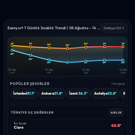
Esenyurt 7 Günlük Sıcaklık Trendi | 08 Ağustos – 14 Ağustos 2026
Detaya Git
31°
31°
31°
31°
30°
30°
30°
Yüksek
Düşük
—
—
29°
26°
24°
23°
23°
24°
24°
08 Ağu
10 Ağu
12 Ağu
14 Ağu
Cmt
Pzt
Çar
Cum
POPÜLER ŞEHIRLER
Hızlı geçiş
İstanbul
31.1°
Ankara
31.8°
İzmir
36.3°
Antalya
32.8°
Bursa
TÜRKIYE UÇ DEĞERLER
ANLIK
En Sıcak
40.8°
Cizre