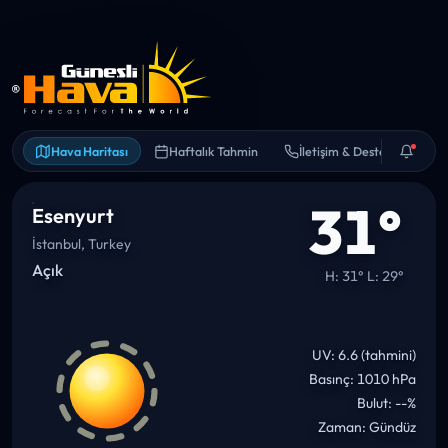
Hava Haritası
Haftalık Tahmin
İletişim & Destek
31°
Esenyurt
İstanbul, Turkey
Açık
H: 31° L: 29°
UV: 6.6 (tahmini)
Basınç: 1010 hPa
Bulut: --%
Zaman: Gündüz