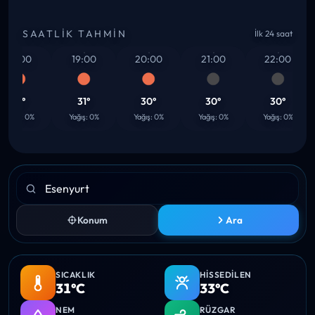
SAATLIK TAHMIN
İlk 24 saat
18:00
19:00
20:00
21:00
22:00
31°
31°
30°
30°
30°
Yağış: 0%
Yağış: 0%
Yağış: 0%
Yağış: 0%
Yağış: 0%
Konum
Ara
SICAKLIK
HISSEDILEN
31°C
33°C
NEM
RÜZGAR
48%
24.6
km/h