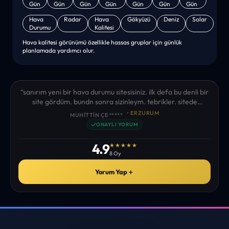
Hava
Radar
Hava
Gökyüzü
Deniz
Solar
Durumu
Kalitesi
Hava kalitesi görünümü özellikle hassas gruplar için günlük
planlamada yardımcı olur.
“sanırım yeni bir hava durumu sitesisiniz. ilk defa bu denli bir
site gördüm. bundn sonra sizinleym. tebrikler. sitede
istediğim tüm bilgiyi bulabiliyorum. ekibinizin emeğine saglık”
• ERZURUM
MUHITTIN ÇE*****
✓
ONAYLI YORUM
4.9
★★★★★
8 Oy
Yorum Yap
＋