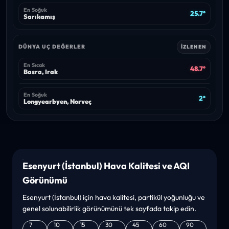
En Soğuk
25.7°
Sarıkamış
DÜNYA UÇ DEĞERLER
İZLENEN
En Sıcak
48.7°
Basra, Irak
En Soğuk
2°
Longyearbyen, Norveç
Esenyurt (İstanbul) Hava Kalitesi ve AQI
Görünümü
Esenyurt (İstanbul) için hava kalitesi, partikül yoğunluğu ve
genel solunabilirlik görünümünü tek sayfada takip edin.
7
10
15
30
45
60
90
Gün
Gün
Gün
Gün
Gün
Gün
Gün