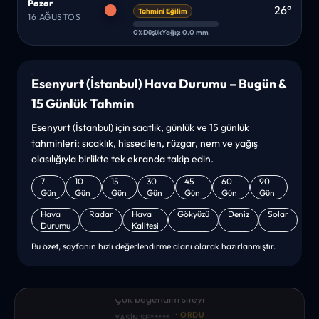
Pazar
26°
Tahmini Eğilim
16 AĞUSTOS
0%
Düşük
Yağış: 0.0 mm
Esenyurt (İstanbul) Hava Durumu – Bugün &
15 Günlük Tahmin
Esenyurt (İstanbul) için saatlik, günlük ve 15 günlük
tahminleri; sıcaklık, hissedilen, rüzgar, nem ve yağış
olasılığıyla birlikte tek ekranda takip edin.
7
10
15
30
45
60
90
Gün
Gün
Gün
Gün
Gün
Gün
Gün
Hava
Radar
Hava
Gökyüzü
Deniz
Solar
Durumu
Kalitesi
Bu özet, sayfanın hızlı değerlendirme alanı olarak hazırlanmıştır.
“sanırım yeni bir hava durumu sitesisiniz. ilk defa bu denli bir
site gördüm. bundn sonra sizinleym. tebrikler. sitede