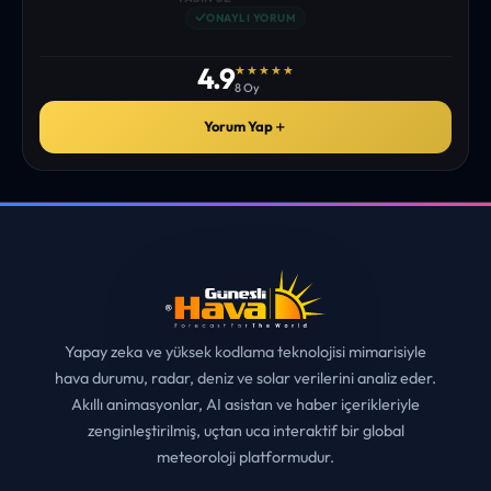
istediğim tüm bilgiyi bulabiliyorum. ekibinizin emeğine saglık”
• ERZURUM
MUHITTIN ÇE*****
✓
ONAYLI YORUM
4.9
★★★★★
8 Oy
Yorum Yap
＋
Yapay zeka ve yüksek kodlama teknolojisi mimarisiyle
hava durumu, radar, deniz ve solar verilerini analiz eder.
Akıllı animasyonlar, AI asistan ve haber içerikleriyle
zenginleştirilmiş, uçtan uca interaktif bir global
meteoroloji platformudur.