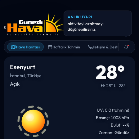
Hava Haritası
Haftalık Tahmin
İletişim & Destek
28°
Esenyurt
İstanbul, Türkiye
Açık
H: 28° L: 28°
UV: 0.0 (tahmini)
Basınç: 1008 hPa
Bulut: --%
Zaman: Gündüz