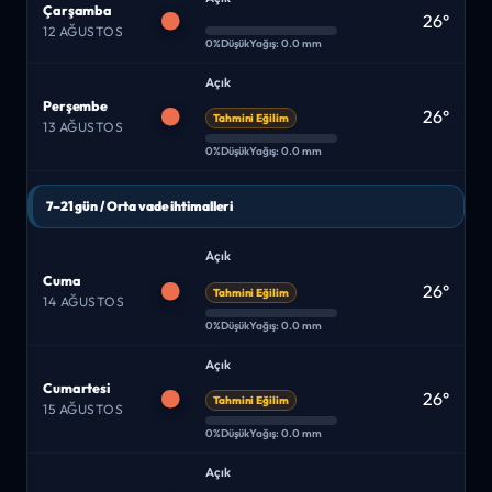
Çarşamba
26°
12 AĞUSTOS
0%
Düşük
Yağış: 0.0 mm
Açık
Perşembe
26°
Tahmini Eğilim
13 AĞUSTOS
0%
Düşük
Yağış: 0.0 mm
7–21 gün / Orta vade ihtimalleri
Açık
Cuma
26°
Tahmini Eğilim
14 AĞUSTOS
0%
Düşük
Yağış: 0.0 mm
Açık
Cumartesi
26°
Tahmini Eğilim
15 AĞUSTOS
0%
Düşük
Yağış: 0.0 mm
Açık