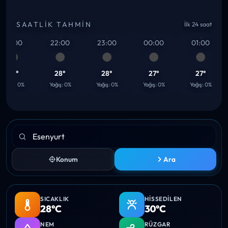
SAATLIK TAHMIN
İlk 24 saat
21:00
22:00
23:00
00:00
01:00
28°
28°
28°
27°
27°
ağış: 0%
Yağış: 0%
Yağış: 0%
Yağış: 0%
Yağış: 0%
Konum
Ara
SICAKLIK
HISSEDILEN
28°C
30°C
NEM
RÜZGAR