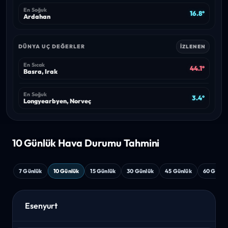
En Soğuk
16.8°
Ardahan
DÜNYA UÇ DEĞERLER
İZLENEN
En Sıcak
44.1°
Basra, Irak
En Soğuk
3.4°
Longyearbyen, Norveç
10 Günlük Hava
Durumu Tahmini
7 Günlük
10 Günlük
15 Günlük
30 Günlük
45 Günlük
60 Günlü
Esenyurt