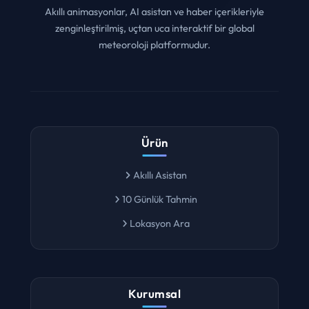
hava durumu, radar, deniz ve solar verilerini analiz eder.
Akıllı animasyonlar, AI asistan ve haber içerikleriyle
zenginleştirilmiş, uçtan uca interaktif bir global
meteoroloji platformudur.
Ürün
Akıllı Asistan
10 Günlük Tahmin
Lokasyon Ara
Kurumsal