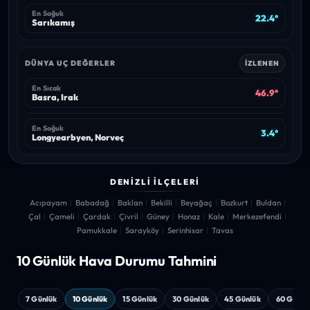
En Soğuk
22.4°
Sarıkamış
DÜNYA UÇ DEĞERLER
İZLENEN
En Sıcak
46.9°
Basra, Irak
En Soğuk
3.4°
Longyearbyen, Norveç
DENIZLI İLÇELERI
Acıpayam
Babadağ
Baklan
Bekilli
Beyağaç
Bozkurt
Buldan
Çal
Çameli
Çardak
Çivril
Güney
Honaz
Kale
Merkezefendi
Pamukkale
Sarayköy
Serinhisar
Tavas
10 Günlük Hava
Durumu Tahmini
7 Günlük
10 Günlük
15 Günlük
30 Günlük
45 Günlük
60 Günlü