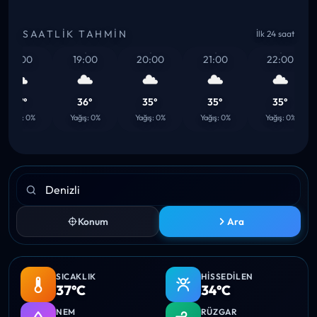
SAATLIK TAHMIN
İlk 24 saat
18:00
19:00
20:00
21:00
22:00
37°
36°
35°
35°
35°
ağış: 0%
Yağış: 0%
Yağış: 0%
Yağış: 0%
Yağış: 0%
Konum
Ara
SICAKLIK
HISSEDILEN
37°C
34°C
NEM
RÜZGAR