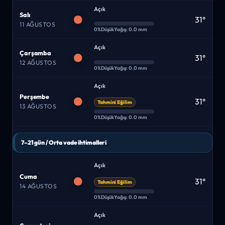
Açık
Salı
31°
11 AĞUSTOS
0%
Düşük
Yağış: 0.0 mm
Açık
Çarşamba
31°
12 AĞUSTOS
0%
Düşük
Yağış: 0.0 mm
Açık
Perşembe
31°
Tahmini Eğilim
13 AĞUSTOS
0%
Düşük
Yağış: 0.0 mm
7–21 gün / Orta vade ihtimalleri
Açık
Cuma
31°
Tahmini Eğilim
14 AĞUSTOS
0%
Düşük
Yağış: 0.0 mm
Açık