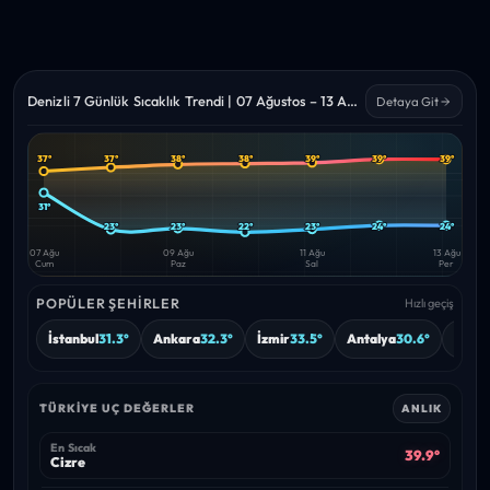
Denizli 7 Günlük Sıcaklık Trendi | 07 Ağustos – 13 Ağustos 2026
Detaya Git
37°
38°
38°
39°
39°
39°
37°
Yüksek
Düşük
—
—
31°
23°
23°
22°
23°
24°
24°
07 Ağu
09 Ağu
11 Ağu
13 Ağu
Cum
Paz
Sal
Per
POPÜLER ŞEHIRLER
Hızlı geçiş
İstanbul
31.3°
Ankara
32.3°
İzmir
33.5°
Antalya
30.6°
Burs
TÜRKIYE UÇ DEĞERLER
ANLIK
En Sıcak
39.9°
Cizre