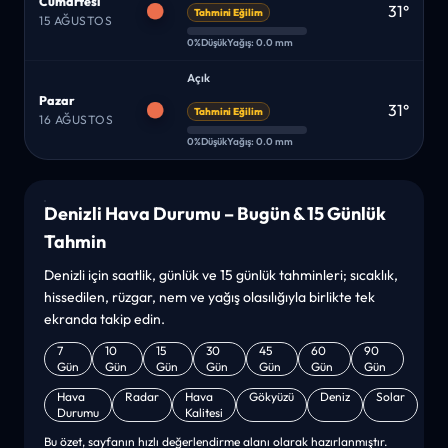
Cumartesi
31°
Tahmini Eğilim
15 AĞUSTOS
0%
Düşük
Yağış: 0.0 mm
Açık
Pazar
31°
Tahmini Eğilim
16 AĞUSTOS
0%
Düşük
Yağış: 0.0 mm
Denizli Hava Durumu – Bugün & 15 Günlük
Tahmin
Denizli için saatlik, günlük ve 15 günlük tahminleri; sıcaklık,
hissedilen, rüzgar, nem ve yağış olasılığıyla birlikte tek
ekranda takip edin.
7
10
15
30
45
60
90
Gün
Gün
Gün
Gün
Gün
Gün
Gün
Hava
Radar
Hava
Gökyüzü
Deniz
Solar
Durumu
Kalitesi
Bu özet, sayfanın hızlı değerlendirme alanı olarak hazırlanmıştır.