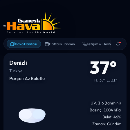
ANLIK UYARI
Yarın sıcaklık 37°C civarına
çıkabilir. Bol su ve gölge iyi fikir.
Hava Haritası
Haftalık Tahmin
İletişim & Destek
37°
Denizli
Türkiye
Parçalı Az Bulutlu
H: 37° L: 31°
UV: 1.6 (tahmini)
Basınç: 1004 hPa
Bulut: 46%
Zaman: Gündüz