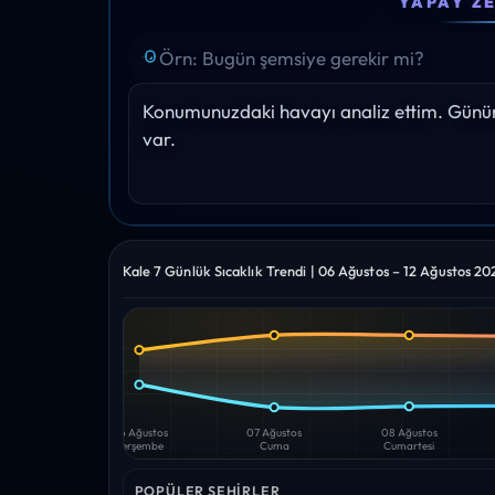
YAPAY Z
19°
21°
23°
26°
27°
Yağış: 0%
Yağış: 0%
Yağış: 0%
Yağış: 0%
Yağış: 0%
Konumunuzdaki havayı analiz ettim. Gününü
var.
Kale 7 Günlük Sıcaklık Trendi | 06 Ağustos – 12 Ağustos 20
Yüksek
Düşük
—
—
06 Ağustos
07 Ağustos
08 Ağustos
Perşembe
Cuma
Cumartesi
POPÜLER ŞEHIRLER