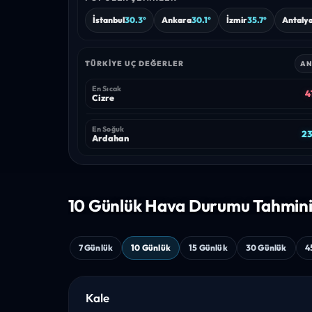
İstanbul
30.3°
Ankara
30.1°
İzmir
35.7°
Antaly
TÜRKIYE UÇ DEĞERLER
AN
En Sıcak
4
Cizre
En Soğuk
23
Ardahan
10 Günlük Hava
Durumu Tahmin
7 Günlük
10 Günlük
15 Günlük
30 Günlük
4
Kale