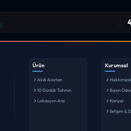
niz. ilk defa bu denli bir site gördüm. bundn sonra sizinleym.
4
 bulabiliyorum. ekibinizin emeğine saglık”
I YORUM
Ürün
Kurumsal
Akıllı Asistan
Hakkımızd
10 Günlük Tahmin
Basın Odas
Lokasyon Ara
Kariyer
İletişim & 