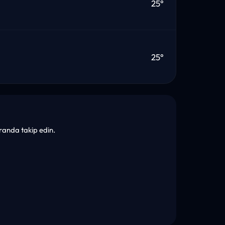
25°
25°
ekranda takip edin.