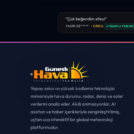
“sanırım yeni bir hava durumu sitesisi
tebrikler. sitede istediğim tüm bilgiyi
✓
MUHITTIN ÇE*****
• ERZURUM
ONAYL
Yapay zeka ve yüksek kodlama teknolojisi
mimarisiyle hava durumu, radar, deniz ve solar
verilerini analiz eder. Akıllı animasyonlar, AI
asistan ve haber içerikleriyle zenginleştirilmiş,
uçtan uca interaktif bir global meteoroloji
platformudur.