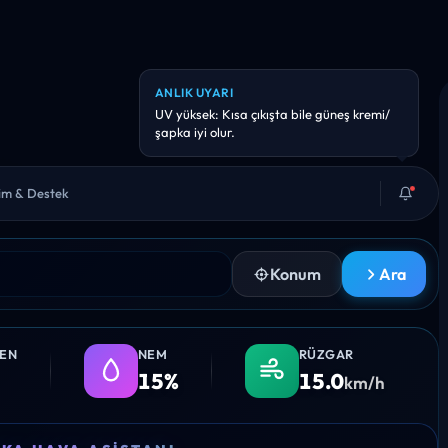
ANLIK UYARI
Hava kalitesi hassas kişiler için riskli
olabilir. Uzun süreli dış aktiviteyi azaltmayı
düşünebilirsiniz.
şim & Destek
Konum
Ara
LEN
NEM
RÜZGAR
15%
15.0
km/h
11:00
12:00
13:00
14:00
15:0