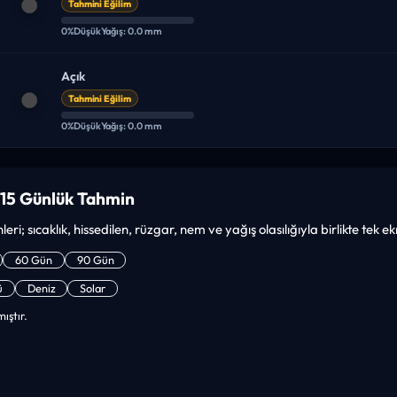
Tahmini Eğilim
0%
Düşük
Yağış: 0.0 mm
Açık
Tahmini Eğilim
0%
Düşük
Yağış: 0.0 mm
 15 Günlük Tahmin
leri; sıcaklık, hissedilen, rüzgar, nem ve yağış olasılığıyla birlikte tek 
60 Gün
90 Gün
ü
Deniz
Solar
ıştır.