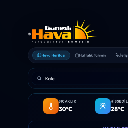
Hava Haritası
Haftalık Tahmin
İleti
SICAKLIK
HISSEDI
30°C
28°C
06:00
07:00
08:00
09:00
10:00