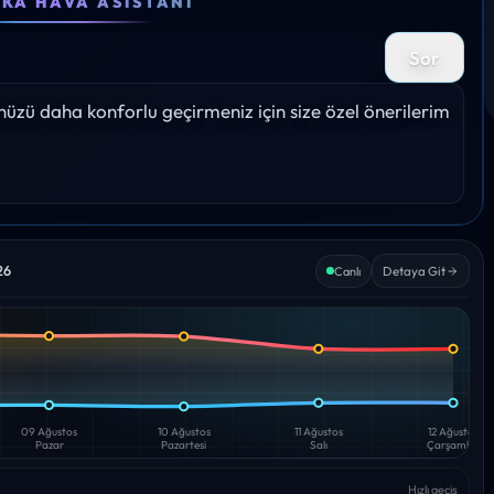
EKA HAVA ASISTANI
29°
31°
32°
33°
30°
Sor
Yağış: 0%
Yağış: 0%
Yağış: 0%
Yağış: 0%
Yağış: 
zü daha konforlu geçirmeniz için size özel önerilerim 
26
Detaya Git
Canlı
09 Ağustos
10 Ağustos
11 Ağustos
12 Ağustos
Pazar
Pazartesi
Salı
Çarşamba
Hızlı geçiş