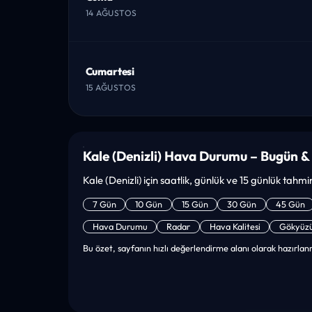
14 AĞUSTOS
Cumartesi
15 AĞUSTOS
Kale (Denizli) Hava Durumu – Bugün &
Kale (Denizli) için saatlik, günlük ve 15 günlük tahmin
7 Gün
10 Gün
15 Gün
30 Gün
45 Gün
Hava Durumu
Radar
Hava Kalitesi
Gökyüz
Bu özet, sayfanın hızlı değerlendirme alanı olarak hazırlanm