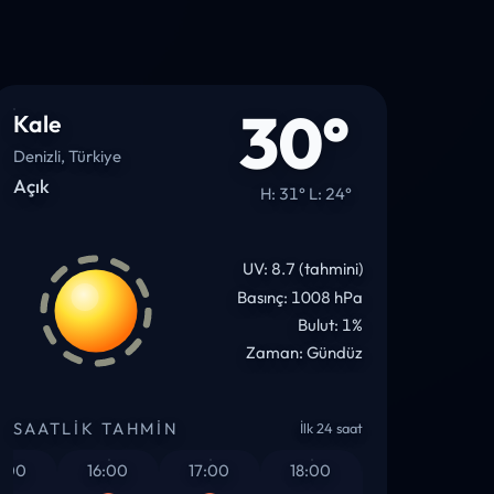
30°
Kale
Denizli, Türkiye
Açık
H: 31° L: 24°
UV: 8.7 (tahmini)
Basınç: 1008 hPa
Bulut: 1%
Zaman: Gündüz
SAATLIK TAHMIN
İlk 24 saat
0
16:00
17:00
18:00
19:00
20