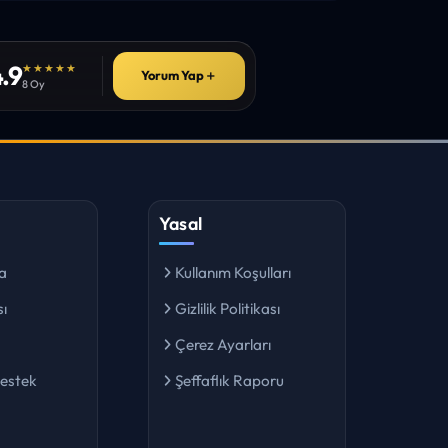
.9
★★★★★
Yorum Yap
＋
8 Oy
Yasal
a
Kullanım Koşulları
ı
Gizlilik Politikası
Çerez Ayarları
Destek
Şeffaflık Raporu