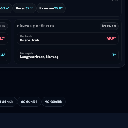
a
30.6°
Bursa
32.1°
Erzurum
25.8°
DÜNYA UÇ DEĞERLER
LIK
İZLENEN
En Sıcak
1.7°
49.9°
Basra, Irak
En Soğuk
.4°
7°
Longyearbyen, Norveç
i
5 Günlük
60 Günlük
90 Günlük