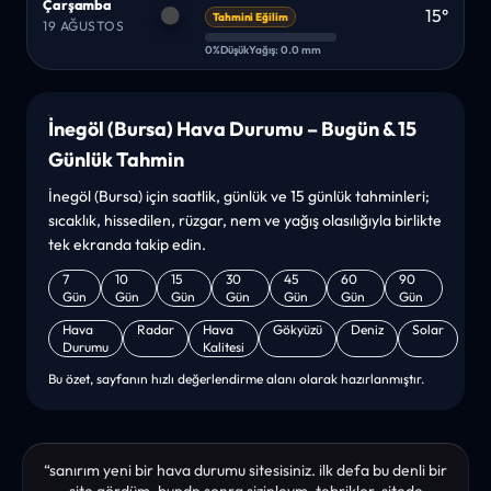
Çarşamba
15°
Tahmini Eğilim
19 AĞUSTOS
0%
Düşük
Yağış: 0.0 mm
İnegöl (Bursa) Hava Durumu – Bugün & 15
Günlük Tahmin
İnegöl (Bursa) için saatlik, günlük ve 15 günlük tahminleri;
sıcaklık, hissedilen, rüzgar, nem ve yağış olasılığıyla birlikte
tek ekranda takip edin.
7
10
15
30
45
60
90
Gün
Gün
Gün
Gün
Gün
Gün
Gün
Hava
Radar
Hava
Gökyüzü
Deniz
Solar
Durumu
Kalitesi
Bu özet, sayfanın hızlı değerlendirme alanı olarak hazırlanmıştır.
“sanırım yeni bir hava durumu sitesisiniz. ilk defa bu denli bir
site gördüm. bundn sonra sizinleym. tebrikler. sitede