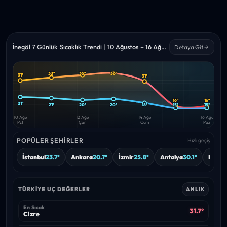
İnegöl 7 Günlük Sıcaklık Trendi | 10 Ağustos – 16 Ağustos 2026
Detaya Git
33°
35°
36°
31°
31°
Yüksek
Düşük
—
—
16°
16°
21°
21°
20°
20°
18°
15°
15°
10 Ağu
12 Ağu
14 Ağu
16 Ağu
Pzt
Çar
Cum
Paz
POPÜLER ŞEHIRLER
Hızlı geçiş
İstanbul
23.7°
Ankara
20.7°
İzmir
25.8°
Antalya
30.1°
Bursa
TÜRKIYE UÇ DEĞERLER
ANLIK
En Sıcak
31.7°
Cizre