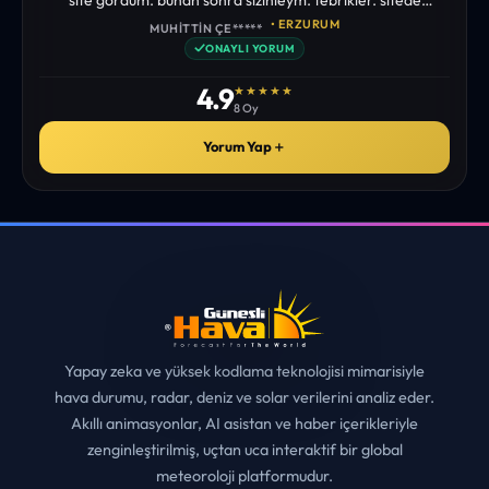
istediğim tüm bilgiyi bulabiliyorum. ekibinizin emeğine saglık”
• ERZURUM
MUHITTIN ÇE*****
✓
ONAYLI YORUM
4.9
★★★★★
8 Oy
Yorum Yap
＋
Yapay zeka ve yüksek kodlama teknolojisi mimarisiyle
hava durumu, radar, deniz ve solar verilerini analiz eder.
Akıllı animasyonlar, AI asistan ve haber içerikleriyle
zenginleştirilmiş, uçtan uca interaktif bir global
meteoroloji platformudur.