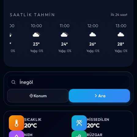
SAATLIK TAHMIN
İlk 24 saat
09:00
10:00
11:00
12:00
13:00
21°
23°
24°
26°
28°
Yağış: 0%
Yağış: 0%
Yağış: 0%
Yağış: 0%
Yağış: 0%
Konum
Ara
SICAKLIK
HISSEDILEN
20°C
20°C
NEM
RÜZGAR