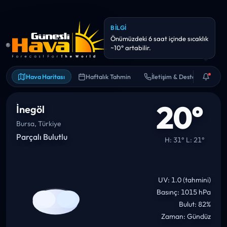
BILGI
Önümüzdeki 6 saat içinde sıcaklık
~10° artabilir.
Hava Haritası
Haftalık Tahmin
İletişim & Destek
20°
İnegöl
Bursa, Türkiye
Parçalı Bulutlu
H: 31° L: 21°
UV: 1.0 (tahmini)
Basınç: 1015 hPa
Bulut: 82%
Zaman: Gündüz