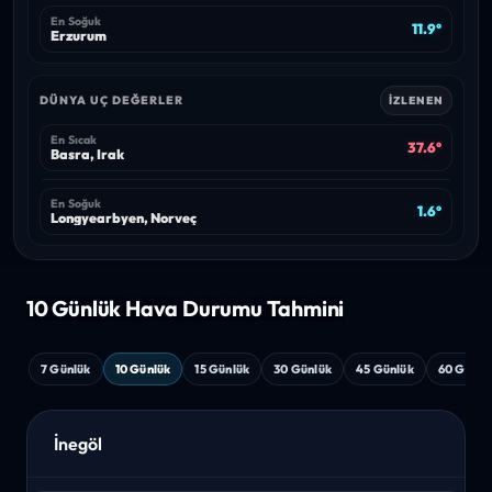
En Soğuk
11.9°
Erzurum
DÜNYA UÇ DEĞERLER
İZLENEN
En Sıcak
37.6°
Basra, Irak
En Soğuk
1.6°
Longyearbyen, Norveç
10 Günlük Hava
Durumu Tahmini
7 Günlük
10 Günlük
15 Günlük
30 Günlük
45 Günlük
60 Günlü
İnegöl