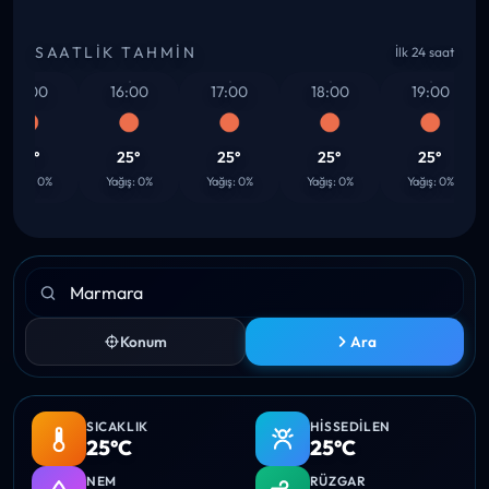
SAATLIK TAHMIN
İlk 24 saat
15:00
16:00
17:00
18:00
19:00
25°
25°
25°
25°
25°
Yağış: 0%
Yağış: 0%
Yağış: 0%
Yağış: 0%
Yağış: 0%
Konum
Ara
SICAKLIK
HISSEDILEN
25°C
25°C
NEM
RÜZGAR