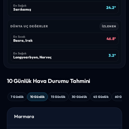
En Soğuk
24.2°
Sarıkamış
DÜNYA UÇ DEĞERLER
İZLENEN
En Sıcak
46.8°
Basra, Irak
En Soğuk
3.2°
Longyearbyen, Norveç
10 Günlük Hava
Durumu Tahmini
7 Günlük
10 Günlük
15 Günlük
30 Günlük
45 Günlük
60 Günlü
Marmara