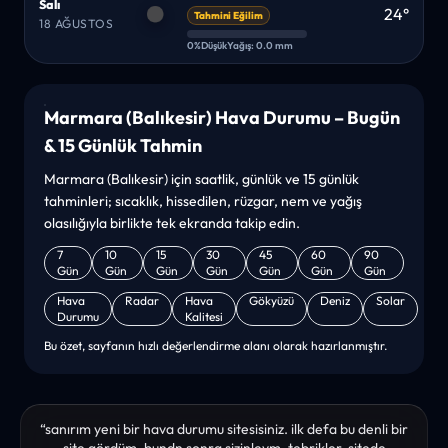
Salı
24°
Tahmini Eğilim
18 AĞUSTOS
0%
Düşük
Yağış: 0.0 mm
Marmara (Balıkesir) Hava Durumu – Bugün
& 15 Günlük Tahmin
Marmara (Balıkesir) için saatlik, günlük ve 15 günlük
tahminleri; sıcaklık, hissedilen, rüzgar, nem ve yağış
olasılığıyla birlikte tek ekranda takip edin.
7
10
15
30
45
60
90
Gün
Gün
Gün
Gün
Gün
Gün
Gün
Hava
Radar
Hava
Gökyüzü
Deniz
Solar
Durumu
Kalitesi
Bu özet, sayfanın hızlı değerlendirme alanı olarak hazırlanmıştır.
“sanırım yeni bir hava durumu sitesisiniz. ilk defa bu denli bir
site gördüm. bundn sonra sizinleym. tebrikler. sitede