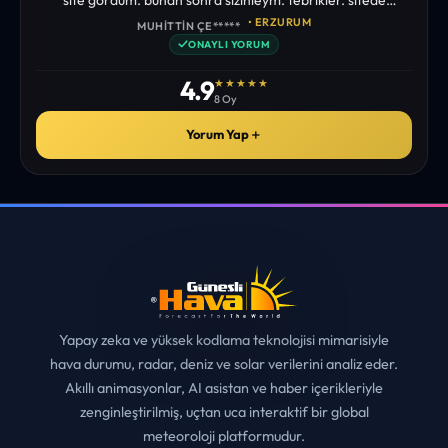
istediğim tüm bilgiyi bulabiliyorum. ekibinizin emeğine saglık”
• ERZURUM
MUHITTIN ÇE*****
✓
ONAYLI YORUM
4.9
★★★★★
8 Oy
Yorum Yap
＋
Yapay zeka ve yüksek kodlama teknolojisi mimarisiyle
hava durumu, radar, deniz ve solar verilerini analiz eder.
Akıllı animasyonlar, AI asistan ve haber içerikleriyle
zenginleştirilmiş, uçtan uca interaktif bir global
meteoroloji platformudur.