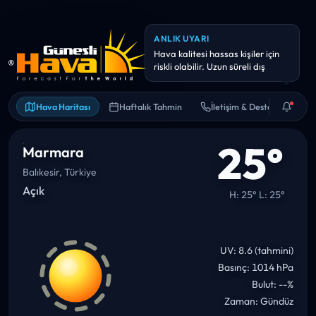
ANLIK UYARI
Hava kalitesi hassas kişiler için
riskli olabilir. Uzun süreli dış
Hava Haritası
Haftalık Tahmin
İletişim & Destek
25°
Marmara
Balıkesir, Türkiye
Açık
H: 25° L: 25°
UV: 8.6 (tahmini)
Basınç: 1014 hPa
Bulut: --%
Zaman: Gündüz