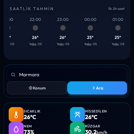
SAATLIK TAHMIN
İlk 24 saat
21:00
22:00
23:00
00:00
01:00
26°
26°
26°
25°
25°
Yağış: 0%
Yağış: 0%
Yağış: 0%
Yağış: 0%
Yağış: 0%
Konum
Ara
SICAKLIK
HISSEDILEN
26°C
26°C
NEM
RÜZGAR
73%
30.2
km/h