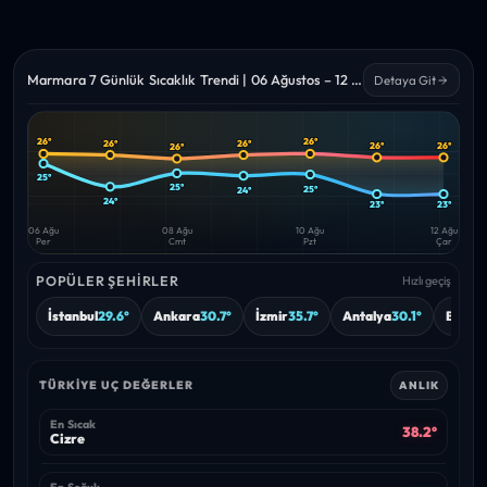
Marmara 7 Günlük Sıcaklık Trendi | 06 Ağustos – 12 Ağustos 2026
Detaya Git
26°
26°
26°
26°
26°
26°
26°
Yüksek
Düşük
—
—
25°
25°
25°
24°
24°
23°
23°
06 Ağu
08 Ağu
10 Ağu
12 Ağu
Per
Cmt
Pzt
Çar
POPÜLER ŞEHIRLER
Hızlı geçiş
İstanbul
29.6°
Ankara
30.7°
İzmir
35.7°
Antalya
30.1°
Bursa
TÜRKIYE UÇ DEĞERLER
ANLIK
En Sıcak
38.2°
Cizre