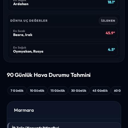
En Soğuk
18.1°
Ardahan
DÜNYA UÇ DEĞERLER
İZLENEN
En Sıcak
45.9°
Basra, Irak
En Soğuk
4.5°
Oymyakon, Rusya
90 Günlük Hava
Durumu Tahmini
7 Günlük
10 Günlük
15 Günlük
30 Günlük
45 Günlük
60 Günlü
Marmara
İlk 7 gün / Kısa vade ihtimalleri