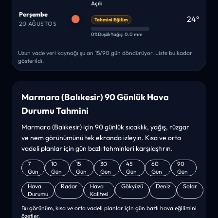
Açık
Perşembe
24°
Tahmini Eğilim
20 AĞUSTOS
0%
Düşük
Yağış: 0.0 mm
Uzun vade veri kaynağı şu an 15/90 gün döndürüyor. Liste bu kadar
gösterildi.
Marmara (Balıkesir) 90 Günlük Hava
Durumu Tahmini
Marmara (Balıkesir) için 90 günlük sıcaklık, yağış, rüzgar
ve nem görünümünü tek ekranda izleyin. Kısa ve orta
vadeli planlar için gün bazlı tahminleri karşılaştırın.
7
10
15
30
45
60
90
Gün
Gün
Gün
Gün
Gün
Gün
Gün
Hava
Radar
Hava
Gökyüzü
Deniz
Solar
Durumu
Kalitesi
Bu görünüm, kısa ve orta vadeli planlar için gün bazlı hava eğilimini
özetler.