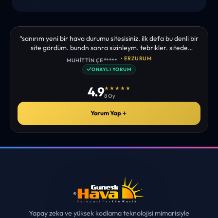
“sanırım yeni bir hava durumu sitesisiniz. ilk defa bu denli bir
site gördüm. bundn sonra sizinleym. tebrikler. sitede
istediğim tüm bilgiyi bulabiliyorum. ekibinizin emeğine saglık”
• ERZURUM
MUHITTIN ÇE*****
✓
ONAYLI YORUM
4.9
★★★★★
8 Oy
Yorum Yap
＋
Yapay zeka ve yüksek kodlama teknolojisi mimarisiyle