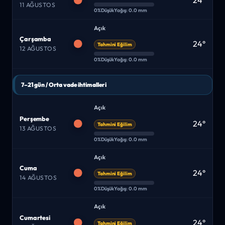
24°
11 AĞUSTOS
0%
Düşük
Yağış: 0.0 mm
Açık
Çarşamba
24°
Tahmini Eğilim
12 AĞUSTOS
0%
Düşük
Yağış: 0.0 mm
7–21 gün / Orta vade ihtimalleri
Açık
Perşembe
24°
Tahmini Eğilim
13 AĞUSTOS
0%
Düşük
Yağış: 0.0 mm
Açık
Cuma
24°
Tahmini Eğilim
14 AĞUSTOS
0%
Düşük
Yağış: 0.0 mm
Açık
Cumartesi
24°
Tahmini Eğilim