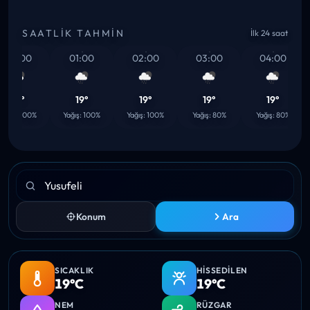
SAATLIK TAHMIN
İlk 24 saat
00:00
01:00
02:00
03:00
04:00
19°
19°
19°
19°
19°
ğış: 100%
Yağış: 100%
Yağış: 100%
Yağış: 80%
Yağış: 80%
Konum
Ara
SICAKLIK
HISSEDILEN
19°C
19°C
NEM
RÜZGAR