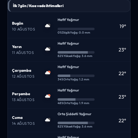
İlk 7 gün / Kısa vade ihtimalleri
Hafif Yağmur
Bugün
19°
10 AĞUSTOS
0%
Düşük
Yağış: 0.0 mm
Hafif Yağmur
Yarın
23°
11 AĞUSTOS
82%
Yüksek
Yağış: 3.6 mm
Hafif Yağmur
Çarşamba
22°
12 AĞUSTOS
34%
Orta
Yağış: 1.2 mm
Hafif Yağmur
Perşembe
23°
13 AĞUSTOS
48%
Orta
Yağış: 1.9 mm
Orta Şiddetli Yağmur
Cuma
22°
14 AĞUSTOS
82%
Yüksek
Yağış: 3.6 mm
Hafif Yağmur