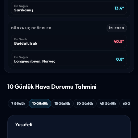
En Soğuk
13.4°
Sarıkamış
DÜNYA UÇ DEĞERLER
İZLENEN
En Sıcak
40.5°
Bağdat, Irak
En Soğuk
0.8°
Longyearbyen, Norveç
10 Günlük Hava
Durumu Tahmini
7 Günlük
10 Günlük
15 Günlük
30 Günlük
45 Günlük
60 Günlü
Yusufeli