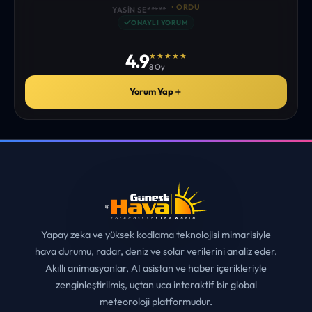
site gördüm. bundn sonra sizinleym. tebrikler. sitede
istediğim tüm bilgiyi bulabiliyorum. ekibinizin emeğine saglık”
• ERZURUM
MUHITTIN ÇE*****
✓
ONAYLI YORUM
4.9
★★★★★
8 Oy
Yorum Yap
＋
Yapay zeka ve yüksek kodlama teknolojisi mimarisiyle
hava durumu, radar, deniz ve solar verilerini analiz eder.
Akıllı animasyonlar, AI asistan ve haber içerikleriyle
zenginleştirilmiş, uçtan uca interaktif bir global