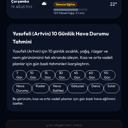
Çarşamba
22°
Tahmini Eğilim
19 AĞUSTOS
72%
Yüksek
Yağış: 3.1 mm
Yusufeli (Artvin) 10 Günlük Hava Durumu
Tahmini
Yusufeli (Artvin) için 10 günlük sıcaklık, yağış, rüzgar ve
nem görünümünü tek ekranda izleyin. Kısa ve orta vadeli
planlar için gün bazlı tahminleri karşılaştırın.
7
10
15
30
45
60
90
Gün
Gün
Gün
Gün
Gün
Gün
Gün
Hava
Radar
Hava
Gökyüzü
Deniz
Solar
Durumu
Kalitesi
Bu görünüm, kısa ve orta vadeli planlar için gün bazlı hava eğilimini
özetler.
“sanırım yeni bir hava durumu sitesisiniz. ilk defa bu denli bir