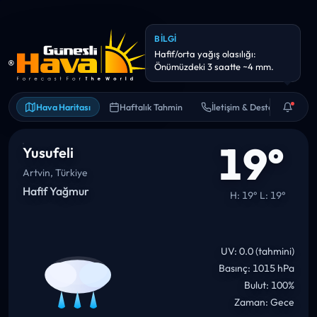
ANLIK UYARI
Önümüzdeki saatlerde yağış
ihtimali belirgin: Dış planları
Hava Haritası
Haftalık Tahmin
İletişim & Destek
19°
Yusufeli
Artvin, Türkiye
Hafif Yağmur
H: 19° L: 19°
UV: 0.0 (tahmini)
Basınç: 1015 hPa
Bulut: 100%
Zaman: Gece