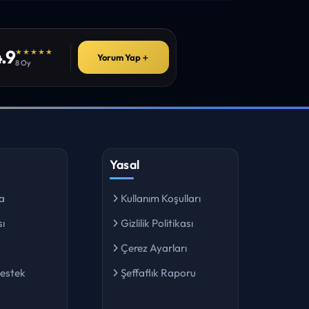
.9
★★★★★
Yorum Yap
＋
8 Oy
Yasal
a
Kullanım Koşulları
ı
Gizlilik Politikası
Çerez Ayarları
Destek
Şeffaflık Raporu