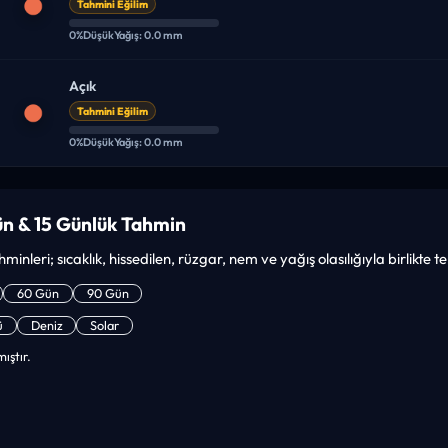
Tahmini Eğilim
0%
Düşük
Yağış: 0.0 mm
Açık
Tahmini Eğilim
0%
Düşük
Yağış: 0.0 mm
n & 15 Günlük Tahmin
minleri; sıcaklık, hissedilen, rüzgar, nem ve yağış olasılığıyla birlikte 
60 Gün
90 Gün
ü
Deniz
Solar
ıştır.