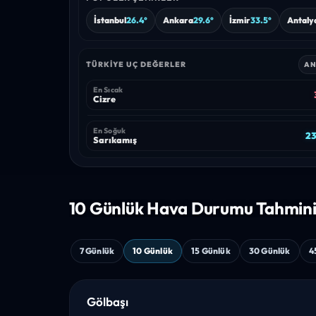
İstanbul
26.4°
Ankara
29.6°
İzmir
33.5°
Antaly
TÜRKIYE UÇ DEĞERLER
AN
En Sıcak
Cizre
En Soğuk
23
Sarıkamış
10 Günlük Hava
Durumu Tahmin
7 Günlük
10 Günlük
15 Günlük
30 Günlük
4
Gölbaşı