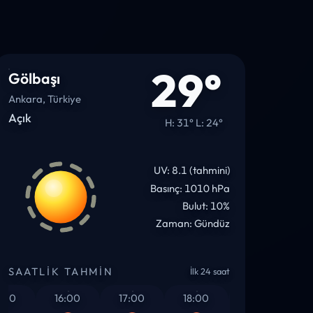
29°
Gölbaşı
Ankara, Türkiye
Açık
H: 31° L: 24°
UV: 8.1 (tahmini)
Basınç: 1010 hPa
Bulut: 10%
Zaman: Gündüz
SAATLIK TAHMIN
İlk 24 saat
0
16:00
17:00
18:00
19:00
20