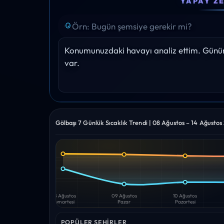
YAPAY Z
19°
20°
22°
24°
25°
Yağış: 0%
Yağış: 0%
Yağış: 0%
Yağış: 0%
Yağış: 0%
Konumunuzdaki havayı analiz ettim. Gününü
var.
Gölbaşı 7 Günlük Sıcaklık Trendi | 08 Ağustos – 14 Ağustos
Yüksek
Düşük
—
—
08 Ağustos
09 Ağustos
10 Ağustos
Cumartesi
Pazar
Pazartesi
POPÜLER ŞEHIRLER