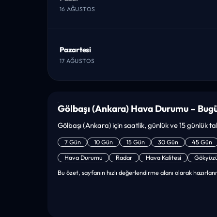
16 AĞUSTOS
Pazartesi
17 AĞUSTOS
Gölbaşı (Ankara) Hava Durumu – Bugü
Gölbaşı (Ankara) için saatlik, günlük ve 15 günlük tah
7 Gün
10 Gün
15 Gün
30 Gün
45 Gün
Hava Durumu
Radar
Hava Kalitesi
Gökyüz
Bu özet, sayfanın hızlı değerlendirme alanı olarak hazırlanm