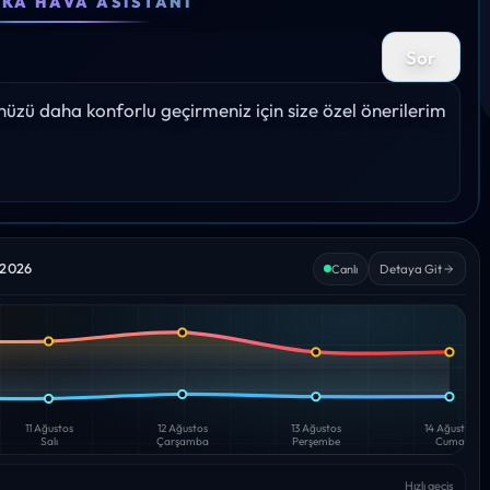
EKA HAVA ASISTANI
27°
29°
29°
30°
29°
Sor
Yağış: 0%
Yağış: 0%
Yağış: 0%
Yağış: 0%
Yağış: 
zü daha konforlu geçirmeniz için size özel önerilerim 
 2026
Detaya Git
Canlı
11 Ağustos
12 Ağustos
13 Ağustos
14 Ağustos
Salı
Çarşamba
Perşembe
Cuma
Hızlı geçiş