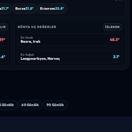
a
31.7°
Bursa
31.8°
Erzurum
25.8°
DÜNYA UÇ DEĞERLER
LIK
İZLENEN
En Sıcak
39°
48.3°
Basra, Irak
En Soğuk
.6°
2.1°
Longyearbyen, Norveç
i
5 Günlük
60 Günlük
90 Günlük