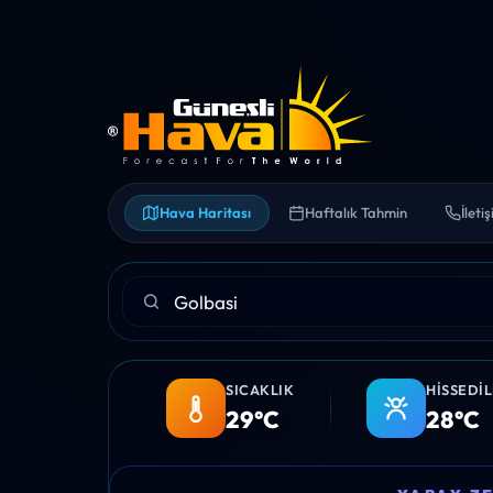
Hava Haritası
Haftalık Tahmin
İleti
SICAKLIK
HISSEDI
29°C
28°C
06:00
07:00
08:00
09:00
10:00