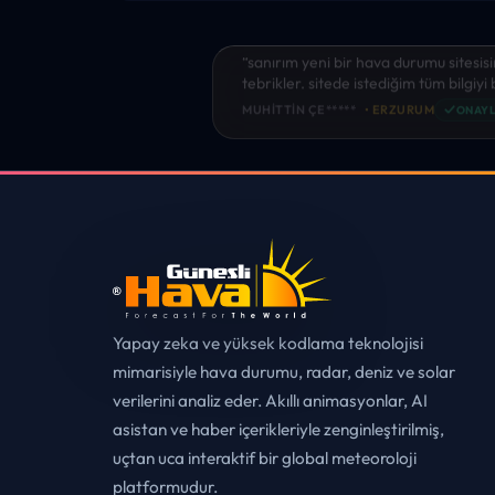
“sanırım yeni bir hava durumu sitesisi
tebrikler. sitede istediğim tüm bilgiyi
✓
MUHITTIN ÇE*****
• ERZURUM
ONAYL
Yapay zeka ve yüksek kodlama teknolojisi
mimarisiyle hava durumu, radar, deniz ve solar
verilerini analiz eder. Akıllı animasyonlar, AI
asistan ve haber içerikleriyle zenginleştirilmiş,
uçtan uca interaktif bir global meteoroloji
platformudur.