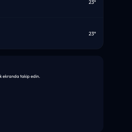
23°
23°
tek ekranda takip edin.