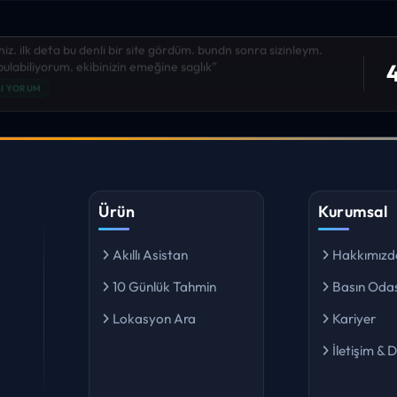
niz. ilk defa bu denli bir site gördüm. bundn sonra sizinleym.
4
 bulabiliyorum. ekibinizin emeğine saglık”
I YORUM
Ürün
Kurumsal
Akıllı Asistan
Hakkımızd
10 Günlük Tahmin
Basın Odas
Lokasyon Ara
Kariyer
İletişim & 