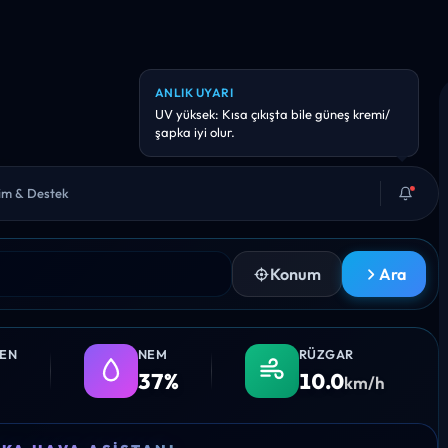
ANLIK UYARI
Hava kalitesi hassas kişiler için riskli
olabilir. Uzun süreli dış aktiviteyi azaltmayı
düşünebilirsiniz.
şim & Destek
Konum
Ara
LEN
NEM
RÜZGAR
37%
10.0
km/h
11:00
12:00
13:00
14:00
15:0