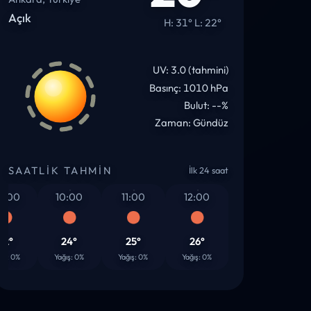
Açık
H: 31° L: 22°
UV: 3.0 (tahmini)
Basınç: 1010 hPa
Bulut: --%
Zaman: Gündüz
SAATLIK TAHMIN
İlk 24 saat
00
10:00
11:00
12:00
13:00
14
24°
25°
26°
28°
3
0%
Yağış: 0%
Yağış: 0%
Yağış: 0%
Yağış: 0%
Yağı