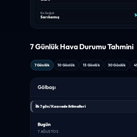
En Soğuk
1
Sarıkamış
7 Günlük Hava
Durumu Tahmini
7 Günlük
10 Günlük
15 Günlük
30 Günlük
4
Gölbaşı
İlk 7 gün / Kısa vade ihtimalleri
Bugün
7 AĞUSTOS