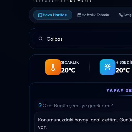
Hava Haritası
Haftalık Tahmin
İleti
SICAKLIK
HISSEDI
20°C
20°C
00:00
01:00
02:00
03:00
04:00
YAPAY Z
22°
21°
20°
19°
19°
Yağış: 0%
Yağış: 0%
Yağış: 0%
Yağış: 0%
Yağış: 0%
Konumunuzdaki havayı analiz ettim. Gününü
var.