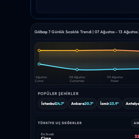
Gölbaşı 7 Günlük Sıcaklık Trendi | 07 Ağustos – 13 Ağustos
Yüksek
Düşük
—
—
07 Ağustos
08 Ağustos
09 Ağustos
Cuma
Cumartesi
Pazar
POPÜLER ŞEHIRLER
İstanbul
24.7°
Ankara
20.7°
İzmir
23.9°
Antaly
TÜRKIYE UÇ DEĞERLER
AN
En Sıcak
32
Cizre