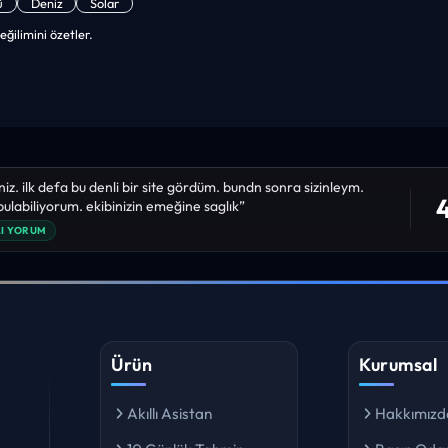
ü
Deniz
Solar
eğilimini özetler.
niz. ilk defa bu denli bir site gördüm. bundn sonra sizinleym.
4
 bulabiliyorum. ekibinizin emeğine saglık”
I YORUM
Ürün
Kurumsal
Akıllı Asistan
Hakkımızd