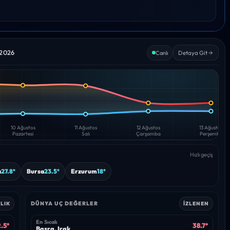
 2026
Detaya Git
Canlı
10 Ağustos
11 Ağustos
12 Ağustos
13 Ağustos
Pazartesi
Salı
Çarşamba
Perşembe
Hızlı geçiş
a
27.8°
Bursa
23.5°
Erzurum
18°
DÜNYA UÇ DEĞERLER
LIK
İZLENEN
En Sıcak
.5°
38.7°
Basra, Irak