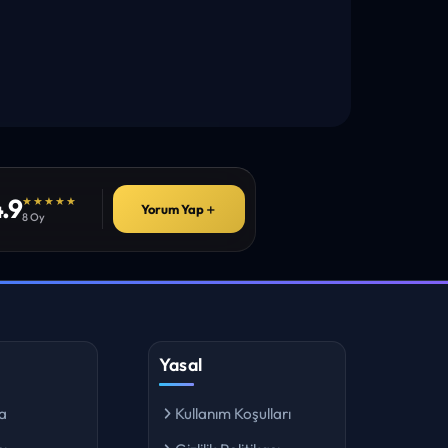
.9
★★★★★
Yorum Yap
＋
8 Oy
Yasal
a
Kullanım Koşulları