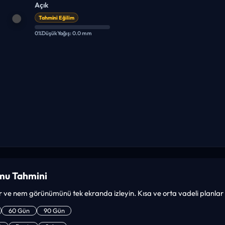
Açık
Tahmini Eğilim
0%
Düşük
Yağış: 0.0 mm
mu Tahmini
ar ve nem görünümünü tek ekranda izleyin. Kısa ve orta vadeli planlar iç
60 Gün
90 Gün