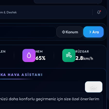
şim & Destek
Konum
Ara
LEN
NEM
RÜZGAR
65%
2.8
km/h
05:00
06:00
07:00
08:00
09:
EKA HAVA ASISTANI
19°
19°
21°
24°
22°
Sor
Yağış: 0%
Yağış: 0%
Yağış: 0%
Yağış: 0%
Yağış: 
zü daha konforlu geçirmeniz için size özel önerilerim 