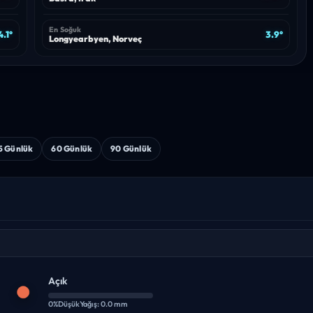
En Soğuk
4.1°
3.9°
Longyearbyen, Norveç
5 Günlük
60 Günlük
90 Günlük
Açık
0%
Düşük
Yağış: 0.0 mm