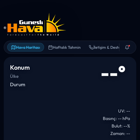
Hava Haritası
Haftalık Tahmin
İletişim & Destek
--°
Konum
Ülke
Durum
UV: --
Basınç: -- hPa
Bulut: --%
Zaman: --