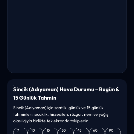
Sincik (Adıyaman) Hava Durumu – Bugün &
15 Günlük Tahmin
Sincik (Adıyaman) için saatlik, günlük ve 15 günlük
tahminleri; sıcaklık, hissedilen, rüzgar, nem ve yağış
olasılığıyla birlikte tek ekranda takip edin.
7
10
15
30
45
60
90