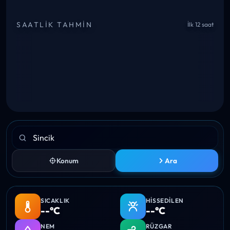
SAATLIK TAHMIN
İlk 12 saat
Konum
Ara
SICAKLIK
HISSEDILEN
--°C
--°C
NEM
RÜZGAR