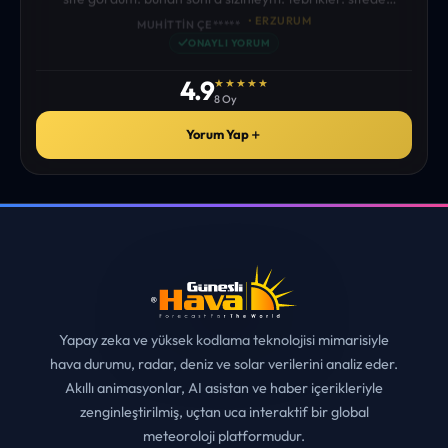
istediğim tüm bilgiyi bulabiliyorum. ekibinizin emeğine saglık”
• ERZURUM
MUHITTIN ÇE*****
✓
ONAYLI YORUM
4.9
★★★★★
8 Oy
Yorum Yap
＋
Yapay zeka ve yüksek kodlama teknolojisi mimarisiyle
hava durumu, radar, deniz ve solar verilerini analiz eder.
Akıllı animasyonlar, AI asistan ve haber içerikleriyle
zenginleştirilmiş, uçtan uca interaktif bir global
meteoroloji platformudur.