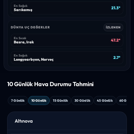
En Soğuk
21.3°
Sarıkamış
DÜNYA UÇ DEĞERLER
İZLENEN
En Sıcak
47.2°
Basra, Irak
En Soğuk
2.7°
Longyearbyen, Norveç
10 Günlük Hava
Durumu Tahmini
7 Günlük
10 Günlük
15 Günlük
30 Günlük
45 Günlük
60 Günlü
Altınova