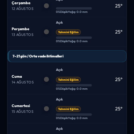
Çarşamba
25°
12 AĞUSTOS
0%
Düşük
Yağış: 0.0 mm
Açık
Perşembe
25°
Tahmini Eğilim
13 AĞUSTOS
0%
Düşük
Yağış: 0.0 mm
7–21 gün / Orta vade ihtimalleri
Açık
Cuma
25°
Tahmini Eğilim
14 AĞUSTOS
0%
Düşük
Yağış: 0.0 mm
Açık
Cumartesi
25°
Tahmini Eğilim
15 AĞUSTOS
0%
Düşük
Yağış: 0.0 mm
Açık