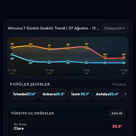
Altınova 7 Günlük Sıcaklık Trendi | 07 Ağustos – 13 Ağustos 2026
Detaya Git
32°
31°
31°
31°
31°
Yüksek
Düşük
—
—
26°
26°
28°
24°
24°
24°
24°
24°
24°
07 Ağu
09 Ağu
11 Ağu
13 Ağu
Cum
Paz
Sal
Per
POPÜLER ŞEHIRLER
Hızlı geçiş
İstanbul
27.6°
Ankara
28.5°
İzmir
30.7°
Antalya
32.4°
Bursa
TÜRKIYE UÇ DEĞERLER
ANLIK
En Sıcak
39.3°
Cizre