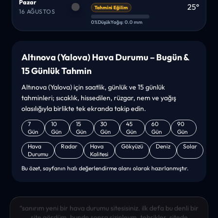
Pazar
25°
Tahmini Eğilim
16 AĞUSTOS
0%
Düşük
Yağış: 0.0 mm
Altınova (Yalova) Hava Durumu – Bugün &
15 Günlük Tahmin
Altınova (Yalova) için saatlik, günlük ve 15 günlük
tahminleri; sıcaklık, hissedilen, rüzgar, nem ve yağış
olasılığıyla birlikte tek ekranda takip edin.
7
10
15
30
45
60
90
Gün
Gün
Gün
Gün
Gün
Gün
Gün
Hava
Radar
Hava
Gökyüzü
Deniz
Solar
Durumu
Kalitesi
Bu özet, sayfanın hızlı değerlendirme alanı olarak hazırlanmıştır.
“sanırım yeni bir hava durumu sitesisiniz. ilk defa bu denli bir
site gördüm. bundn sonra sizinleym. tebrikler. sitede