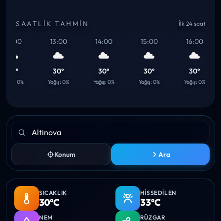
SAATLIK TAHMIN
İlk 24 saat
2:00
13:00
14:00
15:00
16:00
30°
30°
30°
30°
30°
ğış: 0%
Yağış: 0%
Yağış: 0%
Yağış: 0%
Yağış: 0%
Konum
Ara
SICAKLIK
HISSEDILEN
30°C
33°C
NEM
RÜZGAR