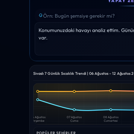
19°
22°
24°
27°
28°
Yağış: 0%
Yağış: 0%
Yağış: 0%
Yağış: 0%
Yağış: 
Konumunuzdaki havayı analiz ettim. Gününü
var.
Sivaslı 7 Günlük Sıcaklık Trendi | 06 Ağustos – 12 Ağustos 
Yüksek
Düşük
—
—
06 Ağustos
07 Ağustos
08 Ağustos
Perşembe
Cuma
Cumartesi
POPÜLER ŞEHIRLER