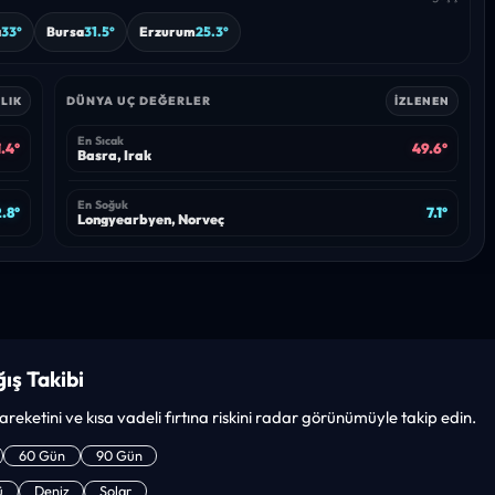
a
33°
Bursa
31.5°
Erzurum
25.3°
DÜNYA UÇ DEĞERLER
LIK
İZLENEN
En Sıcak
.4°
49.6°
Basra, Irak
En Soğuk
.8°
7.1°
Longyearbyen, Norveç
ış Takibi
hareketini ve kısa vadeli fırtına riskini radar görünümüyle takip edin.
60 Gün
90 Gün
ü
Deniz
Solar