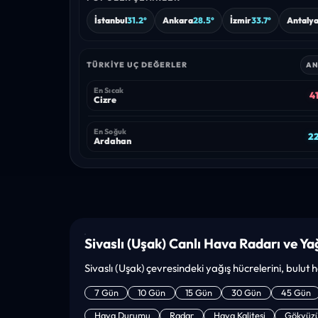
İstanbul
31.2°
Ankara
28.5°
İzmir
33.7°
Antaly
TÜRKIYE UÇ DEĞERLER
AN
En Sıcak
41
Cizre
En Soğuk
22
Ardahan
Sivaslı (Uşak) Canlı Hava Radarı ve Yağ
Sivaslı (Uşak) çevresindeki yağış hücrelerini, bulut 
7 Gün
10 Gün
15 Gün
30 Gün
45 Gün
Hava Durumu
Radar
Hava Kalitesi
Gökyüz