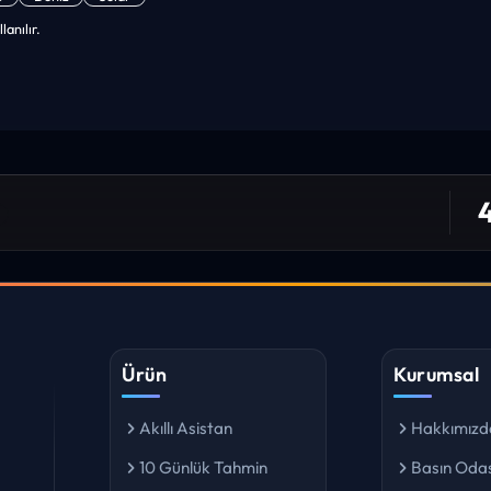
lanılır.
niz. ilk defa bu denli bir site gördüm. bundn sonra sizinleym.
4
 bulabiliyorum. ekibinizin emeğine saglık”
I YORUM
Ürün
Kurumsal
Akıllı Asistan
Hakkımızd
10 Günlük Tahmin
Basın Odas