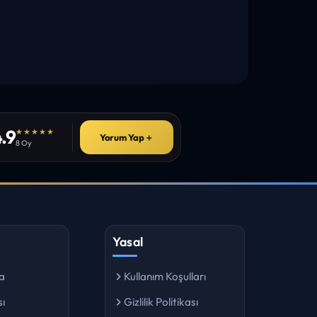
.9
★★★★★
Yorum Yap
＋
8 Oy
Yasal
a
Kullanım Koşulları
ı
Gizlilik Politikası