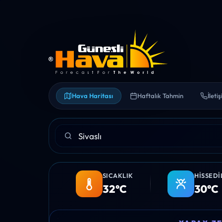
Hava Haritası
Haftalık Tahmin
İleti
SICAKLIK
HISSEDI
32°C
30°C
06:00
07:00
08:00
09:00
10:0
YAPAY Z