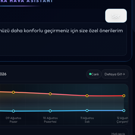
30°
32°
33°
33°
3
Sor
0%
Yağış: 0%
Yağış: 0%
Yağış: 0%
Yağış: 0%
Yağış
zü daha konforlu geçirmeniz için size özel önerilerim 
2026
Detaya Git
Canlı
09 Ağustos
10 Ağustos
11 Ağustos
12 Ağustos
Pazar
Pazartesi
Salı
Çarşamba
Hızlı geçiş