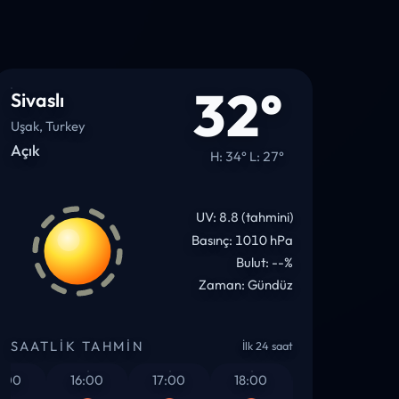
32°
Sivaslı
Uşak, Turkey
Açık
H: 34° L: 27°
UV: 8.8 (tahmini)
Basınç: 1010 hPa
Bulut: --%
Zaman: Gündüz
SAATLIK TAHMIN
İlk 24 saat
:00
16:00
17:00
18:00
19:00
2