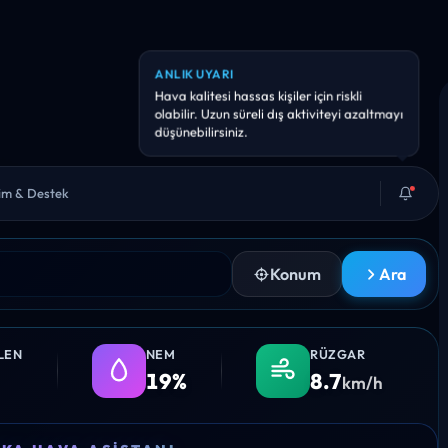
ANLIK UYARI
Hava kalitesi hassas kişiler için riskli
olabilir. Uzun süreli dış aktiviteyi azaltmayı
düşünebilirsiniz.
şim & Destek
Konum
Ara
LEN
NEM
RÜZGAR
19%
8.7
km/h
0
11:00
12:00
13:00
14:00
15
EKA HAVA ASISTANI