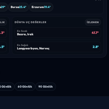
a
29°
Bursa
25.4°
Erzurum
19.4°
DÜNYA UÇ DEĞERLER
LIK
İZLENEN
En Sıcak
.3°
41.7°
Basra, Irak
En Soğuk
4.5°
2.8°
Longyearbyen, Norveç
i
5 Günlük
60 Günlük
90 Günlük