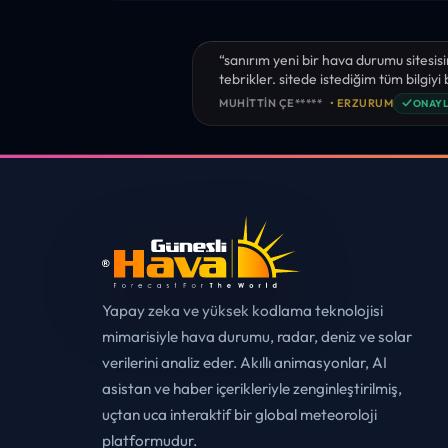
“sanırım yeni bir hava durumu sitesisi
tebrikler. sitede istediğim tüm bilgiyi
✓
MUHITTIN ÇE*****
• ERZURUM
ONAYL
Yapay zeka ve yüksek kodlama teknolojisi
mimarisiyle hava durumu, radar, deniz ve solar
verilerini analiz eder. Akıllı animasyonlar, AI
asistan ve haber içerikleriyle zenginleştirilmiş,
uçtan uca interaktif bir global meteoroloji
platformudur.