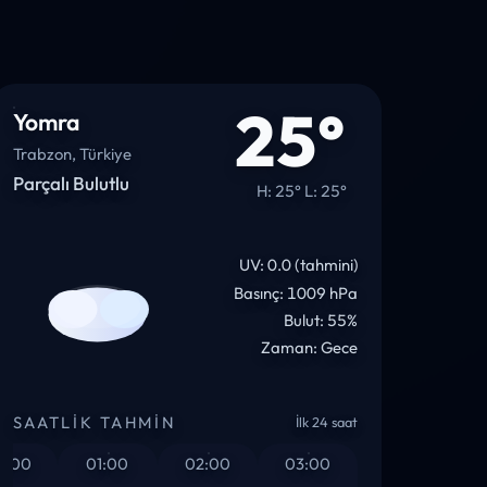
25°
Yomra
Trabzon, Türkiye
Parçalı Bulutlu
H: 25° L: 25°
UV: 0.0 (tahmini)
Basınç: 1009 hPa
Bulut: 55%
Zaman: Gece
SAATLIK TAHMIN
İlk 24 saat
0
01:00
02:00
03:00
04:00
05