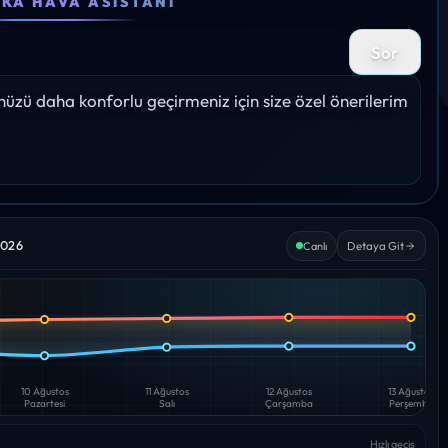
EKA HAVA ASISTANI
25°
25°
25°
25°
25°
Sor
Yağış: 2%
Yağış: 0%
Yağış: 0%
Yağış: 0%
Yağış: 
zü daha konforlu geçirmeniz için size özel önerilerim 
2026
Detaya Git
Canlı
10 Ağustos
11 Ağustos
12 Ağustos
13 Ağustos
Pazartesi
Salı
Çarşamba
Perşembe
Hızlı geçiş