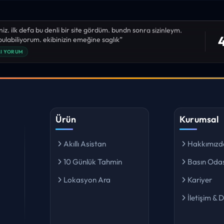
niz. ilk defa bu denli bir site gördüm. bundn sonra sizinleym.
4
 bulabiliyorum. ekibinizin emeğine saglık”
I YORUM
Ürün
Kurumsal
Akıllı Asistan
Hakkımızd
10 Günlük Tahmin
Basın Odas
Lokasyon Ara
Kariyer
İletişim & 