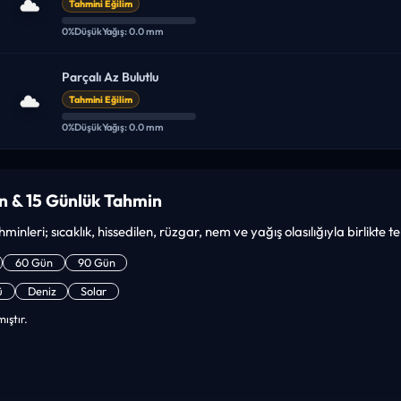
Tahmini Eğilim
0%
Düşük
Yağış: 0.0 mm
Parçalı Az Bulutlu
Tahmini Eğilim
0%
Düşük
Yağış: 0.0 mm
n & 15 Günlük Tahmin
inleri; sıcaklık, hissedilen, rüzgar, nem ve yağış olasılığıyla birlikte 
60 Gün
90 Gün
ü
Deniz
Solar
ıştır.