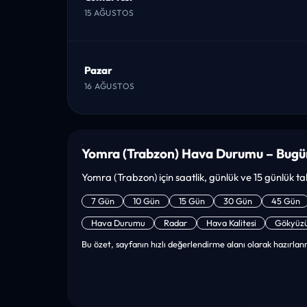
15 AĞUSTOS
Pazar
16 AĞUSTOS
Yomra (Trabzon) Hava Durumu – Bugü
Yomra (Trabzon) için saatlik, günlük ve 15 günlük tahm
7 Gün
10 Gün
15 Gün
30 Gün
45 Gün
Hava Durumu
Radar
Hava Kalitesi
Gökyüz
Bu özet, sayfanın hızlı değerlendirme alanı olarak hazırlanm