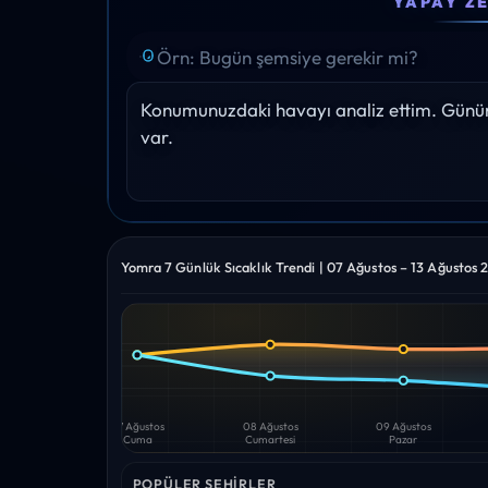
YAPAY Z
26°
26°
26°
26°
26°
Yağış: 20%
Yağış: 20%
Yağış: 20%
Yağış: 2%
Yağış: 2%
Konumunuzdaki havayı analiz ettim. Gününü
var.
Yomra 7 Günlük Sıcaklık Trendi | 07 Ağustos – 13 Ağustos 
Yüksek
Düşük
—
—
07 Ağustos
08 Ağustos
09 Ağustos
Cuma
Cumartesi
Pazar
POPÜLER ŞEHIRLER