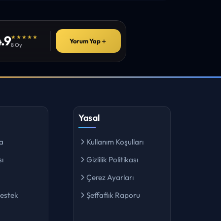
.9
★★★★★
Yorum Yap
＋
8 Oy
Yasal
a
Kullanım Koşulları
ı
Gizlilik Politikası
Çerez Ayarları
Destek
Şeffaflık Raporu