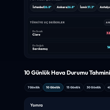
İstanbul
26.8°
Ankara
26.8°
İzmir
31.3°
Antaly
TÜRKIYE UÇ DEĞERLER
AN
En Sıcak
32
Cizre
En Soğuk
1
Sarıkamış
10 Günlük Hava
Durumu Tahmin
7 Günlük
10 Günlük
15 Günlük
30 Günlük
4
Yomra