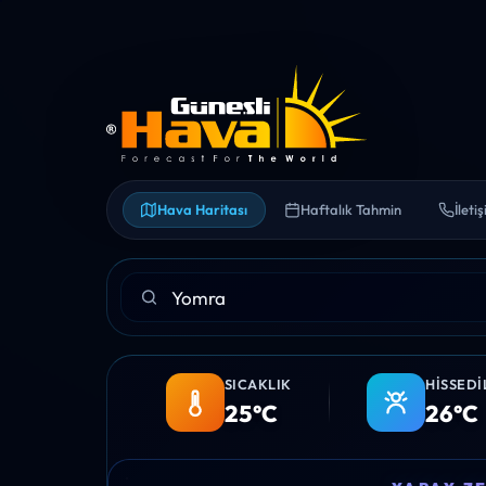
Hava Haritası
Haftalık Tahmin
İleti
SICAKLIK
HISSEDI
25°C
26°C
15:00
16:00
17:00
18:00
19:00