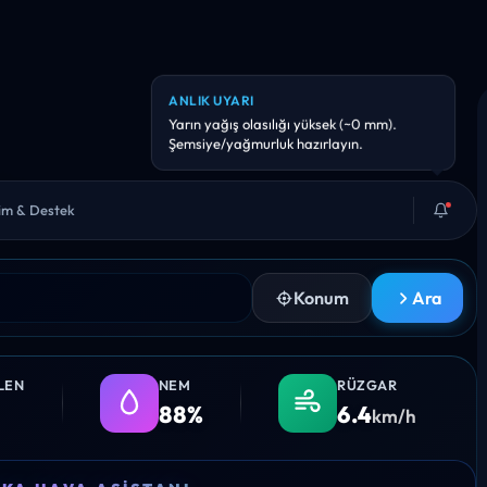
ANLIK UYARI
Yarın yağış olasılığı yüksek (~0 mm).
Şemsiye/yağmurluk hazırlayın.
şim & Destek
Konum
Ara
LEN
NEM
RÜZGAR
88%
6.4
km/h
20:00
21:00
22:00
23:00
00:0