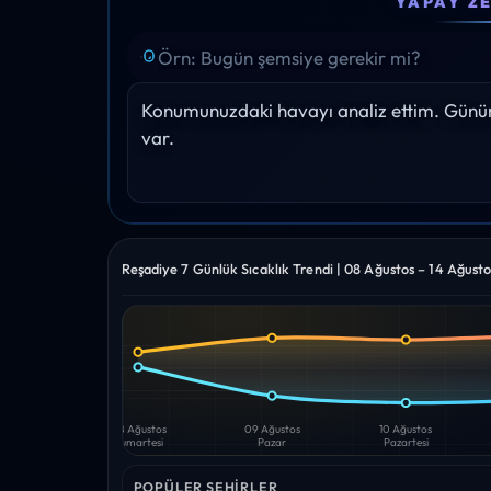
YAPAY Z
28°
29°
29°
30°
29°
Yağış: 0%
Yağış: 0%
Yağış: 0%
Yağış: 0%
Yağış: 0%
Konumunuzdaki havayı analiz ettim. Gününü
var.
Reşadiye 7 Günlük Sıcaklık Trendi | 08 Ağustos – 14 Ağust
Yüksek
Düşük
—
—
08 Ağustos
09 Ağustos
10 Ağustos
Cumartesi
Pazar
Pazartesi
POPÜLER ŞEHIRLER