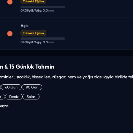
Tahmini Eğilim
0%
Düşük
Yağış: 0.0 mm
Açık
Tahmini Eğilim
0%
Düşük
Yağış: 0.0 mm
n & 15 Günlük Tahmin
minleri; sıcaklık, hissedilen, rüzgar, nem ve yağış olasılığıyla birlikte 
60 Gün
90 Gün
ü
Deniz
Solar
ıştır.