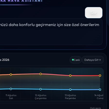
EKA HAVA ASISTANI
28°
27°
25°
24°
27°
Sor
Yağış: 0%
Yağış: 0%
Yağış: 0%
Yağış: 0%
Yağış: 
zü daha konforlu geçirmeniz için size özel önerilerim 
os 2026
Detaya Git
Canlı
11 Ağustos
12 Ağustos
13 Ağustos
14 Ağustos
Salı
Çarşamba
Perşembe
Cuma
Hızlı geçiş