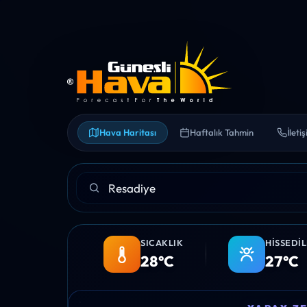
Hava Haritası
Haftalık Tahmin
İleti
SICAKLIK
HISSEDI
28°C
27°C
12:00
13:00
14:00
15:00
16:00