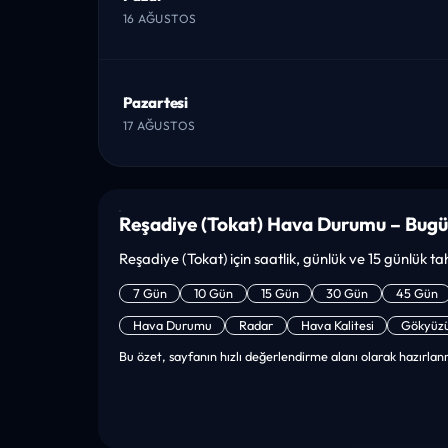
16 AĞUSTOS
Pazartesi
17 AĞUSTOS
Reşadiye (Tokat) Hava Durumu – Bugü
Reşadiye (Tokat) için saatlik, günlük ve 15 günlük tah
7 Gün
10 Gün
15 Gün
30 Gün
45 Gün
Hava Durumu
Radar
Hava Kalitesi
Gökyüz
Bu özet, sayfanın hızlı değerlendirme alanı olarak hazırlanm