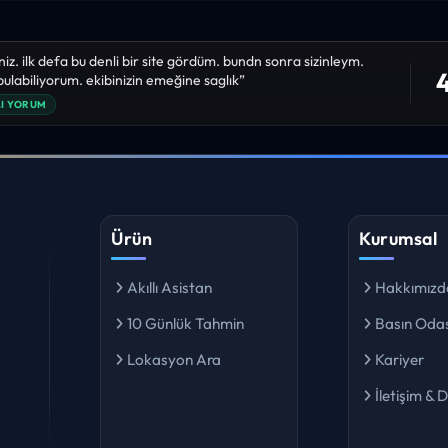
niz. ilk defa bu denli bir site gördüm. bundn sonra sizinleym.
4
 bulabiliyorum. ekibinizin emeğine saglık”
I YORUM
Ürün
Kurumsal
Akıllı Asistan
Hakkımızd
10 Günlük Tahmin
Basın Odas
Lokasyon Ara
Kariyer
İletişim & 