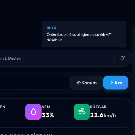
BILGI
Önümüzdeki 6 saat içinde sıcaklık ~7°
düşebilir.
şim & Destek
Konum
Ara
LEN
NEM
RÜZGAR
33%
11.6
km/h
17:00
18:00
19:00
20:00
21:0