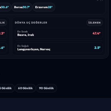
a
30.6°
Bursa
30.7°
Erzurum
28°
DÜNYA UÇ DEĞERLER
LIK
İZLENEN
En Sıcak
.3°
47.4°
Basra, Irak
En Soğuk
.6°
2.5°
Longyearbyen, Norveç
i
5 Günlük
60 Günlük
90 Günlük