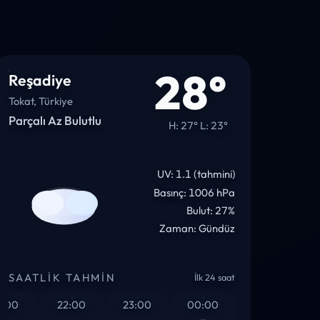
28°
Reşadiye
Tokat, Türkiye
Parçalı Az Bulutlu
H: 27° L: 23°
UV: 1.1 (tahmini)
Basınç: 1006 hPa
Bulut: 27%
Zaman: Gündüz
SAATLIK TAHMIN
İlk 24 saat
0
22:00
23:00
00:00
01:00
02