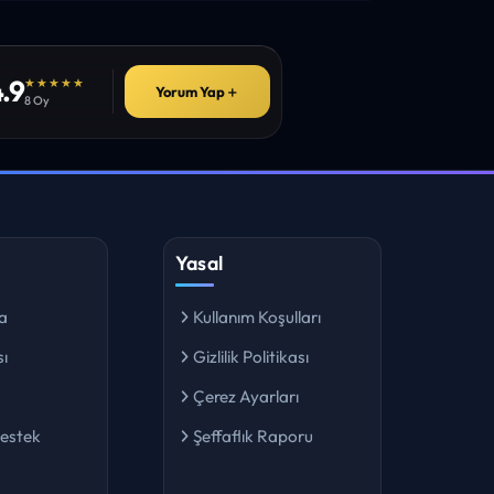
.9
★★★★★
Yorum Yap
＋
8 Oy
Yasal
a
Kullanım Koşulları
ı
Gizlilik Politikası
Çerez Ayarları
Destek
Şeffaflık Raporu