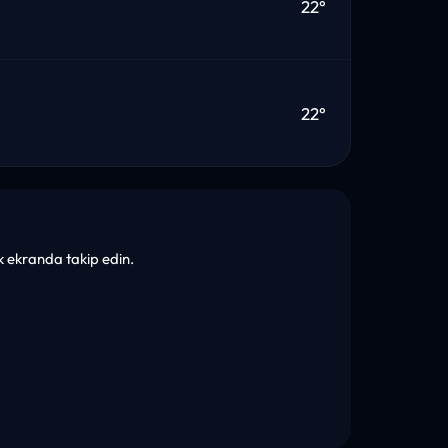
22°
22°
tek ekranda takip edin.