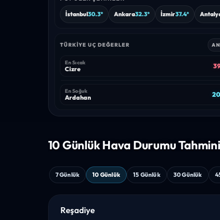
İstanbul
30.3°
Ankara
32.3°
İzmir
37.4°
Antaly
TÜRKIYE UÇ DEĞERLER
AN
En Sıcak
39
Cizre
En Soğuk
20
Ardahan
10 Günlük Hava
Durumu Tahmin
7 Günlük
10 Günlük
15 Günlük
30 Günlük
4
Reşadiye