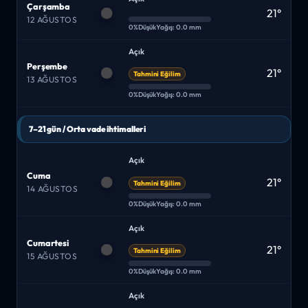
Çarşamba
21°
12 AĞUSTOS
0%
Düşük
Yağış: 0.0 mm
Açık
Perşembe
21°
Tahmini Eğilim
13 AĞUSTOS
0%
Düşük
Yağış: 0.0 mm
7–21 gün / Orta vade ihtimalleri
Açık
Cuma
21°
Tahmini Eğilim
14 AĞUSTOS
0%
Düşük
Yağış: 0.0 mm
Açık
Cumartesi
21°
Tahmini Eğilim
15 AĞUSTOS
0%
Düşük
Yağış: 0.0 mm
Açık