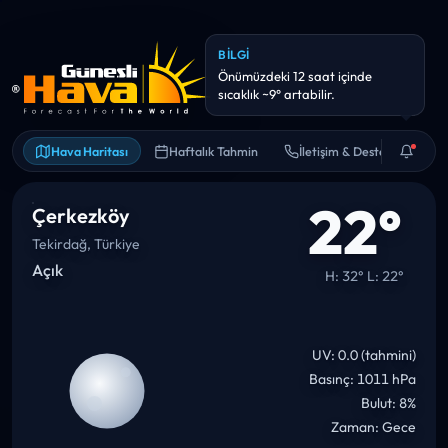
BILGI
Önümüzdeki 12 saat içinde
sıcaklık ~9° artabilir.
Hava Haritası
Haftalık Tahmin
İletişim & Destek
22°
Çerkezköy
Tekirdağ, Türkiye
Açık
H: 32° L: 22°
UV: 0.0 (tahmini)
Basınç: 1011 hPa
Bulut: 8%
Zaman: Gece