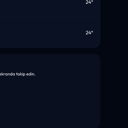
24°
24°
k ekranda takip edin.