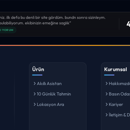
niz. ilk defa bu denli bir site gördüm. bundn sonra sizinleym.
4
 bulabiliyorum. ekibinizin emeğine saglık”
I YORUM
Ürün
Kurumsal
Akıllı Asistan
Hakkımızd
10 Günlük Tahmin
Basın Odas
Lokasyon Ara
Kariyer
İletişim & 