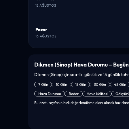
15 AĞUSTOS
Pazar
16 AĞUSTOS
Dikmen (Sinop) Hava Durumu – Bugün
Dikmen (Sinop) için saatlik, günlük ve 15 günlük tahmi
7 Gün
10 Gün
15 Gün
30 Gün
45 Gün
Hava Durumu
Radar
Hava Kalitesi
Gökyüz
Bu özet, sayfanın hızlı değerlendirme alanı olarak hazırlanm