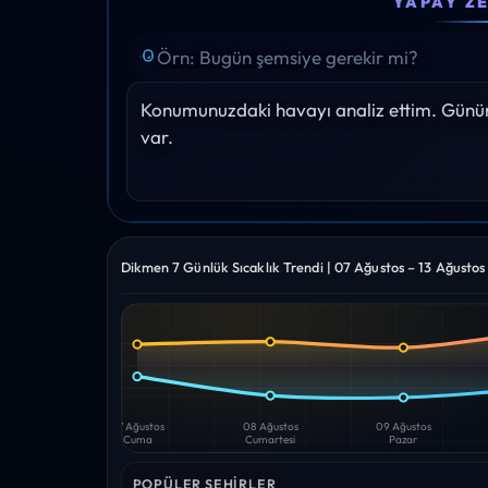
YAPAY Z
20°
22°
24°
27°
27°
Yağış: 0%
Yağış: 0%
Yağış: 0%
Yağış: 0%
Yağış: 0%
Konumunuzdaki havayı analiz ettim. Gününü
var.
Dikmen 7 Günlük Sıcaklık Trendi | 07 Ağustos – 13 Ağusto
Yüksek
Düşük
—
—
07 Ağustos
08 Ağustos
09 Ağustos
Cuma
Cumartesi
Pazar
POPÜLER ŞEHIRLER