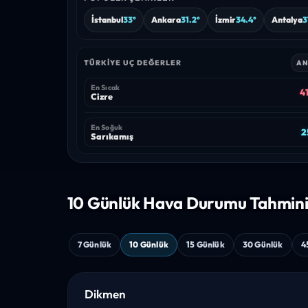
İstanbul
33°
Ankara
31.2°
İzmir
34.4°
Antalya
3
TÜRKIYE UÇ DEĞERLER
AN
En Sıcak
41
Cizre
En Soğuk
2
Sarıkamış
10 Günlük Hava
Durumu Tahmin
7 Günlük
10 Günlük
15 Günlük
30 Günlük
4
Dikmen