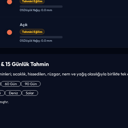
Tahmini Eğilim
0%
Düşük
Yağış: 0.0 mm
Açık
Tahmini Eğilim
0%
Düşük
Yağış: 0.0 mm
 & 15 Günlük Tahmin
nleri; sıcaklık, hissedilen, rüzgar, nem ve yağış olasılığıyla birlikte te
60 Gün
90 Gün
ü
Deniz
Solar
ıştır.