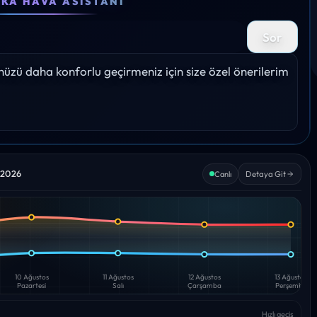
EKA HAVA ASISTANI
28°
29°
28°
28°
28°
Sor
Yağış: 0%
Yağış: 0%
Yağış: 0%
Yağış: 0%
Yağış: 
zü daha konforlu geçirmeniz için size özel önerilerim 
s 2026
Detaya Git
Canlı
10 Ağustos
11 Ağustos
12 Ağustos
13 Ağustos
Pazartesi
Salı
Çarşamba
Perşembe
Hızlı geçiş