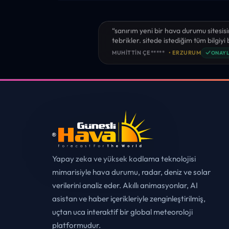
“sanırım yeni bir hava durumu sitesisi
tebrikler. sitede istediğim tüm bilgiyi
✓
MUHITTIN ÇE*****
• ERZURUM
ONAYL
Yapay zeka ve yüksek kodlama teknolojisi
mimarisiyle hava durumu, radar, deniz ve solar
verilerini analiz eder. Akıllı animasyonlar, AI
asistan ve haber içerikleriyle zenginleştirilmiş,
uçtan uca interaktif bir global meteoroloji
platformudur.