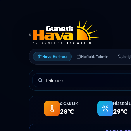
Hava Haritası
Haftalık Tahmin
İleti
SICAKLIK
HISSEDI
28°C
29°C
06:00
07:00
08:00
09:00
10:00