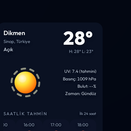
28°
Dikmen
Sinop, Türkiye
Açık
H: 28° L: 23°
UV: 7.4 (tahmini)
Basınç: 1009 hPa
Bulut: --%
Zaman: Gündüz
SAATLIK TAHMIN
İlk 24 saat
0
16:00
17:00
18:00
19:00
20