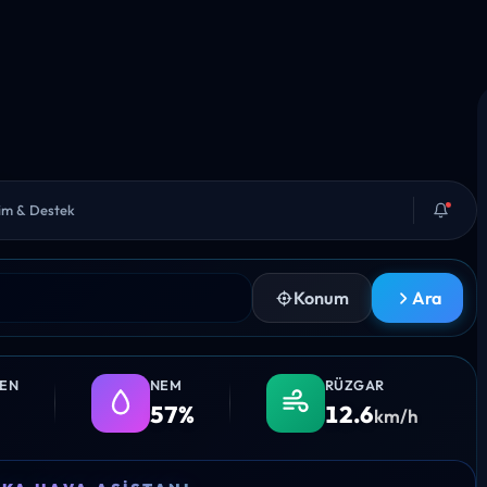
şim & Destek
Konum
Ara
LEN
NEM
RÜZGAR
57%
12.6
km/h
11:00
12:00
13:00
14:00
15:0