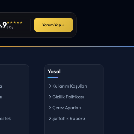
.9
★★★★★
Yorum Yap
＋
8 Oy
Yasal
a
Kullanım Koşulları
ı
Gizlilik Politikası
Çerez Ayarları
Destek
Şeffaflık Raporu