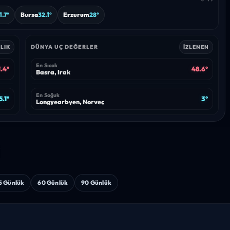
1.7°
Bursa
32.1°
Erzurum
28°
DÜNYA UÇ DEĞERLER
LIK
İZLENEN
En Sıcak
.4°
48.6°
Basra, Irak
En Soğuk
5.1°
3°
Longyearbyen, Norveç
i
5 Günlük
60 Günlük
90 Günlük