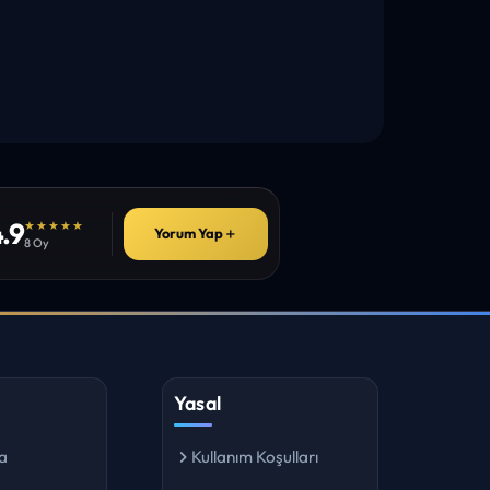
.9
★★★★★
Yorum Yap
＋
8 Oy
Yasal
a
Kullanım Koşulları
ı
Gizlilik Politikası