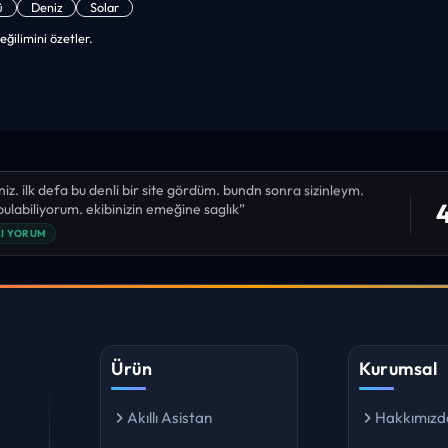
eğilimini özetler.
niz. ilk defa bu denli bir site gördüm. bundn sonra sizinleym.
4
 bulabiliyorum. ekibinizin emeğine saglık”
I YORUM
Ürün
Kurumsal
Akıllı Asistan
Hakkımızd
10 Günlük Tahmin
Basın Odas