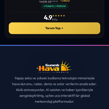
istediğim tüm bilgiyi bulabiliyorum. ekibinizin emeğine saglık”
• ERZURUM
MUHITTIN ÇE*****
✓
ONAYLI YORUM
4.9
★★★★★
8 Oy
Yorum Yap
＋
Yapay zeka ve yüksek kodlama teknolojisi mimarisiyle
hava durumu, radar, deniz ve solar verilerini analiz eder.
Akıllı animasyonlar, AI asistan ve haber içerikleriyle
zenginleştirilmiş, uçtan uca interaktif bir global
meteoroloji platformudur.