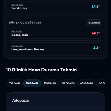
En Soğuk
24.5°
Sarıkamış
DÜNYA UÇ DEĞERLER
İZLENEN
En Sıcak
48.5°
Basra, Irak
En Soğuk
2.2°
Longyearbyen, Norveç
10 Günlük Hava
Durumu Tahmini
7 Günlük
10 Günlük
15 Günlük
30 Günlük
45 Günlük
60 Günlü
Adapazarı