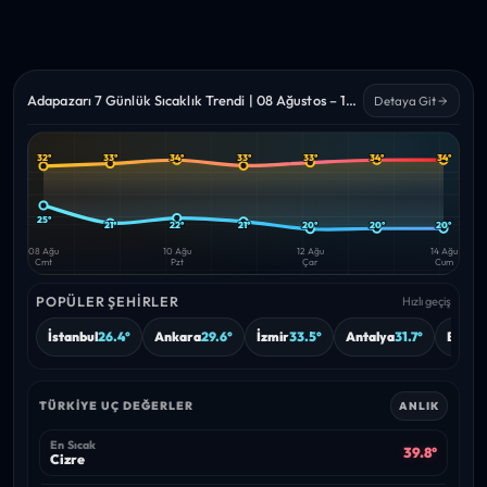
Adapazarı 7 Günlük Sıcaklık Trendi | 08 Ağustos – 14 Ağustos 2026
Detaya Git
32°
33°
34°
33°
33°
34°
34°
Yüksek
Düşük
—
—
25°
21°
22°
21°
20°
20°
20°
08 Ağu
10 Ağu
12 Ağu
14 Ağu
Cmt
Pzt
Çar
Cum
POPÜLER ŞEHIRLER
Hızlı geçiş
İstanbul
26.4°
Ankara
29.6°
İzmir
33.5°
Antalya
31.7°
Bursa
TÜRKIYE UÇ DEĞERLER
ANLIK
En Sıcak
39.8°
Cizre