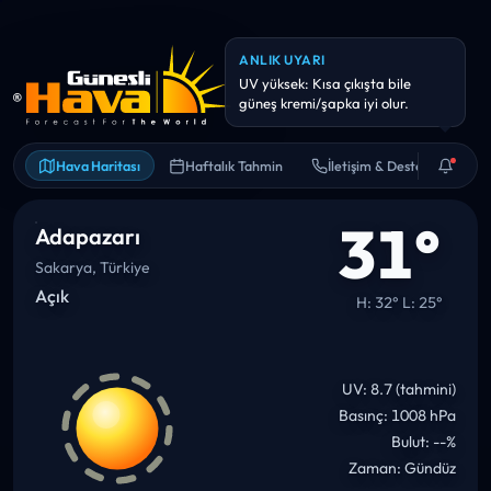
ANLIK UYARI
Hava kalitesi hassas kişiler için
riskli olabilir. Uzun süreli dış
Hava Haritası
Haftalık Tahmin
İletişim & Destek
31°
Adapazarı
Sakarya, Türkiye
Açık
H: 32° L: 25°
UV: 8.7 (tahmini)
Basınç: 1008 hPa
Bulut: --%
Zaman: Gündüz