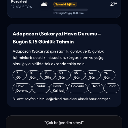
Pazartesi
27°
Tahmini Eğilim
17 AĞUSTOS
0%
Düşük
Yağış: 0.0 mm
Adapazarı (Sakarya) Hava Durumu –
Bugün & 15 Günlük Tahmin
Adapazarı (Sakarya) için saatlik, günlük ve 15 günlük
tahminleri; sıcaklık, hissedilen, rüzgar, nem ve yağış
olasılığıyla birlikte tek ekranda takip edin.
7
10
15
30
45
60
90
Gün
Gün
Gün
Gün
Gün
Gün
Gün
Hava
Radar
Hava
Gökyüzü
Deniz
Solar
Durumu
Kalitesi
Bu özet, sayfanın hızlı değerlendirme alanı olarak hazırlanmıştır.
“sanırım yeni bir hava durumu sitesisiniz. ilk defa bu denli bir
site gördüm. bundn sonra sizinleym. tebrikler. sitede