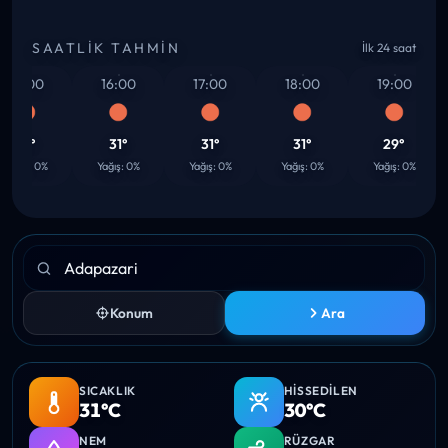
SAATLIK TAHMIN
İlk 24 saat
15:00
16:00
17:00
18:00
19:00
31°
31°
31°
31°
29°
Yağış: 0%
Yağış: 0%
Yağış: 0%
Yağış: 0%
Yağış: 0%
Konum
Ara
SICAKLIK
HISSEDILEN
31°C
30°C
NEM
RÜZGAR