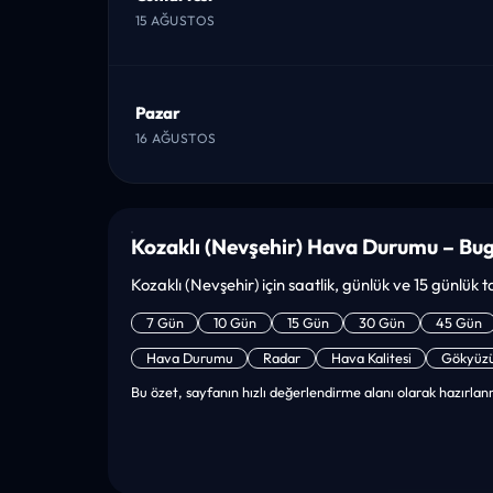
15 AĞUSTOS
Pazar
16 AĞUSTOS
Kozaklı (Nevşehir) Hava Durumu – Bu
Kozaklı (Nevşehir) için saatlik, günlük ve 15 günlük t
7 Gün
10 Gün
15 Gün
30 Gün
45 Gün
Hava Durumu
Radar
Hava Kalitesi
Gökyüz
Bu özet, sayfanın hızlı değerlendirme alanı olarak hazırlanm