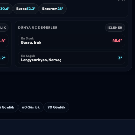
a
30.6°
Bursa
32.2°
Erzurum
28°
DÜNYA UÇ DEĞERLER
LIK
İZLENEN
En Sıcak
.4°
48.6°
Basra, Irak
En Soğuk
.2°
3°
Longyearbyen, Norveç
i
5 Günlük
60 Günlük
90 Günlük