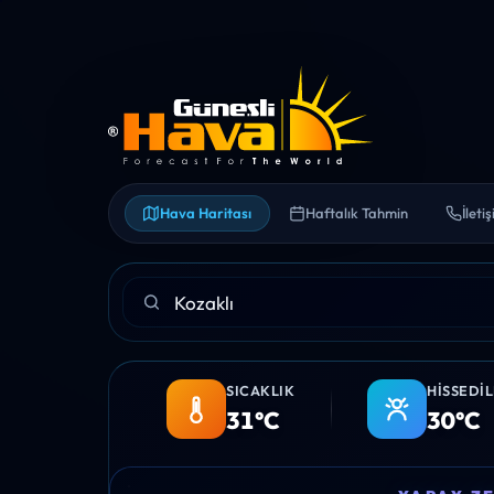
Hava Haritası
Haftalık Tahmin
İleti
SICAKLIK
HISSEDI
31°C
30°C
09:00
10:00
11:00
12:00
13:00