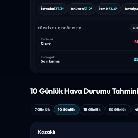
İstanbul
31.3°
Ankara
31.2°
İzmir
34.6°
Antaly
TÜRKIYE UÇ DEĞERLER
AN
En Sıcak
41
Cizre
En Soğuk
25
Sarıkamış
10 Günlük Hava
Durumu Tahmin
7 Günlük
10 Günlük
15 Günlük
30 Günlük
4
Kozaklı