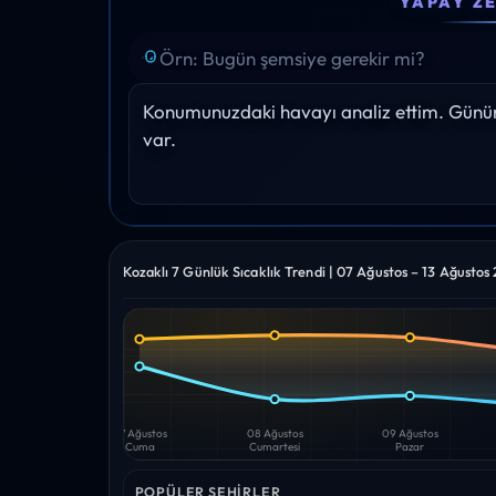
YAPAY Z
26°
28°
30°
32°
32°
Yağış: 0%
Yağış: 0%
Yağış: 0%
Yağış: 0%
Yağış: 0
Konumunuzdaki havayı analiz ettim. Gününü
var.
Kozaklı 7 Günlük Sıcaklık Trendi | 07 Ağustos – 13 Ağustos
Yüksek
Düşük
—
—
07 Ağustos
08 Ağustos
09 Ağustos
Cuma
Cumartesi
Pazar
POPÜLER ŞEHIRLER