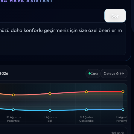
EKA HAVA ASISTANI
33°
33°
33°
33°
32
Sor
%
Yağış: 0%
Yağış: 0%
Yağış: 0%
Yağış: 0%
Yağış:
zü daha konforlu geçirmeniz için size özel önerilerim 
 2026
Detaya Git
Canlı
10 Ağustos
11 Ağustos
12 Ağustos
13 Ağustos
Pazartesi
Salı
Çarşamba
Perşembe
Hızlı geçiş