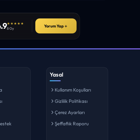
.9
★★★★★
Yorum Yap
＋
8 Oy
Yasal
a
Kullanım Koşulları
ı
Gizlilik Politikası
Çerez Ayarları
Destek
Şeffaflık Raporu