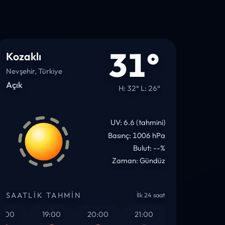
31°
Kozaklı
Nevşehir, Türkiye
Açık
H: 32° L: 26°
UV: 6.6 (tahmini)
Basınç: 1006 hPa
Bulut: --%
Zaman: Gündüz
SAATLIK TAHMIN
İlk 24 saat
00
19:00
20:00
21:00
22:00
23