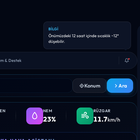
BILGI
Önümüzdeki 12 saat içinde sıcaklık ~12°
düşebilir.
şim & Destek
Konum
Ara
LEN
NEM
RÜZGAR
23%
11.7
km/h
14:00
15:00
16:00
17:00
18: