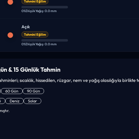
Tahmini Eğilim
0%
Düşük
Yağış: 0.0 mm
Açık
Tahmini Eğilim
0%
Düşük
Yağış: 0.0 mm
gün & 15 Günlük Tahmin
ahminleri; sıcaklık, hissedilen, rüzgar, nem ve yağış olasılığıyla birlikte
60 Gün
90 Gün
ü
Deniz
Solar
ıştır.