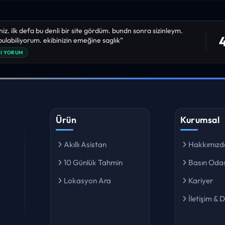
niz. ilk defa bu denli bir site gördüm. bundn sonra sizinleym.
4
 bulabiliyorum. ekibinizin emeğine saglık”
I YORUM
Ürün
Kurumsal
Akıllı Asistan
Hakkımızd
10 Günlük Tahmin
Basın Odas
Lokasyon Ara
Kariyer
İletişim & 