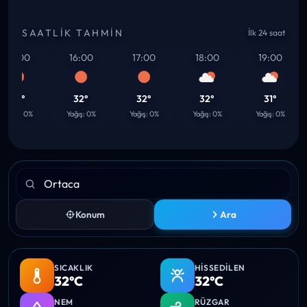
SAATLIK TAHMIN
İlk 24 saat
15:00
16:00
17:00
18:00
19:00
32°
32°
32°
32°
31°
ağış: 0%
Yağış: 0%
Yağış: 0%
Yağış: 0%
Yağış: 0%
Konum
Ara
SICAKLIK
HISSEDILEN
32°C
32°C
NEM
RÜZGAR