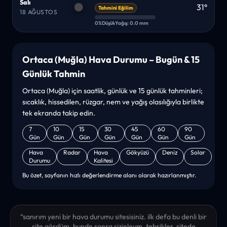
Salı
31°
Tahmini Eğilim
18 AĞUSTOS
0%
Düşük
Yağış: 0.0 mm
Ortaca (Muğla) Hava Durumu – Bugün & 15
Günlük Tahmin
Ortaca (Muğla) için saatlik, günlük ve 15 günlük tahminleri;
sıcaklık, hissedilen, rüzgar, nem ve yağış olasılığıyla birlikte
tek ekranda takip edin.
7
10
15
30
45
60
90
Gün
Gün
Gün
Gün
Gün
Gün
Gün
Hava
Radar
Hava
Gökyüzü
Deniz
Solar
Durumu
Kalitesi
Bu özet, sayfanın hızlı değerlendirme alanı olarak hazırlanmıştır.
“sanırım yeni bir hava durumu sitesisiniz. ilk defa bu denli bir
site gördüm. bundn sonra sizinleym. tebrikler. sitede