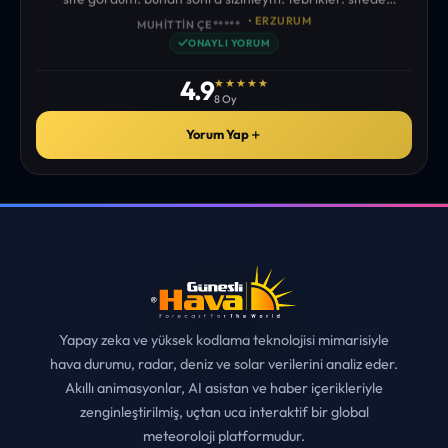
istediğim tüm bilgiyi bulabiliyorum. ekibinizin emeğine saglık”
• ERZURUM
MUHITTIN ÇE*****
✓
ONAYLI YORUM
4.9
★★★★★
8 Oy
Yorum Yap
＋
Yapay zeka ve yüksek kodlama teknolojisi mimarisiyle
hava durumu, radar, deniz ve solar verilerini analiz eder.
Akıllı animasyonlar, AI asistan ve haber içerikleriyle
zenginleştirilmiş, uçtan uca interaktif bir global
meteoroloji platformudur.