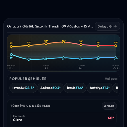
Ortaca 7 Günlük Sıcaklık Trendi | 09 Ağustos – 15 Ağustos 2026
Detaya Git
37°
38°
36°
35°
35°
35°
35°
Yüksek
Düşük
—
—
29°
26°
26°
27°
26°
27°
27°
09 Ağu
11 Ağu
13 Ağu
15 Ağu
Paz
Sal
Per
Cmt
POPÜLER ŞEHIRLER
Hızlı geçiş
İstanbul
28.5°
Ankara
30.7°
İzmir
37.4°
Antalya
31.7°
Bursa
TÜRKIYE UÇ DEĞERLER
ANLIK
En Sıcak
40°
Cizre