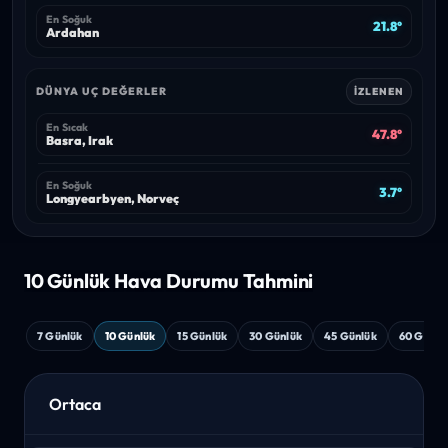
En Soğuk
21.8°
Ardahan
DÜNYA UÇ DEĞERLER
İZLENEN
En Sıcak
47.8°
Basra, Irak
En Soğuk
3.7°
Longyearbyen, Norveç
10 Günlük Hava
Durumu Tahmini
7 Günlük
10 Günlük
15 Günlük
30 Günlük
45 Günlük
60 Günlü
Ortaca