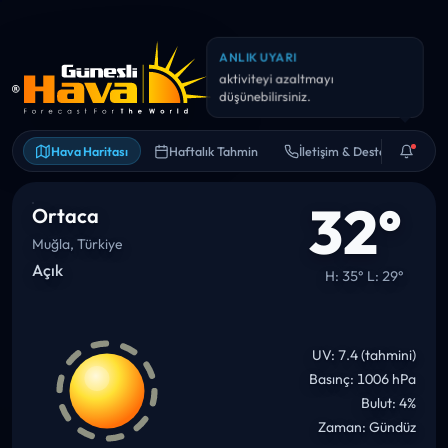
ANLIK UYARI
Yarın sıcaklık 35°C civarına
çıkabilir. Bol su ve gölge iyi fikir.
Hava Haritası
Haftalık Tahmin
İletişim & Destek
32°
Ortaca
Muğla, Türkiye
Açık
H: 35° L: 29°
UV: 7.4 (tahmini)
Basınç: 1006 hPa
Bulut: 4%
Zaman: Gündüz