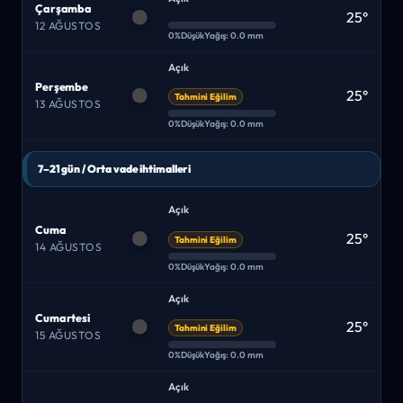
Çarşamba
25°
12 AĞUSTOS
0%
Düşük
Yağış: 0.0 mm
Açık
Perşembe
25°
Tahmini Eğilim
13 AĞUSTOS
0%
Düşük
Yağış: 0.0 mm
7–21 gün / Orta vade ihtimalleri
Açık
Cuma
25°
Tahmini Eğilim
14 AĞUSTOS
0%
Düşük
Yağış: 0.0 mm
Açık
Cumartesi
25°
Tahmini Eğilim
15 AĞUSTOS
0%
Düşük
Yağış: 0.0 mm
Açık