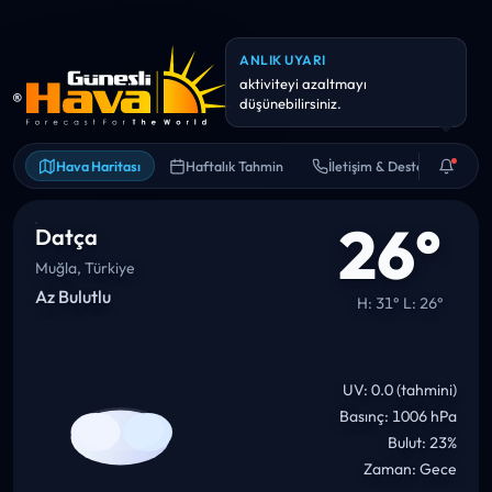
Hava Haritası
Haftalık Tahmin
İletişim & Destek
26°
Datça
Muğla, Türkiye
Az Bulutlu
H: 31° L: 26°
UV: 0.0 (tahmini)
Basınç: 1006 hPa
Bulut: 23%
Zaman: Gece