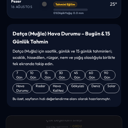
Pazar
25°
Tahmini Eğilim
16 AĞUSTOS
0%
Düşük
Yağış: 0.0 mm
Datça (Muğla) Hava Durumu – Bugün & 15
Günlük Tahmin
Datça (Muğla) için saatlik, günlük ve 15 günlük tahminleri;
sıcaklık, hissedilen, rüzgar, nem ve yağış olasılığıyla birlikte
tek ekranda takip edin.
7
10
15
30
45
60
90
Gün
Gün
Gün
Gün
Gün
Gün
Gün
Hava
Radar
Hava
Gökyüzü
Deniz
Solar
Durumu
Kalitesi
Bu özet, sayfanın hızlı değerlendirme alanı olarak hazırlanmıştır.
“sanırım yeni bir hava durumu sitesisiniz. ilk defa bu denli bir
site gördüm. bundn sonra sizinleym. tebrikler. sitede