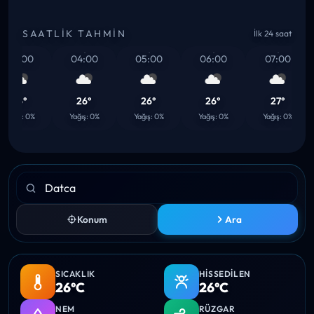
SAATLIK TAHMIN
İlk 24 saat
03:00
04:00
05:00
06:00
07:00
26°
26°
26°
26°
27°
ağış: 0%
Yağış: 0%
Yağış: 0%
Yağış: 0%
Yağış: 0%
Konum
Ara
SICAKLIK
HISSEDILEN
26°C
26°C
NEM
RÜZGAR