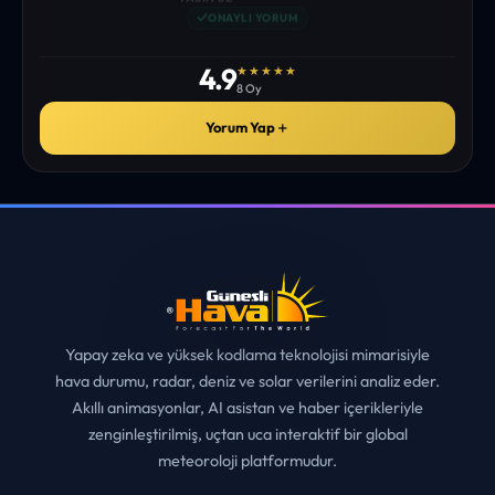
istediğim tüm bilgiyi bulabiliyorum. ekibinizin emeğine saglık”
• ERZURUM
MUHITTIN ÇE*****
✓
ONAYLI YORUM
4.9
★★★★★
8 Oy
Yorum Yap
＋
Yapay zeka ve yüksek kodlama teknolojisi mimarisiyle
hava durumu, radar, deniz ve solar verilerini analiz eder.
Akıllı animasyonlar, AI asistan ve haber içerikleriyle
zenginleştirilmiş, uçtan uca interaktif bir global
meteoroloji platformudur.