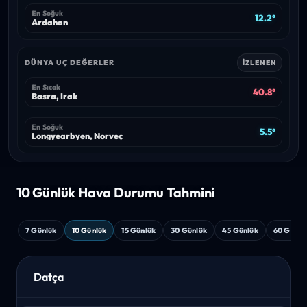
En Soğuk
12.2°
Ardahan
DÜNYA UÇ DEĞERLER
İZLENEN
En Sıcak
40.8°
Basra, Irak
En Soğuk
5.5°
Longyearbyen, Norveç
10 Günlük Hava
Durumu Tahmini
7 Günlük
10 Günlük
15 Günlük
30 Günlük
45 Günlük
60 Günlü
Datça