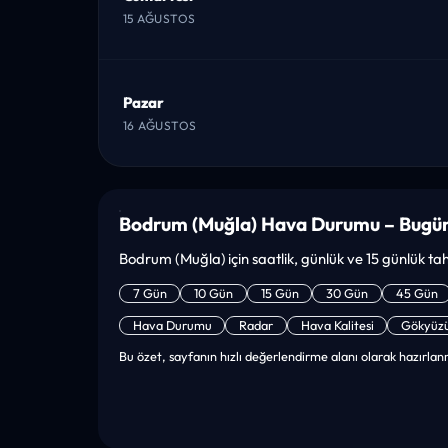
15 AĞUSTOS
Pazar
16 AĞUSTOS
Bodrum (Muğla) Hava Durumu – Bugün
Bodrum (Muğla) için saatlik, günlük ve 15 günlük tahm
7 Gün
10 Gün
15 Gün
30 Gün
45 Gün
Hava Durumu
Radar
Hava Kalitesi
Gökyüz
Bu özet, sayfanın hızlı değerlendirme alanı olarak hazırlanm