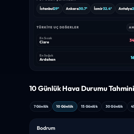
İstanbul
29°
Ankara
30.7°
İzmir
32.4°
Antalya
2
TÜRKIYE UÇ DEĞERLER
AN
En Sıcak
34
Cizre
En Soğuk
1
Ardahan
10 Günlük Hava
Durumu Tahmin
7 Günlük
10 Günlük
15 Günlük
30 Günlük
4
Bodrum