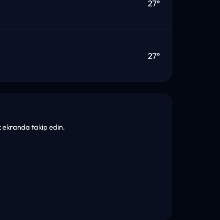
27°
27°
ek ekranda takip edin.