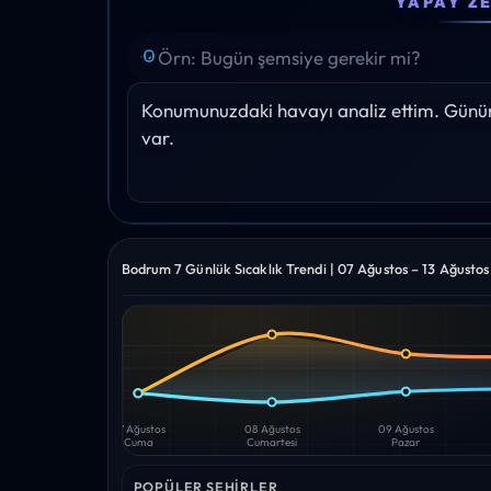
YAPAY Z
34°
34°
35°
35°
34°
Yağış: 0%
Yağış: 0%
Yağış: 0%
Yağış: 0%
Yağış: 0%
Konumunuzdaki havayı analiz ettim. Gününü
var.
Bodrum 7 Günlük Sıcaklık Trendi | 07 Ağustos – 13 Ağusto
Yüksek
Düşük
—
—
07 Ağustos
08 Ağustos
09 Ağustos
Cuma
Cumartesi
Pazar
POPÜLER ŞEHIRLER