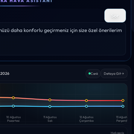
EKA HAVA ASISTANI
33°
33°
31°
30°
24
Sor
Yağış: 0%
Yağış: 0%
Yağış: 0%
Yağış: 0%
Yağış:
zü daha konforlu geçirmeniz için size özel önerilerim 
s 2026
Detaya Git
Canlı
10 Ağustos
11 Ağustos
12 Ağustos
13 Ağustos
Pazartesi
Salı
Çarşamba
Perşembe
Hızlı geçiş