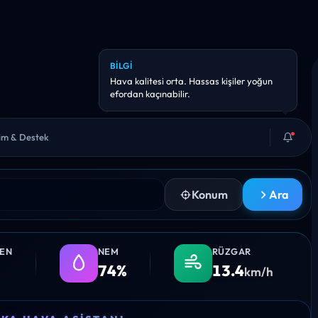
ANLIK UYARI
Yarın sıcaklık 35°C civarına çıkabilir. Bol su
ve gölge iyi fikir.
şim & Destek
Konum
Ara
LEN
NEM
RÜZGAR
74%
13.4
km/h
17:00
18:00
19:00
20:00
21: