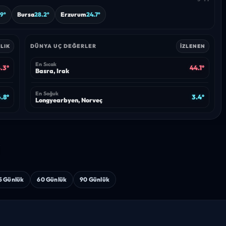
9°
Bursa
28.2°
Erzurum
24.7°
DÜNYA UÇ DEĞERLER
LIK
İZLENEN
En Sıcak
.3°
44.1°
Basra, Irak
En Soğuk
6.8°
3.4°
Longyearbyen, Norveç
i
5 Günlük
60 Günlük
90 Günlük