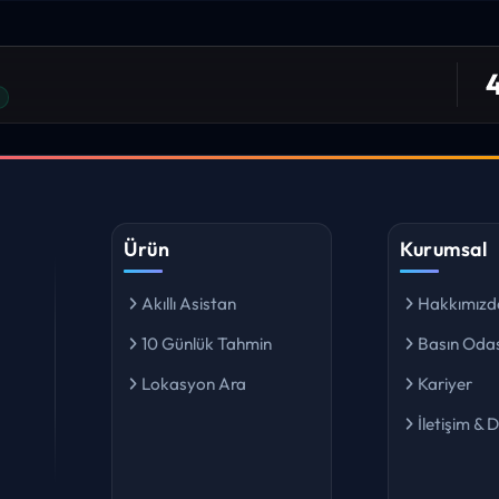
niz. ilk defa bu denli bir site gördüm. bundn sonra sizinleym.
4
 bulabiliyorum. ekibinizin emeğine saglık”
I YORUM
Ürün
Kurumsal
Akıllı Asistan
Hakkımızd
10 Günlük Tahmin
Basın Odas
Lokasyon Ara
Kariyer
İletişim & 