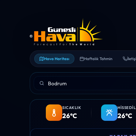
Hava Haritası
Haftalık Tahmin
İleti
SICAKLIK
HISSEDI
26°C
26°C
12:00
13:00
14:00
15:00
16:00