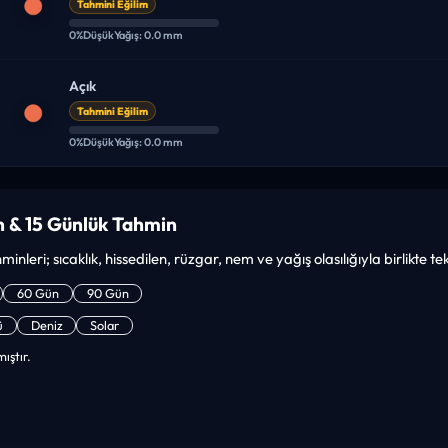
Tahmini Eğilim
0%
Düşük
Yağış: 0.0 mm
Açık
Tahmini Eğilim
0%
Düşük
Yağış: 0.0 mm
 & 15 Günlük Tahmin
inleri; sıcaklık, hissedilen, rüzgar, nem ve yağış olasılığıyla birlikte t
60 Gün
90 Gün
ü
Deniz
Solar
ıştır.