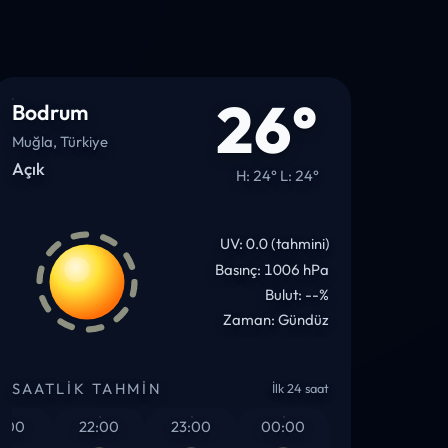
26°
Bodrum
Muğla, Türkiye
Açık
H: 24° L: 24°
UV: 0.0 (tahmini)
Basınç: 1006 hPa
Bulut: --%
Zaman: Gündüz
SAATLIK TAHMIN
İlk 24 saat
00
22:00
23:00
00:00
01:00
02