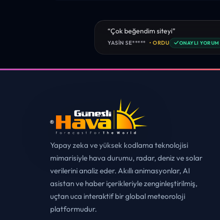
“sanırım yeni bir hava durumu sitesisi
tebrikler. sitede istediğim tüm bilgiyi
✓
MUHITTIN ÇE*****
• ERZURUM
ONAYL
Yapay zeka ve yüksek kodlama teknolojisi
mimarisiyle hava durumu, radar, deniz ve solar
verilerini analiz eder. Akıllı animasyonlar, AI
asistan ve haber içerikleriyle zenginleştirilmiş,
uçtan uca interaktif bir global meteoroloji
platformudur.