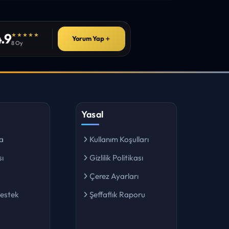
.9
★★★★★
Yorum Yap
＋
8 Oy
Yasal
a
Kullanım Koşulları
ı
Gizlilik Politikası
Çerez Ayarları
Destek
Şeffaflık Raporu