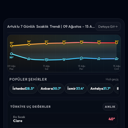
Artuklu 7 Günlük Sıcaklık Trendi | 09 Ağustos – 15 Ağustos 2026
Detaya Git
36°
37°
37°
37°
37°
37°
35°
Yüksek
Düşük
—
—
30°
26°
25°
26°
27°
26°
26°
09 Ağu
11 Ağu
13 Ağu
15 Ağu
Paz
Sal
Per
Cmt
POPÜLER ŞEHIRLER
Hızlı geçiş
İstanbul
28.5°
Ankara
30.7°
İzmir
37.4°
Antalya
31.7°
Bursa
TÜRKIYE UÇ DEĞERLER
ANLIK
En Sıcak
40°
Cizre