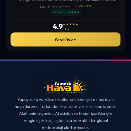
istediğim tüm bilgiyi bulabiliyorum. ekibinizin emeğine saglık”
• ERZURUM
MUHITTIN ÇE*****
✓
ONAYLI YORUM
4.9
★★★★★
8 Oy
Yorum Yap
＋
Yapay zeka ve yüksek kodlama teknolojisi mimarisiyle
hava durumu, radar, deniz ve solar verilerini analiz eder.
Akıllı animasyonlar, AI asistan ve haber içerikleriyle
zenginleştirilmiş, uçtan uca interaktif bir global
meteoroloji platformudur.