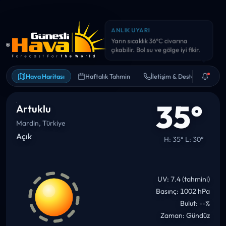
ANLIK UYARI
Yarın sıcaklık 36°C civarına
çıkabilir. Bol su ve gölge iyi fikir.
Hava Haritası
Haftalık Tahmin
İletişim & Destek
35°
Artuklu
Mardin, Türkiye
Açık
H: 35° L: 30°
UV: 7.4 (tahmini)
Basınç: 1002 hPa
Bulut: --%
Zaman: Gündüz