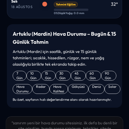
Salı
32°
Tahmini Eğilim
18 AĞUSTOS
0%
Düşük
Yağış: 0.0 mm
Artuklu (Mardin) Hava Durumu – Bugün & 15
Günlük Tahmin
Artuklu (Mardin) için saatlik, günlük ve 15 günlük
tahminleri; sıcaklık, hissedilen, rüzgar, nem ve yağış
olasılığıyla birlikte tek ekranda takip edin.
7
10
15
30
45
60
90
Gün
Gün
Gün
Gün
Gün
Gün
Gün
Hava
Radar
Hava
Gökyüzü
Deniz
Solar
Durumu
Kalitesi
Bu özet, sayfanın hızlı değerlendirme alanı olarak hazırlanmıştır.
“sanırım yeni bir hava durumu sitesisiniz. ilk defa bu denli bir
site gördüm. bundn sonra sizinleym. tebrikler. sitede