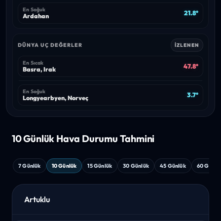
En Soğuk
21.8°
Ardahan
DÜNYA UÇ DEĞERLER
İZLENEN
En Sıcak
47.8°
Basra, Irak
En Soğuk
3.7°
Longyearbyen, Norveç
10 Günlük Hava
Durumu Tahmini
7 Günlük
10 Günlük
15 Günlük
30 Günlük
45 Günlük
60 Günlü
Artuklu