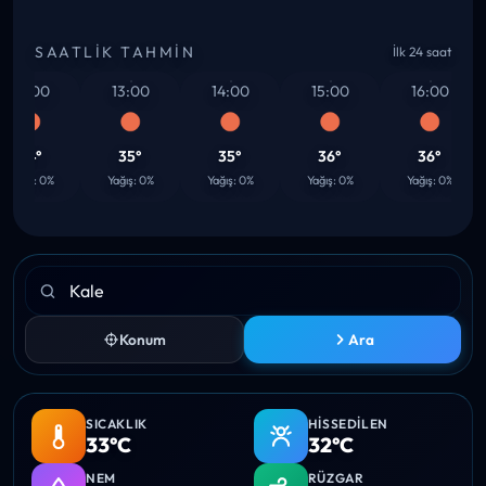
SAATLIK TAHMIN
İlk 24 saat
12:00
13:00
14:00
15:00
16:00
34°
35°
35°
36°
36°
ağış: 0%
Yağış: 0%
Yağış: 0%
Yağış: 0%
Yağış: 0%
Konum
Ara
SICAKLIK
HISSEDILEN
33°C
32°C
NEM
RÜZGAR