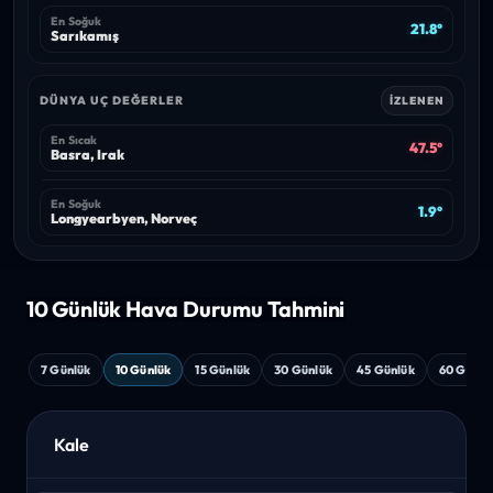
En Soğuk
21.8°
Sarıkamış
DÜNYA UÇ DEĞERLER
İZLENEN
En Sıcak
47.5°
Basra, Irak
En Soğuk
1.9°
Longyearbyen, Norveç
10 Günlük Hava
Durumu Tahmini
7 Günlük
10 Günlük
15 Günlük
30 Günlük
45 Günlük
60 Günlü
Kale