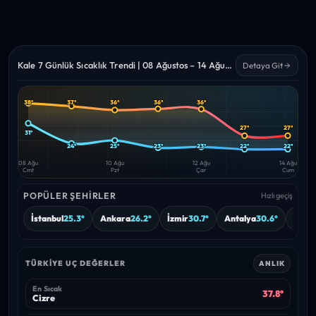
Kale 7 Günlük Sıcaklık Trendi | 08 Ağustos – 14 Ağustos 2026
Detaya Git
38°
37°
36°
36°
36°
Yüksek
Düşük
—
—
27°
27°
31°
24°
25°
23°
23°
22°
22°
08 Ağu
10 Ağu
12 Ağu
14 Ağu
Cmt
Pzt
Çar
Cum
POPÜLER ŞEHIRLER
Hızlı geçiş
İstanbul
25.3°
Ankara
26.2°
İzmir
30.7°
Antalya
30.6°
Burs
TÜRKIYE UÇ DEĞERLER
ANLIK
En Sıcak
37.8°
Cizre