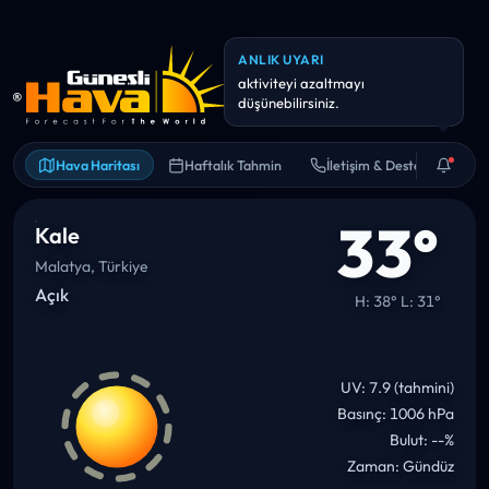
ANLIK UYARI
Yarın sıcaklık 37°C civarına
çıkabilir. Bol su ve gölge iyi fikir.
Hava Haritası
Haftalık Tahmin
İletişim & Destek
33°
Kale
Malatya, Türkiye
Açık
H: 38° L: 31°
UV: 7.9 (tahmini)
Basınç: 1006 hPa
Bulut: --%
Zaman: Gündüz