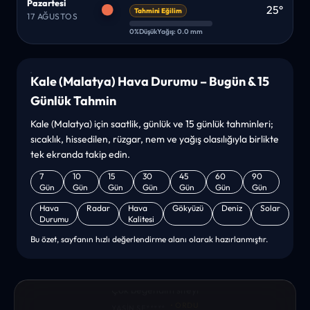
Pazartesi
25°
Tahmini Eğilim
17 AĞUSTOS
0%
Düşük
Yağış: 0.0 mm
Kale (Malatya) Hava Durumu – Bugün & 15
Günlük Tahmin
Kale (Malatya) için saatlik, günlük ve 15 günlük tahminleri;
sıcaklık, hissedilen, rüzgar, nem ve yağış olasılığıyla birlikte
tek ekranda takip edin.
7
10
15
30
45
60
90
Gün
Gün
Gün
Gün
Gün
Gün
Gün
Hava
Radar
Hava
Gökyüzü
Deniz
Solar
Durumu
Kalitesi
Bu özet, sayfanın hızlı değerlendirme alanı olarak hazırlanmıştır.
“sanırım yeni bir hava durumu sitesisiniz. ilk defa bu denli bir
site gördüm. bundn sonra sizinleym. tebrikler. sitede