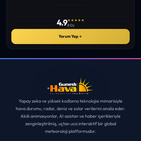
istediğim tüm bilgiyi bulabiliyorum. ekibinizin emeğine saglık”
• ERZURUM
MUHITTIN ÇE*****
✓
ONAYLI YORUM
4.9
★★★★★
8 Oy
Yorum Yap
＋
Yapay zeka ve yüksek kodlama teknolojisi mimarisiyle
hava durumu, radar, deniz ve solar verilerini analiz eder.
Akıllı animasyonlar, AI asistan ve haber içerikleriyle
zenginleştirilmiş, uçtan uca interaktif bir global
meteoroloji platformudur.