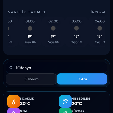
SAATLIK TAHMIN
İlk 24 saat
00:00
01:00
02:00
03:00
04:00
19°
19°
19°
18°
18°
Yağış: 0%
Yağış: 0%
Yağış: 0%
Yağış: 0%
Yağış: 0%
Konum
Ara
SICAKLIK
HISSEDILEN
20°C
20°C
NEM
RÜZGAR