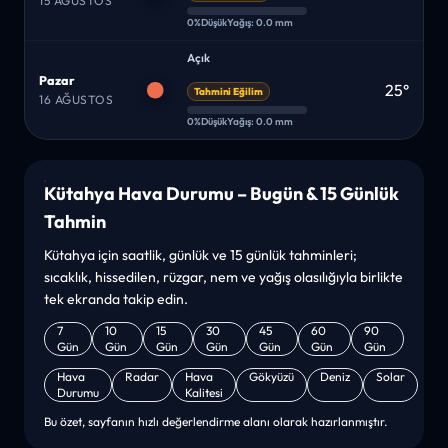
15 AĞUSTOS
0%
Düşük
Yağış: 0.0 mm
Açık
Pazar
25°
Tahmini Eğilim
16 AĞUSTOS
0%
Düşük
Yağış: 0.0 mm
Kütahya Hava Durumu – Bugün & 15 Günlük
Tahmin
Kütahya için saatlik, günlük ve 15 günlük tahminleri;
sıcaklık, hissedilen, rüzgar, nem ve yağış olasılığıyla birlikte
tek ekranda takip edin.
7
10
15
30
45
60
90
Gün
Gün
Gün
Gün
Gün
Gün
Gün
Hava
Radar
Hava
Gökyüzü
Deniz
Solar
Durumu
Kalitesi
Bu özet, sayfanın hızlı değerlendirme alanı olarak hazırlanmıştır.