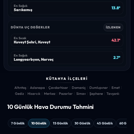
En Soğuk
13.8°
Sarıkamış
DÜNYA UÇ DEĞERLER
İZLENEN
En Sıcak
42.1°
Kuveyt Şehri, Kuveyt
En Soğuk
2.7°
Longyearbyen, Norveç
KÜTAHYA İLÇELERI
Altıntaş
Aslanapa
Çavdarhisar
Domaniç
Dumlupınar
Emet
Gediz
Hisarcık
Merkez
Pazarlar
Simav
Şaphane
Tavşanlı
10 Günlük Hava
Durumu Tahmini
7 Günlük
10 Günlük
15 Günlük
30 Günlük
45 Günlük
60 Günlü