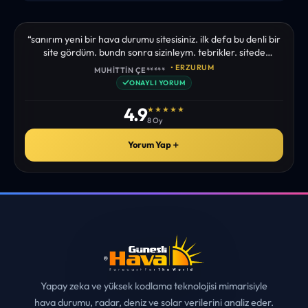
“sanırım yeni bir hava durumu sitesisiniz. ilk defa bu denli bir
site gördüm. bundn sonra sizinleym. tebrikler. sitede
istediğim tüm bilgiyi bulabiliyorum. ekibinizin emeğine saglık”
• ERZURUM
MUHITTIN ÇE*****
✓
ONAYLI YORUM
4.9
★★★★★
8 Oy
Yorum Yap
＋
Yapay zeka ve yüksek kodlama teknolojisi mimarisiyle
hava durumu, radar, deniz ve solar verilerini analiz eder.