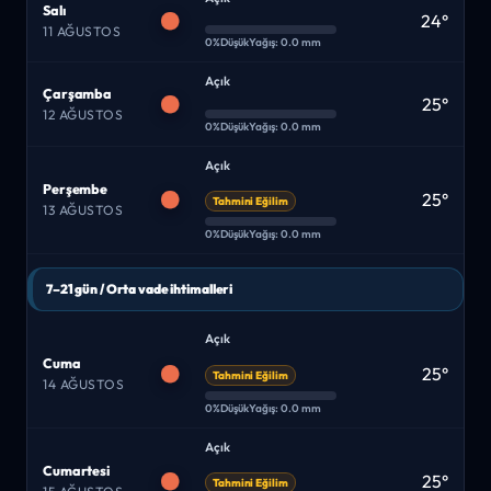
Salı
24°
11 AĞUSTOS
0%
Düşük
Yağış: 0.0 mm
Açık
Çarşamba
25°
12 AĞUSTOS
0%
Düşük
Yağış: 0.0 mm
Açık
Perşembe
25°
Tahmini Eğilim
13 AĞUSTOS
0%
Düşük
Yağış: 0.0 mm
7–21 gün / Orta vade ihtimalleri
Açık
Cuma
25°
Tahmini Eğilim
14 AĞUSTOS
0%
Düşük
Yağış: 0.0 mm
Açık
Cumartesi
25°
Tahmini Eğilim