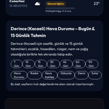
Cumartesi
23°
Tahmini Eğilim
15 AĞUSTOS
0%
Düşük
Yağış: 0.0 mm
Derince (Kocaeli) Hava Durumu – Bugün &
15 Günlük Tahmin
Derince (Kocaeli) için saatlik, günlük ve 15 günlük
tahminleri; sıcaklık, hissedilen, rüzgar, nem ve yağış
olasılığıyla birlikte tek ekranda takip edin.
7
10
15
30
45
60
90
Gün
Gün
Gün
Gün
Gün
Gün
Gün
Hava
Radar
Hava
Gökyüzü
Deniz
Solar
Durumu
Kalitesi
Bu özet, sayfanın hızlı değerlendirme alanı olarak hazırlanmıştır.
“sanırım yeni bir hava durumu sitesisiniz. ilk defa bu denli bir
site gördüm. bundn sonra sizinleym. tebrikler. sitede