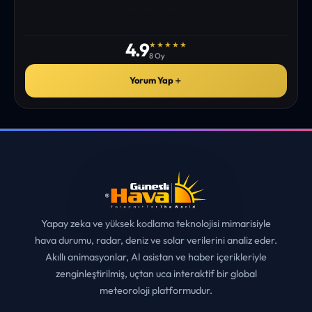
istediğim tüm bilgiyi bulabiliyorum. ekibinizin emeğine saglık”
• ERZURUM
MUHITTIN ÇE*****
✓
ONAYLI YORUM
4.9
★★★★★
8 Oy
Yorum Yap
＋
Yapay zeka ve yüksek kodlama teknolojisi mimarisiyle
hava durumu, radar, deniz ve solar verilerini analiz eder.
Akıllı animasyonlar, AI asistan ve haber içerikleriyle
zenginleştirilmiş, uçtan uca interaktif bir global
meteoroloji platformudur.