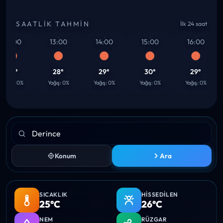
SAATLIK TAHMIN
İlk 24 saat
12:00
13:00
14:00
15:00
16:00
27°
28°
29°
30°
29°
ağış: 0%
Yağış: 0%
Yağış: 0%
Yağış: 0%
Yağış: 0%
Konum
Ara
SICAKLIK
HISSEDILEN
25°C
26°C
NEM
RÜZGAR