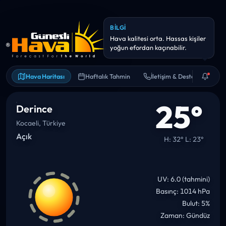
Hava Haritası
Haftalık Tahmin
İletişim & Destek
25°
Derince
Kocaeli, Türkiye
Açık
H: 32° L: 23°
UV: 6.0 (tahmini)
Basınç: 1014 hPa
Bulut: 5%
Zaman: Gündüz