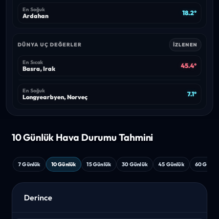
En Soğuk
18.2°
Ardahan
DÜNYA UÇ DEĞERLER
İZLENEN
En Sıcak
45.4°
Basra, Irak
En Soğuk
7.1°
Longyearbyen, Norveç
10 Günlük Hava
Durumu Tahmini
7 Günlük
10 Günlük
15 Günlük
30 Günlük
45 Günlük
60 Günlü
Derince