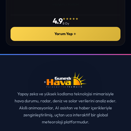
istediğim tüm bilgiyi bulabiliyorum. ekibinizin emeğine saglık”
• ERZURUM
MUHITTIN ÇE*****
✓
ONAYLI YORUM
4.9
★★★★★
8 Oy
Yorum Yap
＋
Yapay zeka ve yüksek kodlama teknolojisi mimarisiyle
hava durumu, radar, deniz ve solar verilerini analiz eder.
Akıllı animasyonlar, AI asistan ve haber içerikleriyle
zenginleştirilmiş, uçtan uca interaktif bir global
meteoroloji platformudur.