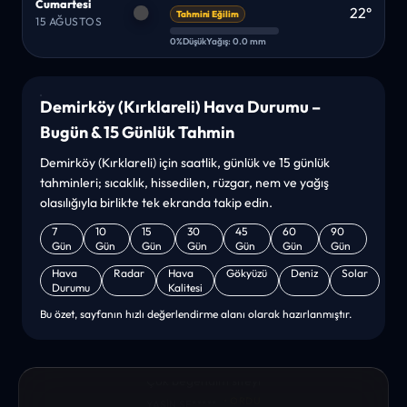
Cumartesi
22°
Tahmini Eğilim
15 AĞUSTOS
0%
Düşük
Yağış: 0.0 mm
Demirköy (Kırklareli) Hava Durumu –
Bugün & 15 Günlük Tahmin
Demirköy (Kırklareli) için saatlik, günlük ve 15 günlük
tahminleri; sıcaklık, hissedilen, rüzgar, nem ve yağış
olasılığıyla birlikte tek ekranda takip edin.
7
10
15
30
45
60
90
Gün
Gün
Gün
Gün
Gün
Gün
Gün
Hava
Radar
Hava
Gökyüzü
Deniz
Solar
Durumu
Kalitesi
Bu özet, sayfanın hızlı değerlendirme alanı olarak hazırlanmıştır.
“sanırım yeni bir hava durumu sitesisiniz. ilk defa bu denli bir
site gördüm. bundn sonra sizinleym. tebrikler. sitede