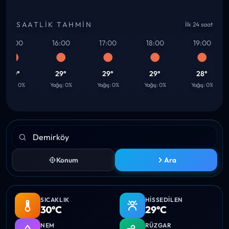
SAATLIK TAHMIN
İlk 24 saat
15:00
16:00
17:00
18:00
19:00
30°
29°
29°
29°
28°
Yağış: 0%
Yağış: 0%
Yağış: 0%
Yağış: 0%
Yağış: 0%
Konum
Ara
SICAKLIK
HISSEDILEN
30°C
29°C
NEM
RÜZGAR