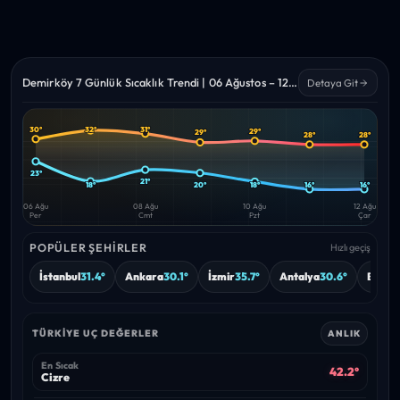
Demirköy 7 Günlük Sıcaklık Trendi | 06 Ağustos – 12 Ağustos 2026
Detaya Git
30°
32°
31°
29°
29°
28°
28°
Yüksek
Düşük
—
—
23°
21°
20°
18°
18°
16°
16°
06 Ağu
08 Ağu
10 Ağu
12 Ağu
Per
Cmt
Pzt
Çar
POPÜLER ŞEHIRLER
Hızlı geçiş
İstanbul
31.4°
Ankara
30.1°
İzmir
35.7°
Antalya
30.6°
Bursa
TÜRKIYE UÇ DEĞERLER
ANLIK
En Sıcak
42.2°
Cizre