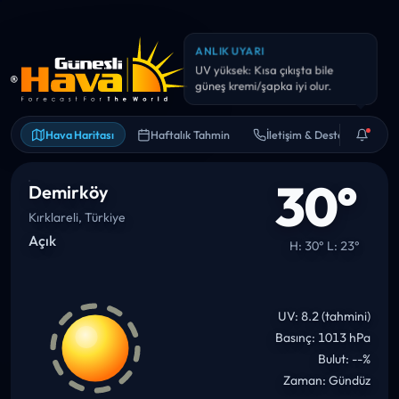
ANLIK UYARI
Hava kalitesi hassas kişiler için
riskli olabilir. Uzun süreli dış
Hava Haritası
Haftalık Tahmin
İletişim & Destek
30°
Demirköy
Kırklareli, Türkiye
Açık
H: 30° L: 23°
UV: 8.2 (tahmini)
Basınç: 1013 hPa
Bulut: --%
Zaman: Gündüz