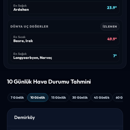
En Soğuk
23.9°
Ardahan
DÜNYA UÇ DEĞERLER
İZLENEN
En Sıcak
49.9°
Basra, Irak
En Soğuk
7°
Longyearbyen, Norveç
10 Günlük Hava
Durumu Tahmini
7 Günlük
10 Günlük
15 Günlük
30 Günlük
45 Günlük
60 Günlü
Demirköy