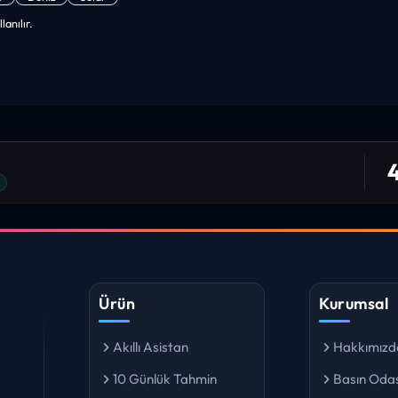
lanılır.
niz. ilk defa bu denli bir site gördüm. bundn sonra sizinleym.
 bulabiliyorum. ekibinizin emeğine saglık”
4
I YORUM
Ürün
Kurumsal
Akıllı Asistan
Hakkımızd
10 Günlük Tahmin
Basın Odas