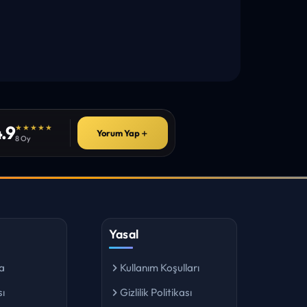
.9
★★★★★
Yorum Yap
＋
8 Oy
Yasal
a
Kullanım Koşulları
ı
Gizlilik Politikası