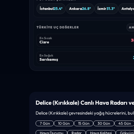
İstanbul
25.4°
Ankara
26.8°
İzmir
31.3°
Antaly
TÜRKIYE UÇ DEĞERLER
AN
En Sıcak
3
Cizre
En Soğuk
Sarıkamış
Delice (Kırıkkale) Canlı Hava Radarı ve
Delice (Kırıkkale) çevresindeki yağış hücrelerini, bu
7 Gün
10 Gün
15 Gün
30 Gün
45 Gün
Hava Durumu
Radar
Hava Kalitesi
Gökyüz