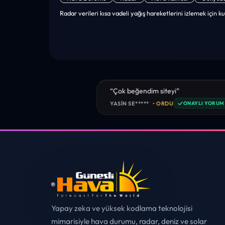
Radar verileri kısa vadeli yağış hareketlerini izlemek için kul
“sanırım yeni bir hava durumu sitesisi
tebrikler. sitede istediğim tüm bilgiyi
✓
MUHITTIN ÇE*****
• ERZURUM
ONAYL
Yapay zeka ve yüksek kodlama teknolojisi