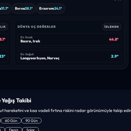
a
31.7°
Bursa
28.1°
Erzurum
24.1°
DÜNYA UÇ DEĞERLER
LIK
İZLENEN
En Sıcak
8.1°
44.8°
Basra, Irak
En Soğuk
23°
2.9°
Longyearbyen, Norveç
 Yağış Takibi
lut hareketini ve kısa vadeli fırtına riskini radar görünümüyle takip edi
60 Gün
90 Gün
ü
Deniz
Solar