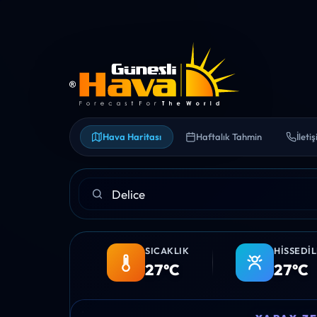
Hava Haritası
Haftalık Tahmin
İleti
SICAKLIK
HISSEDI
27°C
27°C
03:00
04:00
05:00
06:00
07:0