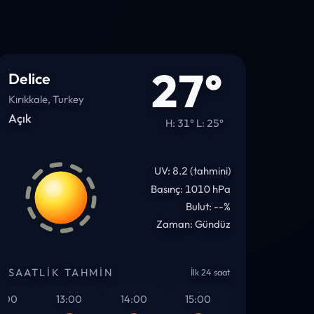
27°
Delice
Kırıkkale, Turkey
Açık
H: 31° L: 25°
UV: 8.2 (tahmini)
Basınç: 1010 hPa
Bulut: --%
Zaman: Gündüz
SAATLIK TAHMIN
İlk 24 saat
00
13:00
14:00
15:00
16:00
1