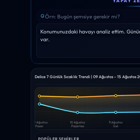
YAPAY Z
20°
20°
19°
19°
20°
Yağış: 0%
Yağış: 0%
Yağış: 0%
Yağış: 0%
Yağış: 0
Konumunuzdaki havayı analiz ettim. Gününü
var.
Delice 7 Günlük Sıcaklık Trendi | 09 Ağustos – 15 Ağustos 
Yüksek
Düşük
—
—
09 Ağustos
10 Ağustos
11 Ağustos
Pazar
Pazartesi
Salı
POPÜLER ŞEHIRLER