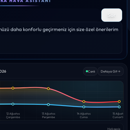
EKA HAVA ASISTANI
22°
24°
25°
26°
28
Sor
%
Yağış: 0%
Yağış: 0%
Yağış: 0%
Yağış: 0%
Yağış:
zü daha konforlu geçirmeniz için size özel önerilerim 
2026
Detaya Git
Canlı
12 Ağustos
13 Ağustos
14 Ağustos
15 Ağustos
Çarşamba
Perşembe
Cuma
Cumartesi
Hızlı geçiş