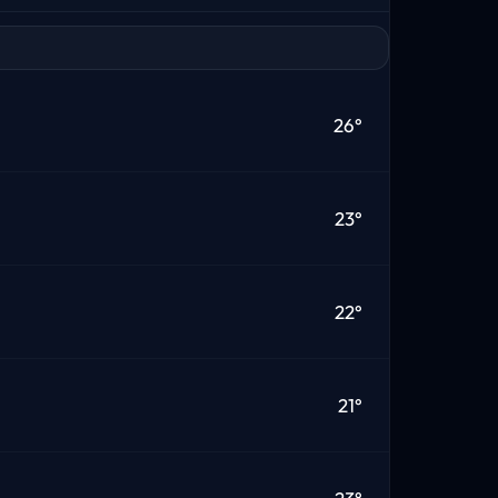
26°
23°
22°
21°