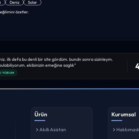
ü
Deniz
Solar
eğilimini özetler.
niz. ilk defa bu denli bir site gördüm. bundn sonra sizinleym.
4
 bulabiliyorum. ekibinizin emeğine saglık”
I YORUM
Ürün
Kurumsal
Akıllı Asistan
Hakkımızd