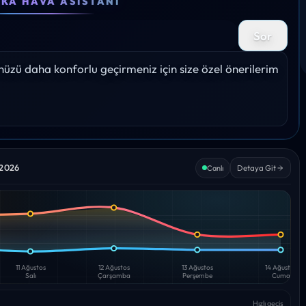
EKA HAVA ASISTANI
22°
24°
25°
26°
24°
Sor
Yağış: 0%
Yağış: 0%
Yağış: 0%
Yağış: 0%
Yağış: 
zü daha konforlu geçirmeniz için size özel önerilerim 
 2026
Detaya Git
Canlı
11 Ağustos
12 Ağustos
13 Ağustos
14 Ağustos
Salı
Çarşamba
Perşembe
Cuma
Hızlı geçiş