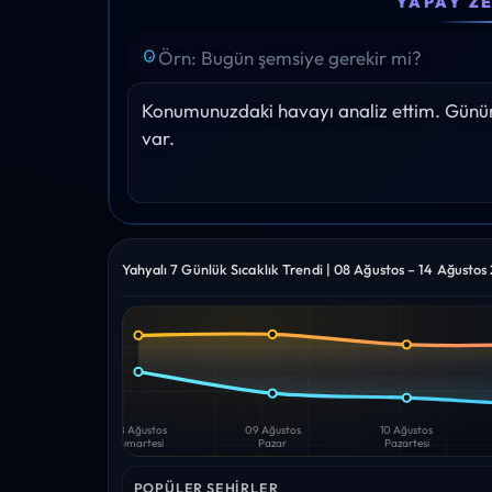
YAPAY Z
19°
18°
18°
17°
19°
Yağış: 0%
Yağış: 0%
Yağış: 0%
Yağış: 0%
Yağış: 0%
Konumunuzdaki havayı analiz ettim. Gününü
var.
Yahyalı 7 Günlük Sıcaklık Trendi | 08 Ağustos – 14 Ağustos
Yüksek
Düşük
—
—
08 Ağustos
09 Ağustos
10 Ağustos
Cumartesi
Pazar
Pazartesi
POPÜLER ŞEHIRLER