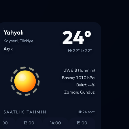
24°
Yahyalı
Kayseri, Türkiye
Açık
H: 29° L: 22°
UV: 6.8 (tahmini)
Basınç: 1010 hPa
Bulut: --%
Zaman: Gündüz
SAATLIK TAHMIN
İlk 24 saat
0
13:00
14:00
15:00
16:00
17