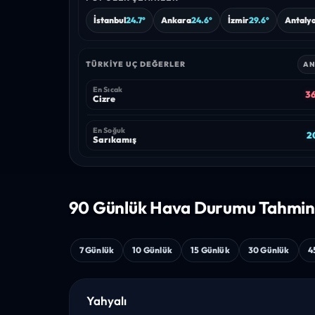
İstanbul
24.7°
Ankara
24.6°
İzmir
29.6°
Antaly
TÜRKIYE UÇ DEĞERLER
AN
En Sıcak
36
Cizre
En Soğuk
20
Sarıkamış
90 Günlük Hava
Durumu Tahmin
7 Günlük
10 Günlük
15 Günlük
30 Günlük
4
Yahyalı