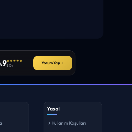
.9
★★★★★
Yorum Yap
＋
8 Oy
Yasal
a
Kullanım Koşulları