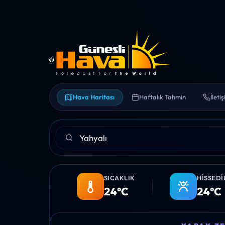
Hava Haritası
Haftalık Tahmin
İleti
SICAKLIK
HISSEDI
24°C
24°C
03:00
04:00
05:00
06:00
07:00