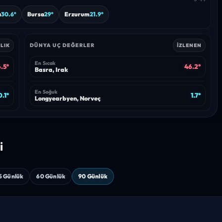
a
30.6°
Bursa
29°
Erzurum
21.9°
DÜNYA UÇ DEĞERLER
LIK
İZLENEN
En Sıcak
.5°
46.2°
Basra, Irak
En Soğuk
.1°
1.7°
Longyearbyen, Norveç
i
5 Günlük
60 Günlük
90 Günlük