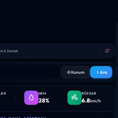
şim & Destek
Konum
Ara
LEN
NEM
RÜZGAR
28%
6.8
km/h
08:00
09:00
10:00
11:00
12:0