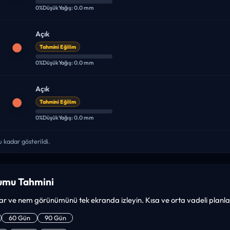
0%
Düşük
Yağış: 0.0 mm
Açık
Tahmini Eğilim
0%
Düşük
Yağış: 0.0 mm
Açık
Tahmini Eğilim
0%
Düşük
Yağış: 0.0 mm
 kadar gösterildi.
rumu Tahmini
zgar ve nem görünümünü tek ekranda izleyin. Kısa ve orta vadeli planlar i
60 Gün
90 Gün