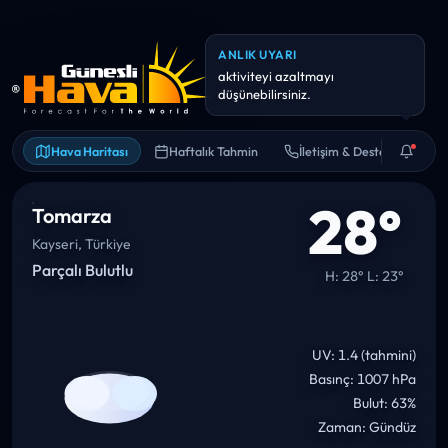
BILGI
Önümüzdeki 12 saat içinde
sıcaklık ~11° düşebilir.
Hava Haritası
Haftalık Tahmin
İletişim & Destek
28°
Tomarza
Kayseri, Türkiye
Parçalı Bulutlu
H: 28° L: 23°
UV: 1.4 (tahmini)
Basınç: 1007 hPa
Bulut: 63%
Zaman: Gündüz