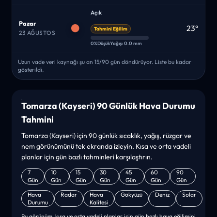
Açık
Pazar
23°
Tahmini Eğilim
23 AĞUSTOS
0%
Düşük
Yağış: 0.0 mm
Uzun vade veri kaynağı şu an 15/90 gün döndürüyor. Liste bu kadar
gösterildi.
Tomarza (Kayseri) 90 Günlük Hava Durumu
Tahmini
Tomarza (Kayseri) için 90 günlük sıcaklık, yağış, rüzgar ve
nem görünümünü tek ekranda izleyin. Kısa ve orta vadeli
planlar için gün bazlı tahminleri karşılaştırın.
7
10
15
30
45
60
90
Gün
Gün
Gün
Gün
Gün
Gün
Gün
Hava
Radar
Hava
Gökyüzü
Deniz
Solar
Durumu
Kalitesi
Bu görünüm, kısa ve orta vadeli planlar için gün bazlı hava eğilimini