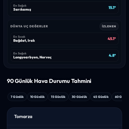
En Soğuk
15.1°
Sarıkamış
DÜNYA UÇ DEĞERLER
İZLENEN
En Sıcak
45.1°
Bağdat, Irak
En Soğuk
4.8°
Longyearbyen, Norveç
90 Günlük Hava
Durumu Tahmini
7 Günlük
10 Günlük
15 Günlük
30 Günlük
45 Günlük
60 Günlü
Tomarza