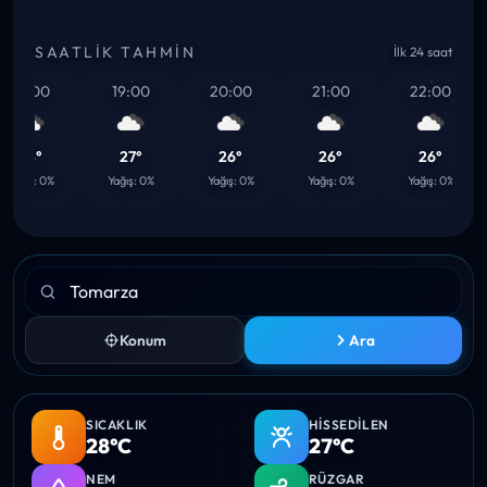
SAATLIK TAHMIN
İlk 24 saat
18:00
19:00
20:00
21:00
22:00
28°
27°
26°
26°
26°
ağış: 0%
Yağış: 0%
Yağış: 0%
Yağış: 0%
Yağış: 0%
Konum
Ara
SICAKLIK
HISSEDILEN
28°C
27°C
NEM
RÜZGAR