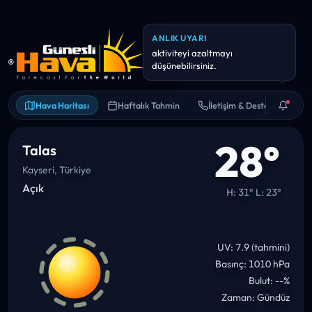
Hava Haritası
Haftalık Tahmin
İletişim & Destek
28°
Talas
Kayseri, Türkiye
Açık
H: 31° L: 23°
UV: 7.9 (tahmini)
Basınç: 1010 hPa
Bulut: --%
Zaman: Gündüz