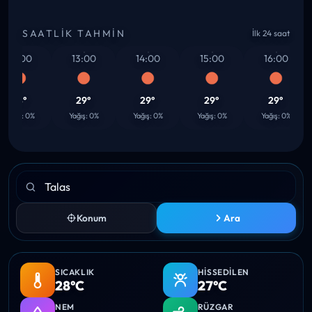
SAATLIK TAHMIN
İlk 24 saat
12:00
13:00
14:00
15:00
16:00
28°
29°
29°
29°
29°
ağış: 0%
Yağış: 0%
Yağış: 0%
Yağış: 0%
Yağış: 0%
Konum
Ara
SICAKLIK
HISSEDILEN
28°C
27°C
NEM
RÜZGAR