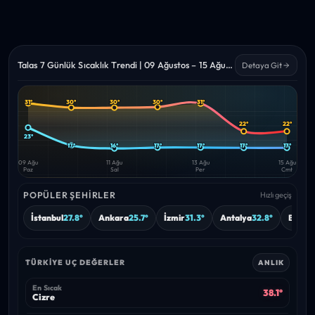
Talas 7 Günlük Sıcaklık Trendi | 09 Ağustos – 15 Ağustos 2026
Detaya Git
31°
30°
30°
30°
31°
Yüksek
Düşük
—
—
22°
22°
23°
17°
16°
17°
17°
17°
17°
09 Ağu
11 Ağu
13 Ağu
15 Ağu
Paz
Sal
Per
Cmt
POPÜLER ŞEHIRLER
Hızlı geçiş
İstanbul
27.8°
Ankara
25.7°
İzmir
31.3°
Antalya
32.8°
Bursa
TÜRKIYE UÇ DEĞERLER
ANLIK
En Sıcak
38.1°
Cizre