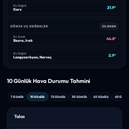
En Soğuk
21.9°
Kars
DÜNYA UÇ DEĞERLER
İZLENEN
En Sıcak
44.8°
Basra, Irak
En Soğuk
2.9°
Longyearbyen, Norveç
10 Günlük Hava
Durumu Tahmini
7 Günlük
10 Günlük
15 Günlük
30 Günlük
45 Günlük
60 Günlü
Talas