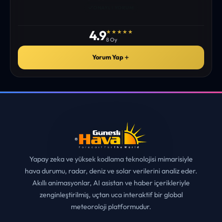
istediğim tüm bilgiyi bulabiliyorum. ekibinizin emeğine saglık”
• ERZURUM
MUHITTIN ÇE*****
✓
ONAYLI YORUM
4.9
★★★★★
8 Oy
Yorum Yap
＋
Yapay zeka ve yüksek kodlama teknolojisi mimarisiyle
hava durumu, radar, deniz ve solar verilerini analiz eder.
Akıllı animasyonlar, AI asistan ve haber içerikleriyle
zenginleştirilmiş, uçtan uca interaktif bir global
meteoroloji platformudur.