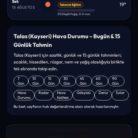
Salı
19°
Tahmini Eğilim
18 AĞUSTOS
0%
Düşük
Yağış: 0.0 mm
Talas (Kayseri) Hava Durumu – Bugün & 15
Günlük Tahmin
Talas (Kayseri) için saatlik, günlük ve 15 günlük tahminleri;
sıcaklık, hissedilen, rüzgar, nem ve yağış olasılığıyla birlikte
tek ekranda takip edin.
7
10
15
30
45
60
90
Gün
Gün
Gün
Gün
Gün
Gün
Gün
Hava
Radar
Hava
Gökyüzü
Deniz
Solar
Durumu
Kalitesi
Bu özet, sayfanın hızlı değerlendirme alanı olarak hazırlanmıştır.
“sanırım yeni bir hava durumu sitesisiniz. ilk defa bu denli bir
site gördüm. bundn sonra sizinleym. tebrikler. sitede