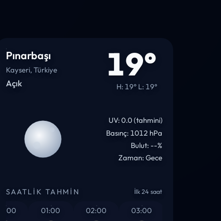
19°
Pınarbaşı
Kayseri, Türkiye
Açık
H: 19° L: 19°
UV: 0.0 (tahmini)
Basınç: 1012 hPa
Bulut: --%
Zaman: Gece
SAATLIK TAHMIN
İlk 24 saat
00
01:00
02:00
03:00
04:00
05