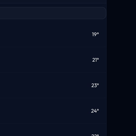
19°
21°
23°
24°