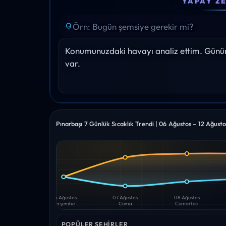
YAPAY Z
28°
28°
28°
27°
25°
Yağış: 0%
Yağış: 0%
Yağış: 0%
Yağış: 0%
Yağış: 0
Konumunuzdaki havayı analiz ettim. Gününü
var.
Pınarbaşı 7 Günlük Sıcaklık Trendi | 06 Ağustos – 12 Ağust
Yüksek
Düşük
—
—
06 Ağustos
07 Ağustos
08 Ağustos
Perşembe
Cuma
Cumartesi
POPÜLER ŞEHIRLER