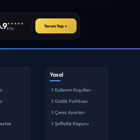
.9
★★★★★
Yorum Yap
＋
8 Oy
Yasal
a
Kullanım Koşulları
ı
Gizlilik Politikası
Çerez Ayarları
Destek
Şeffaflık Raporu