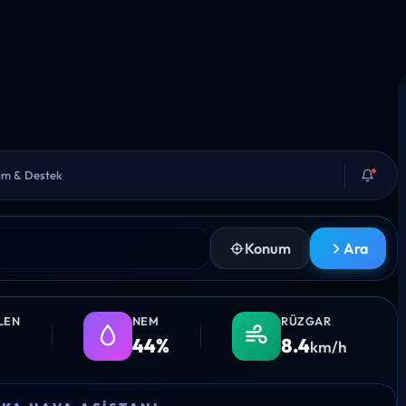
şim & Destek
Konum
Ara
LEN
NEM
RÜZGAR
44%
8.4
km/h
20:00
21:00
22:00
23:00
00: