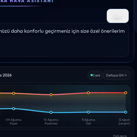
EKA HAVA ASISTANI
23°
21°
21°
21°
19
Sor
%
Yağış: 0%
Yağış: 0%
Yağış: 0%
Yağış: 0%
Yağış:
zü daha konforlu geçirmeniz için size özel önerilerim 
os 2026
Detaya Git
Canlı
09 Ağustos
10 Ağustos
11 Ağustos
12 Ağustos
Pazar
Pazartesi
Salı
Çarşamba
Hızlı geçiş