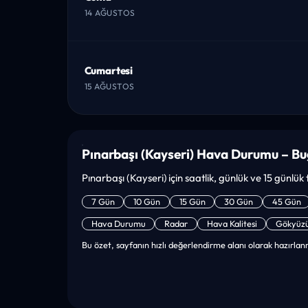
14 AĞUSTOS
Cumartesi
15 AĞUSTOS
Pınarbaşı (Kayseri) Hava Durumu – B
Pınarbaşı (Kayseri) için saatlik, günlük ve 15 günlük 
7 Gün
10 Gün
15 Gün
30 Gün
45 Gün
Hava Durumu
Radar
Hava Kalitesi
Gökyüz
Bu özet, sayfanın hızlı değerlendirme alanı olarak hazırlanm