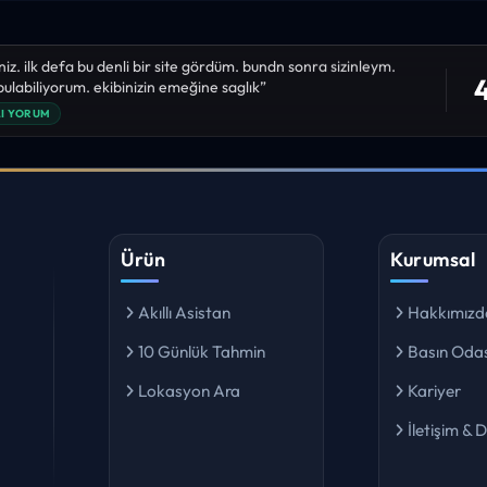
niz. ilk defa bu denli bir site gördüm. bundn sonra sizinleym.
4
 bulabiliyorum. ekibinizin emeğine saglık”
I YORUM
Ürün
Kurumsal
Akıllı Asistan
Hakkımızd
10 Günlük Tahmin
Basın Odas
Lokasyon Ara
Kariyer
İletişim & 