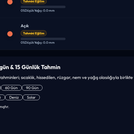
Tahmini Eğilim
0%
Düşük
Yağış: 0.0 mm
Açık
Tahmini Eğilim
0%
Düşük
Yağış: 0.0 mm
ugün & 15 Günlük Tahmin
tahminleri; sıcaklık, hissedilen, rüzgar, nem ve yağış olasılığıyla birlikt
60 Gün
90 Gün
ü
Deniz
Solar
ıştır.