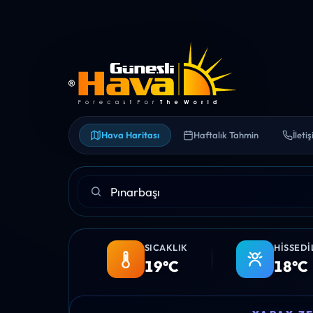
Hava Haritası
Haftalık Tahmin
İleti
SICAKLIK
HISSEDI
19°C
18°C
15:00
16:00
17:00
18:00
19:00