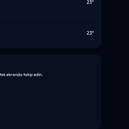
23°
23°
e tek ekranda takip edin.