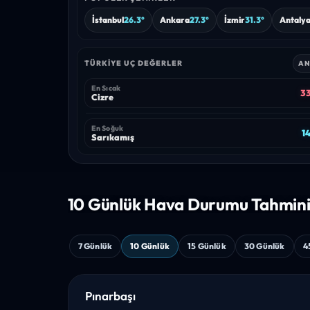
İstanbul
26.3°
Ankara
27.3°
İzmir
31.3°
Antaly
TÜRKIYE UÇ DEĞERLER
AN
En Sıcak
33
Cizre
En Soğuk
14
Sarıkamış
10 Günlük Hava
Durumu Tahmin
7 Günlük
10 Günlük
15 Günlük
30 Günlük
4
Pınarbaşı