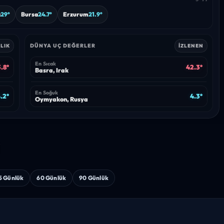
a
29°
Bursa
24.7°
Erzurum
21.9°
DÜNYA UÇ DEĞERLER
LIK
İZLENEN
En Sıcak
.8°
42.3°
Basra, Irak
En Soğuk
.2°
4.3°
Oymyakon, Rusya
i
5 Günlük
60 Günlük
90 Günlük