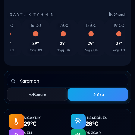
SAATLIK TAHMIN
İlk 24 saat
15:00
16:00
17:00
18:00
19:00
29°
29°
29°
29°
27°
ağış: 0%
Yağış: 0%
Yağış: 0%
Yağış: 0%
Yağış: 0%
Konum
Ara
SICAKLIK
HISSEDILEN
29°C
28°C
NEM
RÜZGAR