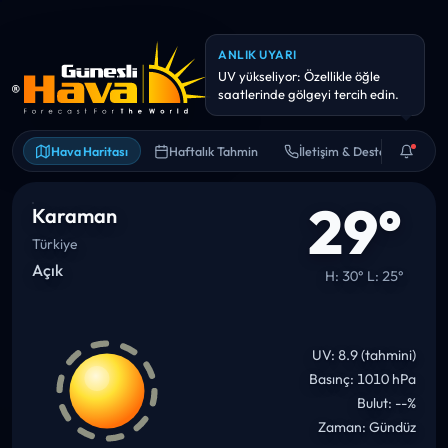
ANLIK UYARI
Hava kalitesi hassas kişiler için
riskli olabilir. Uzun süreli dış
Hava Haritası
Haftalık Tahmin
İletişim & Destek
29°
Karaman
Türkiye
Açık
H: 30° L: 25°
UV: 8.9 (tahmini)
Basınç: 1010 hPa
Bulut: --%
Zaman: Gündüz