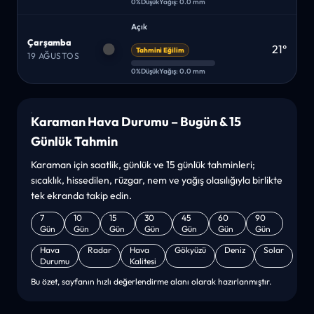
0%
Düşük
Yağış: 0.0 mm
Açık
Çarşamba
21°
Tahmini Eğilim
19 AĞUSTOS
0%
Düşük
Yağış: 0.0 mm
Karaman Hava Durumu – Bugün & 15
Günlük Tahmin
Karaman için saatlik, günlük ve 15 günlük tahminleri;
sıcaklık, hissedilen, rüzgar, nem ve yağış olasılığıyla birlikte
tek ekranda takip edin.
7
10
15
30
45
60
90
Gün
Gün
Gün
Gün
Gün
Gün
Gün
Hava
Radar
Hava
Gökyüzü
Deniz
Solar
Durumu
Kalitesi
Bu özet, sayfanın hızlı değerlendirme alanı olarak hazırlanmıştır.