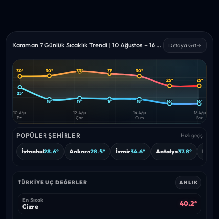
Karaman 7 Günlük Sıcaklık Trendi | 10 Ağustos – 16 Ağustos 2026
Detaya Git
30°
33°
31°
30°
30°
Yüksek
Düşük
25°
25°
—
—
25°
18°
19°
19°
18°
16°
16°
10 Ağu
12 Ağu
14 Ağu
16 Ağu
Pzt
Çar
Cum
Paz
POPÜLER ŞEHIRLER
Hızlı geçiş
İstanbul
28.6°
Ankara
28.5°
İzmir
34.6°
Antalya
37.8°
Bursa
TÜRKIYE UÇ DEĞERLER
ANLIK
En Sıcak
40.2°
Cizre