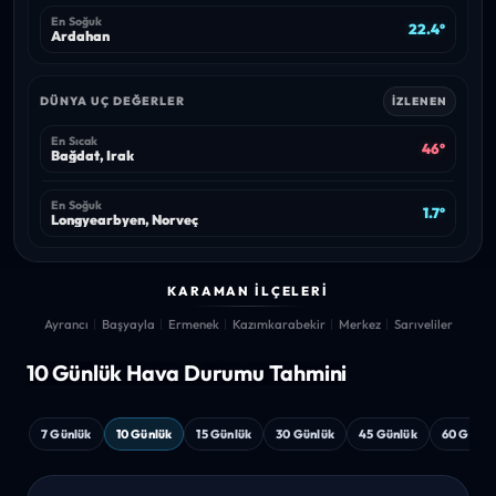
En Soğuk
22.4°
Ardahan
DÜNYA UÇ DEĞERLER
İZLENEN
En Sıcak
46°
Bağdat, Irak
En Soğuk
1.7°
Longyearbyen, Norveç
KARAMAN İLÇELERI
Ayrancı
Başyayla
Ermenek
Kazımkarabekir
Merkez
Sarıveliler
10 Günlük Hava
Durumu Tahmini
7 Günlük
10 Günlük
15 Günlük
30 Günlük
45 Günlük
60 Günlü