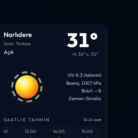
31°
Narlıdere
İzmir, Türkiye
Açık
H: 36° L: 31°
UV: 8.3 (tahmini)
Basınç: 1007 hPa
Bulut: --%
Zaman: Gündüz
SAATLIK TAHMIN
İlk 24 saat
0
13:00
14:00
15:00
16:00
17