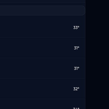
33°
31°
31°
32°