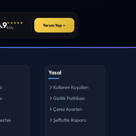
.9
★★★★★
Yorum Yap
＋
8 Oy
Yasal
a
Kullanım Koşulları
ı
Gizlilik Politikası
Çerez Ayarları
Destek
Şeffaflık Raporu