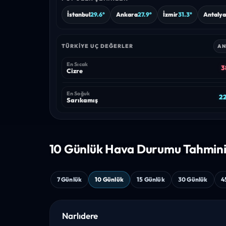
İstanbul
29.6°
Ankara
27.9°
İzmir
31.3°
Antalya
TÜRKIYE UÇ DEĞERLER
AN
En Sıcak
3
Cizre
En Soğuk
22
Sarıkamış
10 Günlük Hava
Durumu Tahmin
7 Günlük
10 Günlük
15 Günlük
30 Günlük
4
Narlıdere