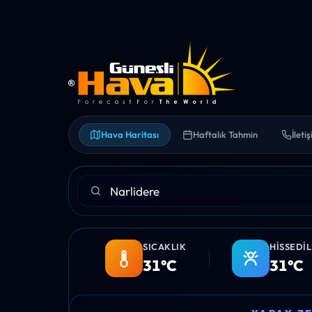
Hava Haritası
Haftalık Tahmin
İleti
SICAKLIK
HISSEDI
31°C
31°C
03:00
04:00
05:00
06:00
07:00