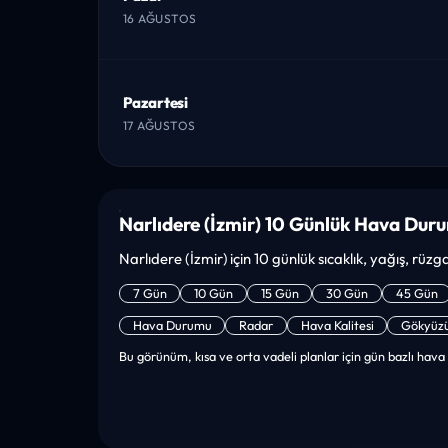
16 AĞUSTOS
Pazartesi
17 AĞUSTOS
Narlıdere (İzmir) 10 Günlük Hava Dur
Narlıdere (İzmir) için 10 günlük sıcaklık, yağış, rüz
7 Gün
10 Gün
15 Gün
30 Gün
45 Gün
Hava Durumu
Radar
Hava Kalitesi
Gökyüz
Bu görünüm, kısa ve orta vadeli planlar için gün bazlı hava 