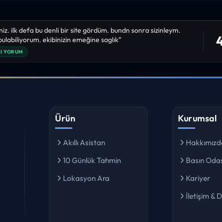
niz. ilk defa bu denli bir site gördüm. bundn sonra sizinleym.
4
 bulabiliyorum. ekibinizin emeğine saglık”
I YORUM
Ürün
Kurumsal
Akıllı Asistan
Hakkımızd
10 Günlük Tahmin
Basın Odas
Lokasyon Ara
Kariyer
İletişim & 