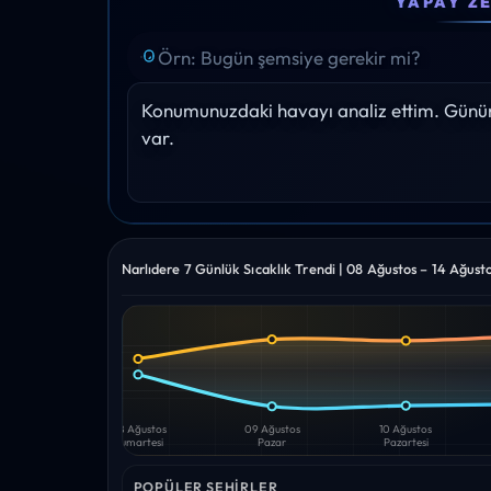
YAPAY Z
23°
23°
22°
22°
24°
Yağış: 0%
Yağış: 0%
Yağış: 0%
Yağış: 0%
Yağış: 0%
Konumunuzdaki havayı analiz ettim. Gününü
var.
Narlıdere 7 Günlük Sıcaklık Trendi | 08 Ağustos – 14 Ağust
Yüksek
Düşük
—
—
08 Ağustos
09 Ağustos
10 Ağustos
Cumartesi
Pazar
Pazartesi
POPÜLER ŞEHIRLER