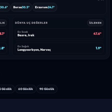
30.6°
Bursa
30.5°
Erzurum
24.1°
DÜNYA UÇ DEĞERLER
LIK
İZLENEN
En Sıcak
8.1°
47.6°
Basra, Irak
En Soğuk
.8°
1.9°
Longyearbyen, Norveç
i
5 Günlük
60 Günlük
90 Günlük