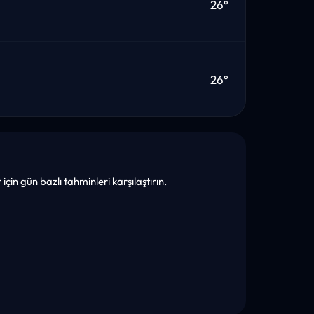
26°
26°
çin gün bazlı tahminleri karşılaştırın.