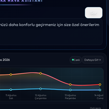
EKA HAVA ASISTANI
27°
29°
32°
35°
31°
Sor
Yağış: 0%
Yağış: 0%
Yağış: 0%
Yağış: 0%
Yağış: 
zü daha konforlu geçirmeniz için size özel önerilerim 
os 2026
Detaya Git
Canlı
11 Ağustos
12 Ağustos
13 Ağustos
14 Ağustos
Salı
Çarşamba
Perşembe
Cuma
Hızlı geçiş