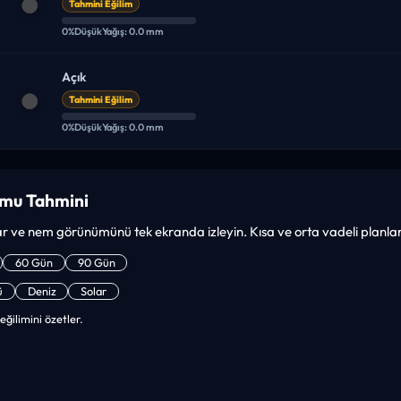
Tahmini Eğilim
0%
Düşük
Yağış: 0.0 mm
Açık
Tahmini Eğilim
0%
Düşük
Yağış: 0.0 mm
umu Tahmini
gar ve nem görünümünü tek ekranda izleyin. Kısa ve orta vadeli planlar i
60 Gün
90 Gün
ü
Deniz
Solar
eğilimini özetler.