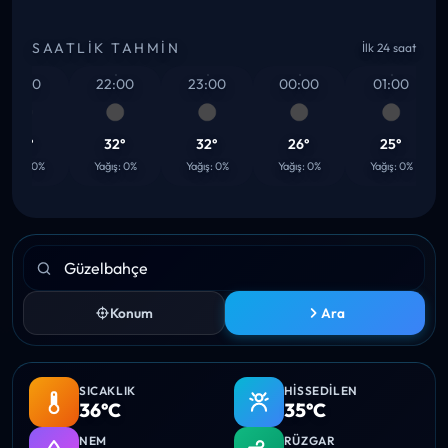
SAATLIK TAHMIN
İlk 24 saat
1:00
22:00
23:00
00:00
01:00
32°
32°
32°
26°
25°
ğış: 0%
Yağış: 0%
Yağış: 0%
Yağış: 0%
Yağış: 0%
Konum
Ara
SICAKLIK
HISSEDILEN
36°C
35°C
NEM
RÜZGAR