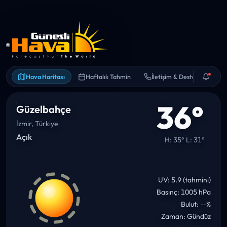
Hava Haritası
Haftalık Tahmin
İletişim & Destek
36°
Güzelbahçe
İzmir, Türkiye
Açık
H: 35° L: 31°
UV: 5.9 (tahmini)
Basınç: 1005 hPa
Bulut: --%
Zaman: Gündüz