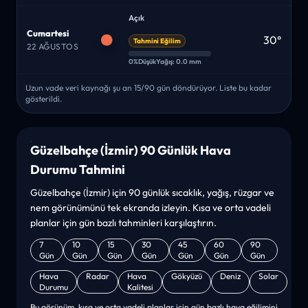
Açık
Cumartesi
30°
Tahmini Eğilim
22 AĞUSTOS
0%
Düşük
Yağış: 0.0 mm
Uzun vade veri kaynağı şu an 15/90 gün döndürüyor. Liste bu kadar
gösterildi.
Güzelbahçe (İzmir) 90 Günlük Hava
Durumu Tahmini
Güzelbahçe (İzmir) için 90 günlük sıcaklık, yağış, rüzgar ve
nem görünümünü tek ekranda izleyin. Kısa ve orta vadeli
planlar için gün bazlı tahminleri karşılaştırın.
7
10
15
30
45
60
90
Gün
Gün
Gün
Gün
Gün
Gün
Gün
Hava
Radar
Hava
Gökyüzü
Deniz
Solar
Durumu
Kalitesi
Bu görünüm, kısa ve orta vadeli planlar için gün bazlı hava eğilimini