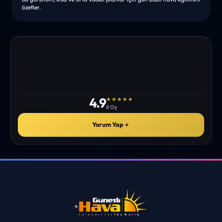
özetler.
“Minimal ama zengin içerik var. Hem basit hem bilgi dolu;
güzel denge. çok iyisiniz.”
• İSTANBUL
HALIS YA*****
✓
ONAYLI YORUM
4.9
★★★★★
8 Oy
Yorum Yap
＋