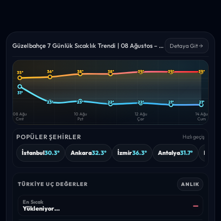
Güzelbahçe 7 Günlük Sıcaklık Trendi | 08 Ağustos – 14 Ağustos 2026
Detaya Git
36°
38°
38°
39°
39°
39°
35°
Yüksek
Düşük
—
—
31°
23°
23°
22°
22°
21°
21°
08 Ağu
10 Ağu
12 Ağu
14 Ağu
Cmt
Pzt
Çar
Cum
POPÜLER ŞEHIRLER
Hızlı geçiş
İstanbul
30.3°
Ankara
32.3°
İzmir
36.3°
Antalya
31.7°
Bursa
TÜRKIYE UÇ DEĞERLER
ANLIK
En Sıcak
—
Yükleniyor…